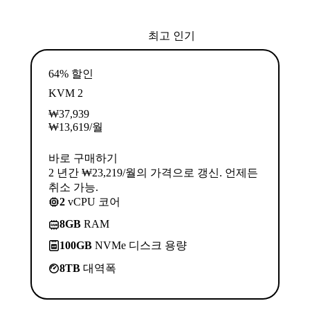
최고 인기
64% 할인
KVM 2
₩
37,939
₩
13,619
/월
바로 구매하기
2 년간 ₩23,219/월의 가격으로 갱신. 언제든
취소 가능.
2
vCPU 코어
8GB
RAM
100GB
NVMe 디스크 용량
8TB
대역폭