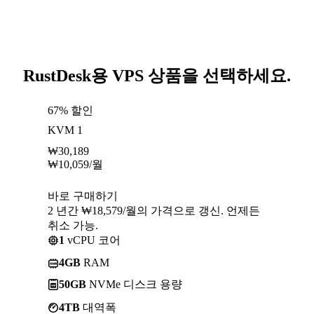
RustDesk용 VPS 상품을 선택하세요.
67% 할인
KVM 1
₩
30,189
₩
10,059
/월
바로 구매하기
2 년간 ₩18,579/월의 가격으로 갱신. 언제든
취소 가능.
1
vCPU 코어
4GB
RAM
50GB
NVMe 디스크 용량
4TB
대역폭