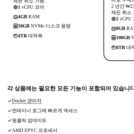
제든 취소 가능.
2 년간 ₩2
1
vCPU 코어
제든 취소 
4GB
RAM
2
vCPU
50GB
NVMe 디스크 용량
8GB
RA
4TB
대역폭
100GB
N
8TB
대
각 상품에는
필요한 모든 기능
이 포함되어 있습니
Docker 관리자
컨테이너 로그에 빠르게 액세스
원클릭 업데이트
AMD EPYC 프로세서