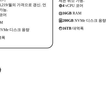
제든 취소 가능.
3,219/월의 가격으로 갱신. 언
4
vCPU 코어
가능.
16GB
RAM
 코어
200GB
NVMe 디스크 용량
M
16TB
대역폭
VMe 디스크 용량
역폭
다