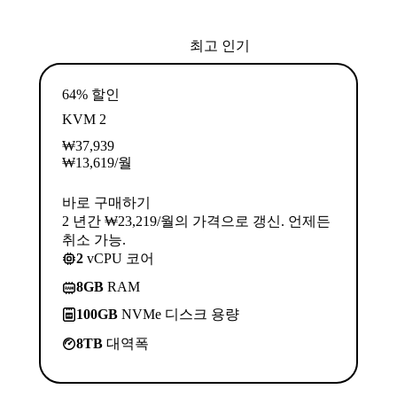
최고 인기
64% 할인
KVM 2
₩
37,939
₩
13,619
/월
바로 구매하기
2 년간 ₩23,219/월의 가격으로 갱신. 언제든
취소 가능.
2
vCPU 코어
8GB
RAM
100GB
NVMe 디스크 용량
8TB
대역폭