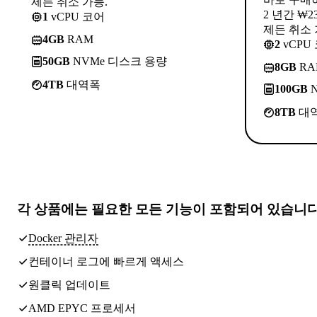
제든 취소 가능.
2 년간 ₩2
1
vCPU 코어
제든 취소 
4GB
RAM
2
vCPU
50GB
NVMe 디스크 용량
8GB
RA
4TB
대역폭
100GB
N
8TB
대
각 상품에는
필요한 모든 기능
이 포함되어 있습니
Docker 관리자
컨테이너 로그에 빠르게 액세스
원클릭 업데이트
AMD EPYC 프로세서