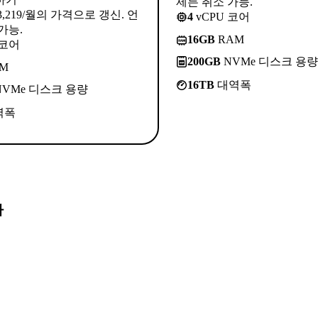
제든 취소 가능.
3,219/월의 가격으로 갱신. 언
4
vCPU 코어
가능.
16GB
RAM
 코어
200GB
NVMe 디스크 용량
M
16TB
대역폭
VMe 디스크 용량
역폭
다