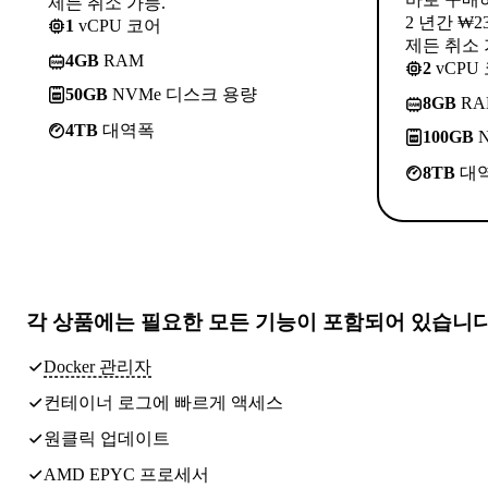
제든 취소 가능.
2 년간 ₩2
1
vCPU 코어
제든 취소 
4GB
RAM
2
vCPU
50GB
NVMe 디스크 용량
8GB
RA
4TB
대역폭
100GB
N
8TB
대
각 상품에는
필요한 모든 기능
이 포함되어 있습니
Docker 관리자
컨테이너 로그에 빠르게 액세스
원클릭 업데이트
AMD EPYC 프로세서