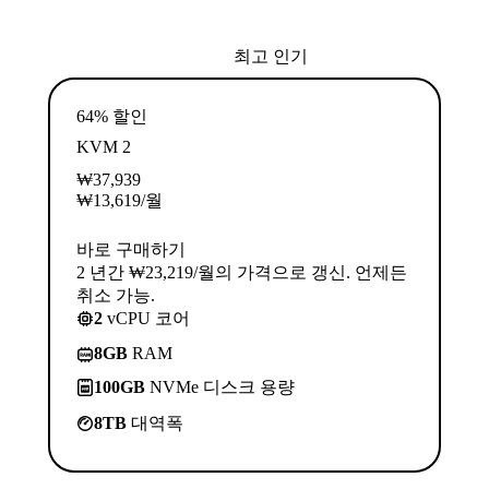
최고 인기
64% 할인
KVM 2
₩
37,939
₩
13,619
/월
바로 구매하기
2 년간 ₩23,219/월의 가격으로 갱신. 언제든
취소 가능.
2
vCPU 코어
8GB
RAM
100GB
NVMe 디스크 용량
8TB
대역폭