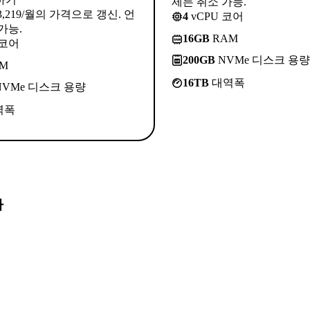
제든 취소 가능.
3,219/월의 가격으로 갱신. 언
4
vCPU 코어
가능.
16GB
RAM
 코어
200GB
NVMe 디스크 용량
M
16TB
대역폭
VMe 디스크 용량
역폭
다