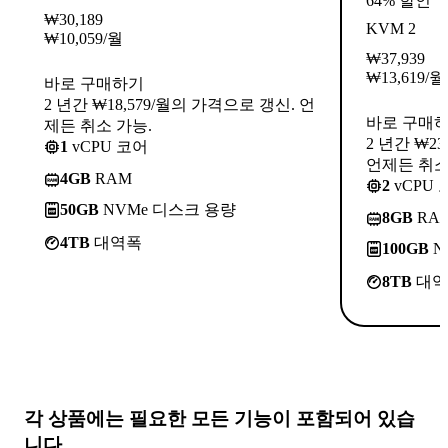
64% 할인
₩
30,189
KVM 2
₩
10,059
/월
₩
37,939
₩
13,619
/월
바로 구매하기
2 년간 ₩18,579/월의 가격으로 갱신. 언
바로 구매
제든 취소 가능.
2 년간 ₩2
1
vCPU 코어
언제든 취소
4GB
RAM
2
vCPU 
50GB
NVMe 디스크 용량
8GB
RA
4TB
대역폭
100GB
N
8TB
대역
각 상품에는
필요한 모든 기능
이 포함되어 있습
니다