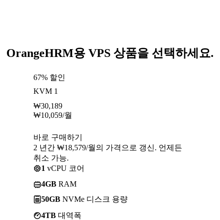
OrangeHRM용 VPS 상품을 선택하세요.
67% 할인
KVM 1
₩
30,189
₩
10,059
/월
바로 구매하기
2 년간 ₩18,579/월의 가격으로 갱신. 언제든
취소 가능.
1
vCPU 코어
4GB
RAM
50GB
NVMe 디스크 용량
4TB
대역폭