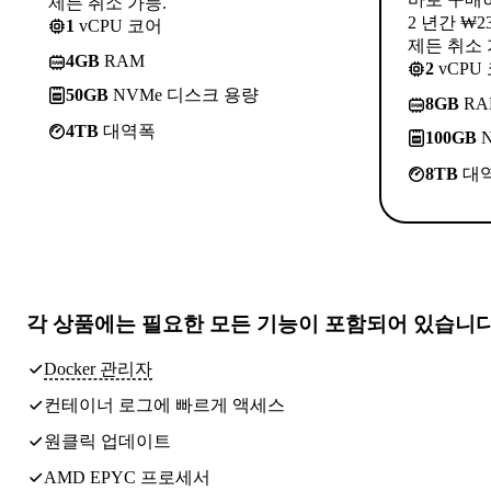
제든 취소 가능.
2 년간 ₩2
1
vCPU 코어
제든 취소 
4GB
RAM
2
vCPU
50GB
NVMe 디스크 용량
8GB
RA
4TB
대역폭
100GB
N
8TB
대
각 상품에는
필요한 모든 기능
이 포함되어 있습니
Docker 관리자
컨테이너 로그에 빠르게 액세스
원클릭 업데이트
AMD EPYC 프로세서