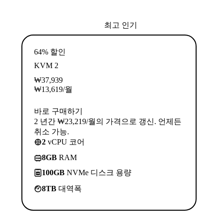
최고 인기
64% 할인
KVM 2
₩
37,939
₩
13,619
/월
바로 구매하기
2 년간 ₩23,219/월의 가격으로 갱신. 언제든
취소 가능.
2
vCPU 코어
8GB
RAM
100GB
NVMe 디스크 용량
8TB
대역폭