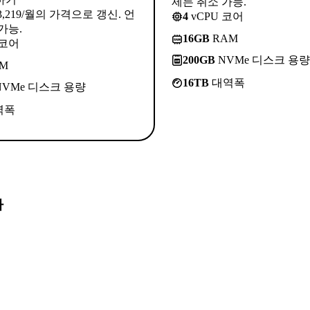
제든 취소 가능.
3,219/월의 가격으로 갱신. 언
4
vCPU 코어
가능.
16GB
RAM
 코어
200GB
NVMe 디스크 용량
M
16TB
대역폭
VMe 디스크 용량
역폭
다