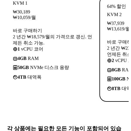
KVM 1
64% 할인
₩
30,189
KVM 2
₩
10,059
/월
₩
37,939
₩
13,619
/월
바로 구매하기
2 년간 ₩18,579/월의 가격으로 갱신. 언
바로 구매
제든 취소 가능.
2 년간 ₩2
1
vCPU 코어
언제든 취소
4GB
RAM
2
vCPU 
50GB
NVMe 디스크 용량
8GB
RA
4TB
대역폭
100GB
N
8TB
대역
각 상품에는
필요한 모든 기능
이 포함되어 있습