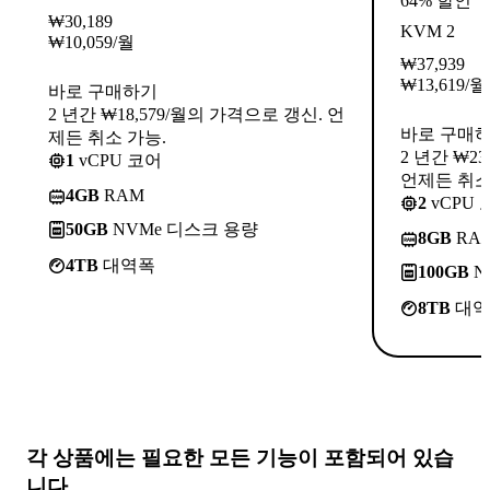
64% 할인
₩
30,189
KVM 2
₩
10,059
/월
₩
37,939
₩
13,619
/월
바로 구매하기
2 년간 ₩18,579/월의 가격으로 갱신. 언
바로 구매
제든 취소 가능.
2 년간 ₩2
1
vCPU 코어
언제든 취소
4GB
RAM
2
vCPU 
50GB
NVMe 디스크 용량
8GB
RA
4TB
대역폭
100GB
N
8TB
대역
각 상품에는
필요한 모든 기능
이 포함되어 있습
니다