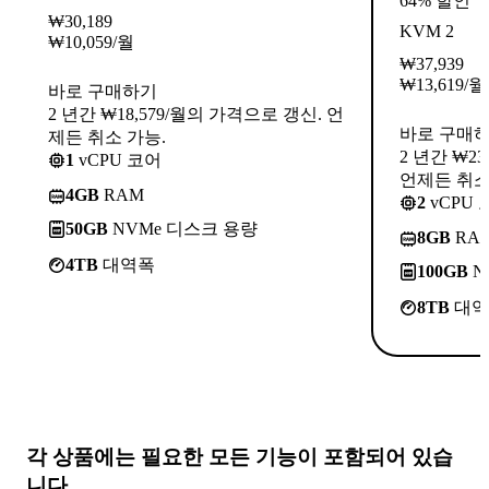
64% 할인
₩
30,189
KVM 2
₩
10,059
/월
₩
37,939
₩
13,619
/월
바로 구매하기
2 년간 ₩18,579/월의 가격으로 갱신. 언
바로 구매
제든 취소 가능.
2 년간 ₩2
1
vCPU 코어
언제든 취소
4GB
RAM
2
vCPU 
50GB
NVMe 디스크 용량
8GB
RA
4TB
대역폭
100GB
N
8TB
대역
각 상품에는
필요한 모든 기능
이 포함되어 있습
니다