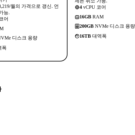
제든 취소 가능.
3,219/월의 가격으로 갱신. 언
4
vCPU 코어
가능.
16GB
RAM
 코어
200GB
NVMe 디스크 용량
M
16TB
대역폭
VMe 디스크 용량
역폭
다