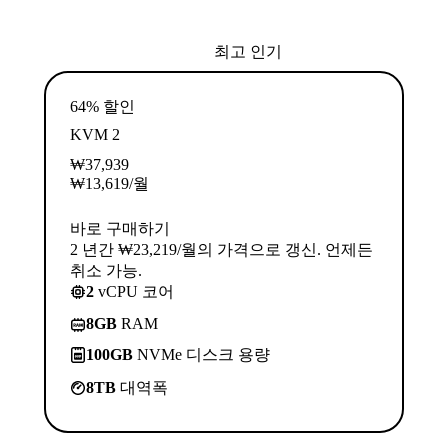
최고 인기
64% 할인
KVM 2
₩
37,939
₩
13,619
/월
바로 구매하기
2 년간 ₩23,219/월의 가격으로 갱신. 언제든
취소 가능.
2
vCPU 코어
8GB
RAM
100GB
NVMe 디스크 용량
8TB
대역폭