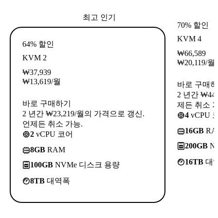
최고 인기
70% 할인
KVM 4
64% 할인
₩
66,589
KVM 2
₩
20,119
/월
₩
37,939
₩
13,619
/월
바로 구매
2 년간 ₩44
바로 구매하기
제든 취소 가
2 년간 ₩23,219/월의 가격으로 갱신.
4
vCPU 
언제든 취소 가능.
16GB
RA
2
vCPU 코어
200GB
N
8GB
RAM
16TB
대
100GB
NVMe 디스크 용량
8TB
대역폭