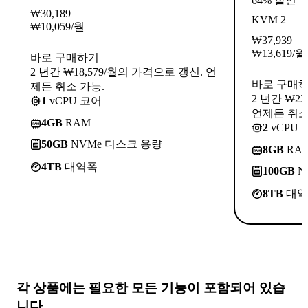
64% 할인
₩
30,189
KVM 2
₩
10,059
/월
₩
37,939
₩
13,619
/월
바로 구매하기
2 년간 ₩18,579/월의 가격으로 갱신. 언
바로 구매
제든 취소 가능.
2 년간 ₩2
1
vCPU 코어
언제든 취소
4GB
RAM
2
vCPU 
50GB
NVMe 디스크 용량
8GB
RA
4TB
대역폭
100GB
N
8TB
대역
각 상품에는
필요한 모든 기능
이 포함되어 있습
니다