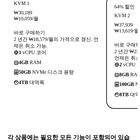
KVM 1
64% 할인
₩
30,189
KVM 2
₩
10,059
/월
₩
37,939
₩
13,619
/월
바로 구매하기
2 년간 ₩18,579/월의 가격으로 갱신. 언
바로 구매
제든 취소 가능.
2 년간 ₩2
1
vCPU 코어
언제든 취소
4GB
RAM
2
vCPU 
50GB
NVMe 디스크 용량
8GB
RA
4TB
대역폭
100GB
N
8TB
대역
각 상품에는
필요한 모든 기능
이 포함되어 있습