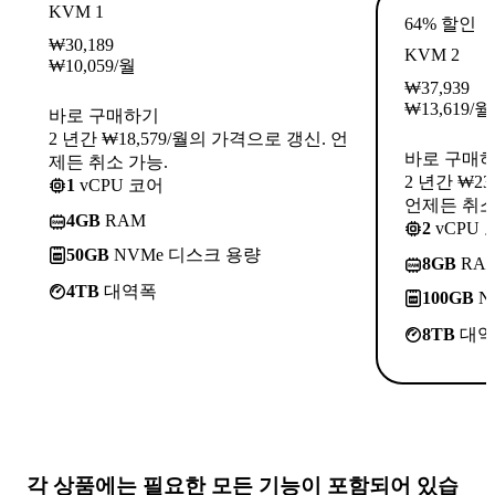
KVM 1
64% 할인
₩
30,189
KVM 2
₩
10,059
/월
₩
37,939
₩
13,619
/월
바로 구매하기
2 년간 ₩18,579/월의 가격으로 갱신. 언
바로 구매
제든 취소 가능.
2 년간 ₩2
1
vCPU 코어
언제든 취소
4GB
RAM
2
vCPU 
50GB
NVMe 디스크 용량
8GB
RA
4TB
대역폭
100GB
N
8TB
대역
각 상품에는
필요한 모든 기능
이 포함되어 있습