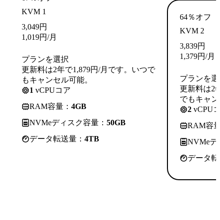
KVM 1
64％オフ
3,049
円
KVM 2
1,019
円
/月
3,839
円
1,379
円
/月
プランを選択
更新料は2年で1,879円/月です。いつで
プランを選
もキャンセル可能。
更新料は2年
1
vCPUコア
でもキャン
RAM容量：
4GB
2
vCPU
NVMeディスク容量：
50GB
RAM容
データ転送量：
4TB
NVMe
データ転