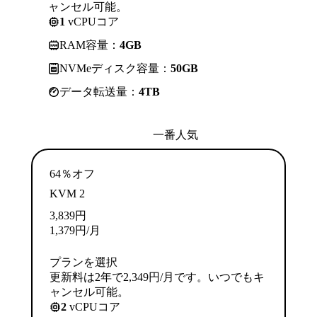
ャンセル可能。
1
vCPUコア
RAM容量：
4GB
NVMeディスク容量：
50GB
データ転送量：
4TB
一番人気
64％オフ
KVM 2
3,839
円
1,379
円
/月
プランを選択
更新料は2年で2,349円/月です。いつでもキ
ャンセル可能。
2
vCPUコア