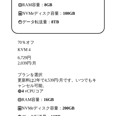
RAM容量：
8GB
NVMeディスク容量：
100GB
データ転送量：
8TB
70％オフ
KVM 4
6,729
円
2,039
円
/月
プランを選択
更新料は2年で4,539円/月です。いつでもキ
ャンセル可能。
4
vCPUコア
RAM容量：
16GB
NVMeディスク容量：
200GB