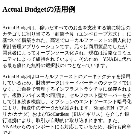
Actual Budgetの活用例
Actual Budgetは、稼いだすべてのお金を支出する前に特定の
カテゴリに割り当てる「封筒予算（エンベロープ方式）」に
基づいて構築された、高速でローカルファーストの個人向け
家計管理アプリケーションです。元々は商用製品でしたが、
開発者によってオープンソース化され、現在は活発なコミュ
ニティによって維持されています。そのため、YNABに代わ
る最も優れた無料の選択肢の1つとなっています。
Actual Budgetはローカルファーストのアーキテクチャを採用
しているため、財務データはサードパーティのクラウドでは
なく、ご自身で管理するインフラストラクチャに保存されま
す。複数デバイス間の同期は、セルフホスト型サーバーを介
して引き続き機能し、オプションのエンドツーエンド暗号化
により、転送中のデータが保護されます。SimpleFIN（アメ
リカ/カナダ）およびGoCardless（EU/イギリス）を介した銀
行連携により、取引が自動的に取り込まれます。また、
YNABからのインポートにも対応しているため、移行も簡単
です。