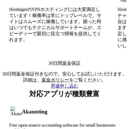
HostingerのVPSホスティングには大変満足し
Hos
ています！稼働率は常にトップレベルで、サ
チャ
イトはスムーズに稼働しています。困った時
合は
はいつでもテクニカルサポートチームが、ス
ます
ピーディーで親切に役立つ情報を提供してく
定し
れます。
に感
いしま
30日間返金保証
30日間返金保証付きなので、安心してお試しいただけます。
詳細は、
返金ポリシー
をご覧ください。
早速申し込む
対応アプリが種類豊富
Akaunting
Free open-source accounting software for small businesses