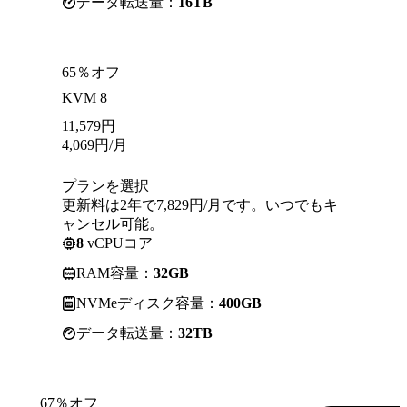
データ転送量：
16TB
65％オフ
KVM 8
11,579
円
4,069
円
/月
プランを選択
更新料は2年で7,829円/月です。いつでもキ
ャンセル可能。
8
vCPUコア
RAM容量：
32GB
NVMeディスク容量：
400GB
データ転送量：
32TB
67％オフ