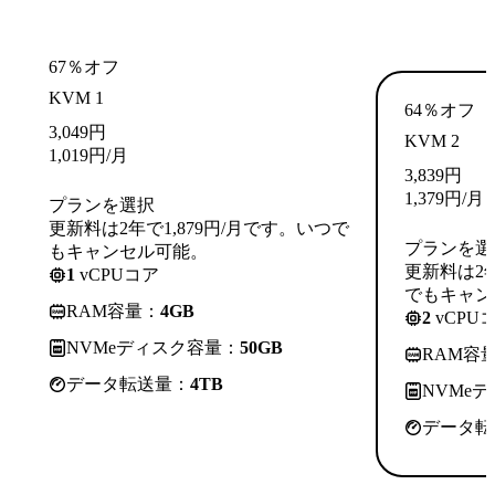
67％オフ
KVM 1
64％オフ
3,049
円
KVM 2
1,019
円
/月
3,839
円
1,379
円
/月
プランを選択
更新料は2年で1,879円/月です。いつで
プランを選
もキャンセル可能。
更新料は2年
1
vCPUコア
でもキャン
RAM容量：
4GB
2
vCPU
NVMeディスク容量：
50GB
RAM容
データ転送量：
4TB
NVMe
データ転