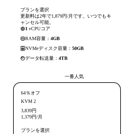
プランを選択
更新料は2年で1,879円/月です。いつでもキ
ャンセル可能。
1
vCPUコア
RAM容量：
4GB
NVMeディスク容量：
50GB
データ転送量：
4TB
一番人気
64％オフ
KVM 2
3,839
円
1,379
円
/月
プランを選択