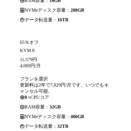
RAM容量：
16GB
NVMeディスク容量：
200GB
データ転送量：
16TB
65％オフ
KVM 8
11,579
円
4,069
円
/月
プランを選択
更新料は2年で7,829円/月です。いつでもキ
ャンセル可能。
8
vCPUコア
RAM容量：
32GB
NVMeディスク容量：
400GB
データ転送量：
32TB