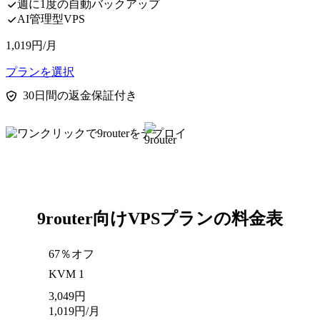
週に1度の自動バックアップ
AI管理型VPS
1,019
円
/月
プランを選択
30日間の返金保証付き
9router向けVPSプランの料金表
67％オフ
KVM 1
3,049
円
1,019
円
/月