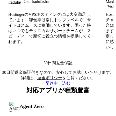
Gad Iradufasha
HostingerのVPSホスティングには大変満足し
Hos
ています！稼働率は常にトップレベルで、サ
チャ
イトはスムーズに稼働しています。困った時
合は
はいつでもテクニカルサポートチームが、ス
ます
ピーディーで親切に役立つ情報を提供してく
定し
れます。
に感
いしま
30日間返金保証
30日間返金保証付きなので、安心してお試しいただけます。
詳細は、
返金ポリシー
をご覧ください。
早速申し込む
対応アプリが種類豊富
Agent Zero