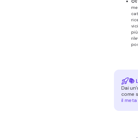
Ott
met
cat
ric
vic
più
ril
pos
📚 
Dai un’
come s
il meta