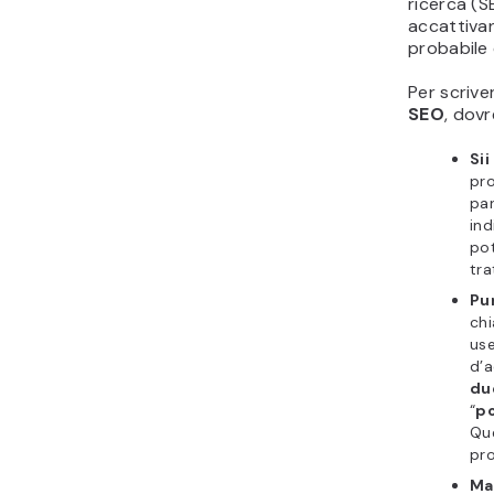
ricerca (S
accattivan
probabile c
Per scrive
SEO
, dovr
Sii
pro
par
ind
pot
tra
Pun
chi
use
d’
du
“
po
Que
pro
Ma