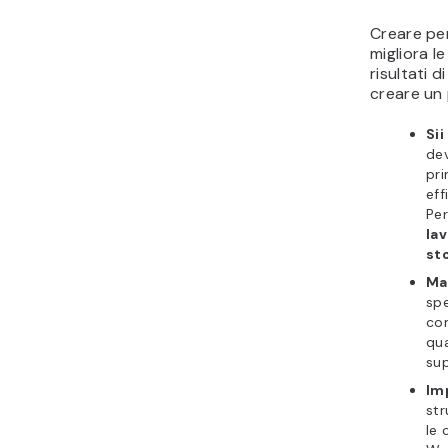
Creare per
migliora l
risultati 
creare un 
Sii
dev
pri
eff
Pe
la
st
Ma
spe
co
qua
sup
Im
str
le 