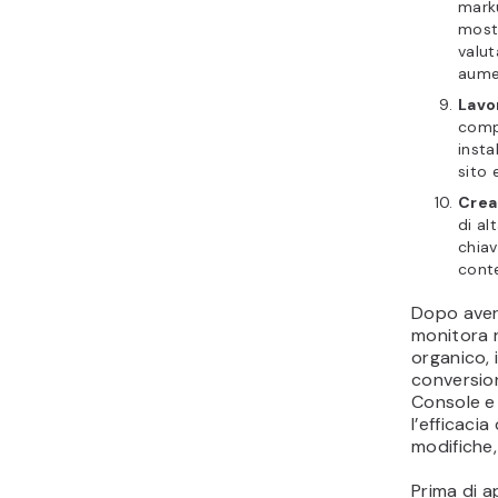
mark
mostr
valut
aumen
Lavo
compr
insta
sito 
Crea
di al
chiav
conte
Dopo aver
monitora r
organico, 
conversio
Console e 
l’efficaci
modifiche,
Prima di a