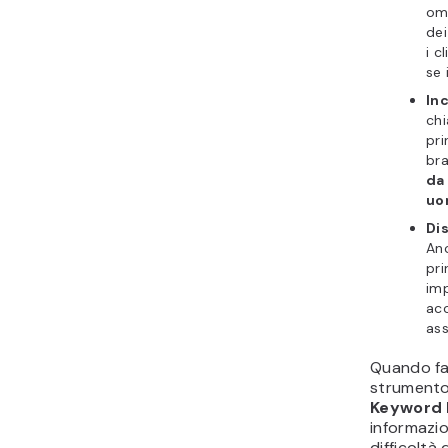
ome
dei
i c
se 
Inc
chi
pri
bra
da
uo
Dis
Anc
pri
imp
acc
ass
Quando fai
strument
Keyword 
informazio
difficoltà 