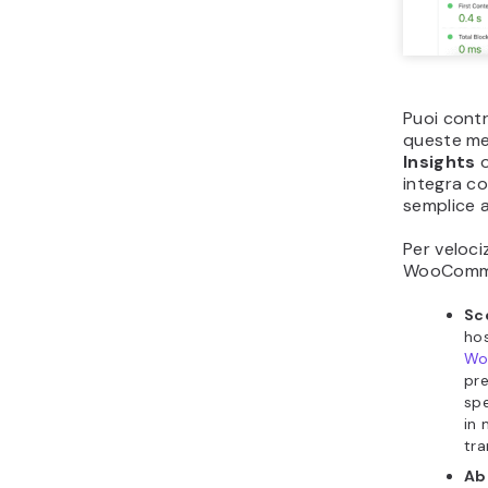
Puoi contr
queste me
Insights
integra co
semplice a
Per veloc
WooCommer
Sce
ho
Wo
pre
spe
in 
tra
Abi