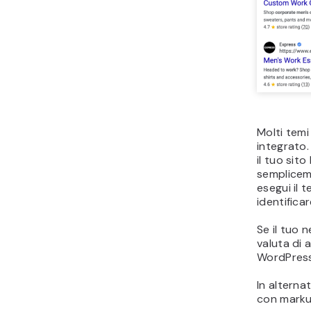
Molti tem
integrato.
il tuo sito
sempliceme
esegui il 
identificar
Se il tuo
valuta di 
WordPres
In altern
con marku