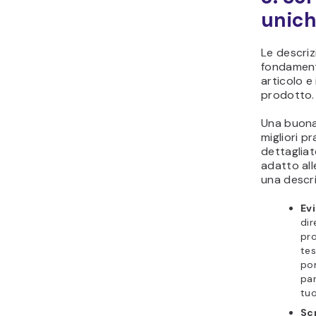
unic
Le descriz
fondamenta
articolo e
prodotto.
Una buona
migliori p
dettagliat
adatto all
una descri
Evi
dir
pro
tes
por
par
tu
Scr