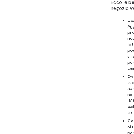
Ecco le be
negozio 
Usa
Agg
pro
ric
fat
pos
sii
per
ca
Ott
tuo
aum
nei
IM
ca
tro
Co
sit
pen