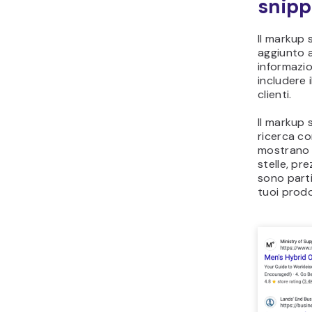
snipp
Il markup
aggiunto a
informazio
includere i
clienti.
Il markup
ricerca co
mostrano i
stelle, pr
sono parti
tuoi prodot