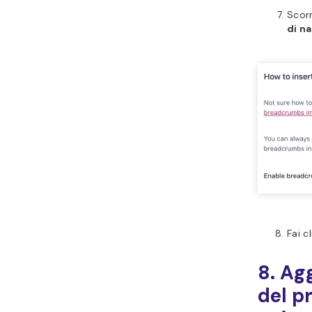
Scorr
di n
Fai c
8. Ag
del pr