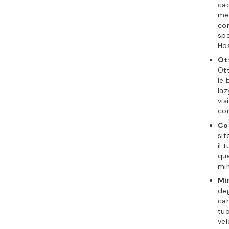
cac
mem
con
spe
Hos
Ott
Ott
le 
laz
vis
con
Co
sit
il 
que
min
Min
deg
car
tuo
vel