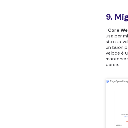
9. Mi
I
Core We
usa per mi
sito sia v
un buon p
veloce è u
mantenere 
perse.