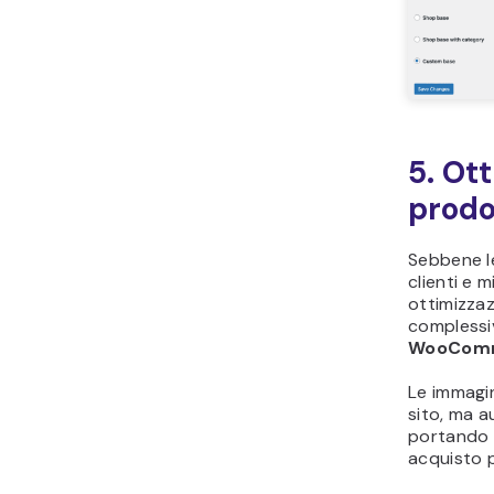
5. Ot
prodo
Sebbene le
clienti e m
ottimizzaz
complessi
WooCom
Le immagin
sito, ma a
portando s
acquisto p