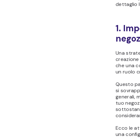
dettaglio
1. Imp
nego
Una strate
creazione 
che una c
un ruolo c
Questo pa
si sovrap
generali, 
tuo negoz
sottostan
considerar
Ecco le at
una confi