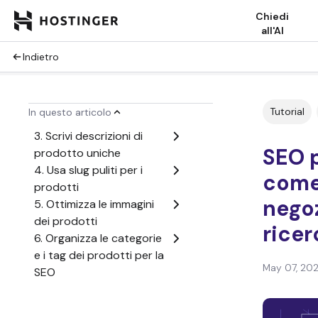
Chiedi
all'AI
1. Imposta le basi SEO per
Indietro
il tuo negozio
WooCommerce
2. Ottimizza i titoli dei
Tutorial
In questo articolo
prodotti
3. Scrivi descrizioni di
SEO 
prodotto uniche
4. Usa slug puliti per i
come 
prodotti
negoz
5. Ottimizza le immagini
dei prodotti
ricer
6. Organizza le categorie
e i tag dei prodotti per la
May 07, 20
SEO
7. Attiva i breadcrumb
per migliorare la