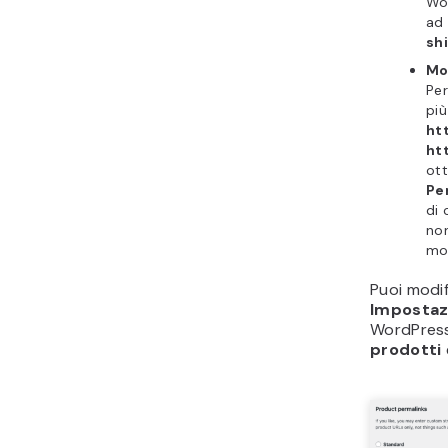
Wo
ad
shi
Mod
Per
più
ht
ht
ott
Pe
di 
non
mot
Puoi modi
Impostaz
WordPress
prodotti