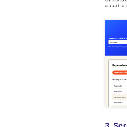
aiutarti a 
3. Scr