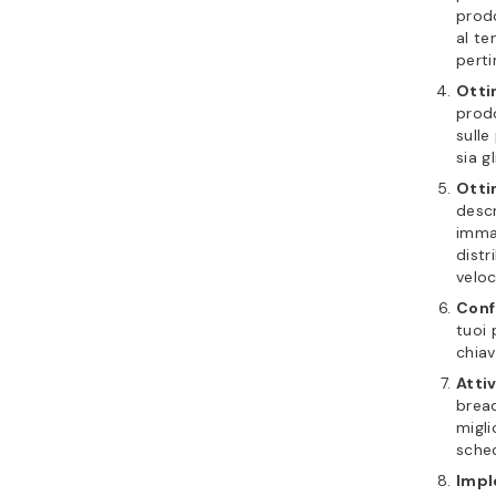
prodo
al te
perti
Ottim
prodo
sulle
sia g
Otti
descr
immag
distr
veloc
Conf
tuoi 
chiav
Atti
bread
migli
sched
Impl