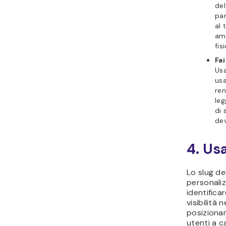
del
par
al 
amb
fis
Fai
Usa
usa
ren
leg
di 
dev
4. Usa
Lo slug d
personaliz
identifica
visibilità 
posizionam
utenti a c