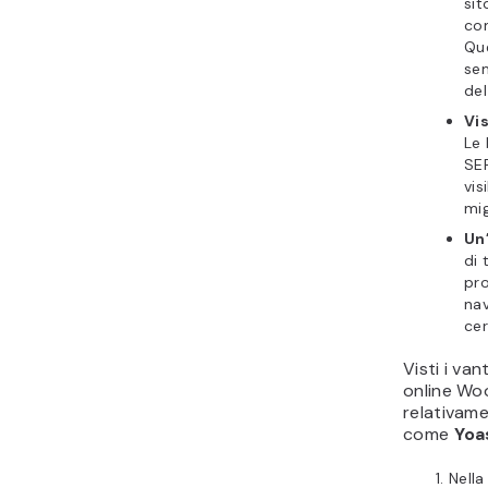
sit
com
Que
sem
del
Vis
Le
SER
vis
mig
Un
di 
pro
nav
ce
Visti i va
online Wo
relativame
come
Yoa
Nell