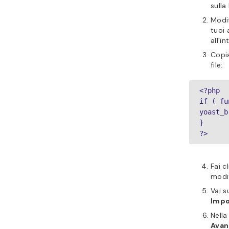
sulla
Modif
tuoi 
all’i
Copia
file:
<?php

if ( fu
yoast_b
}

?>
Fai c
modif
Vai s
Impo
Nella
Avan