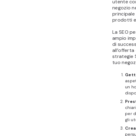
utente com
negozio nei
principale
prodotti e
La SEO pe
ampio imp
di success
all’offerta
strategie 
tuo negoz
Gett
aspet
un ho
dispo
Prest
chiar
per d
gli u
Crea
persu