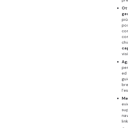
Ot
ge
più
pos
con
com
ch
ca
vis
Agg
per
ed 
gui
bre
l’e
Met
evi
sup
nav
lin