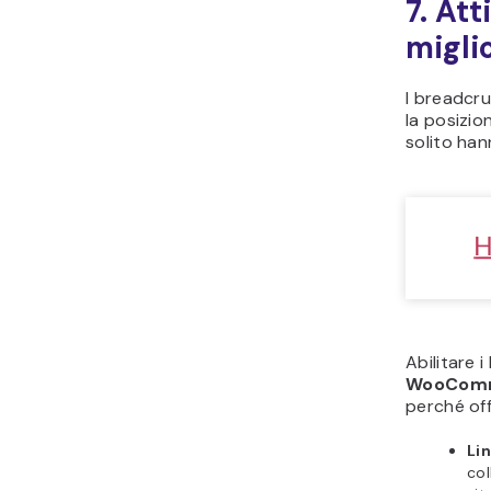
7. At
migli
I breadcr
la posizio
solito ha
Abilitare 
WooCom
perché off
Lin
col