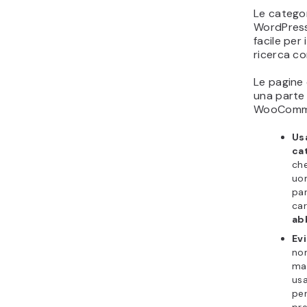
Le categor
WordPress
facile per 
ricerca co
Le pagine
una parte
WooCommer
Usa
ca
che
uom
par
car
ab
Evi
nom
man
us
per
pre