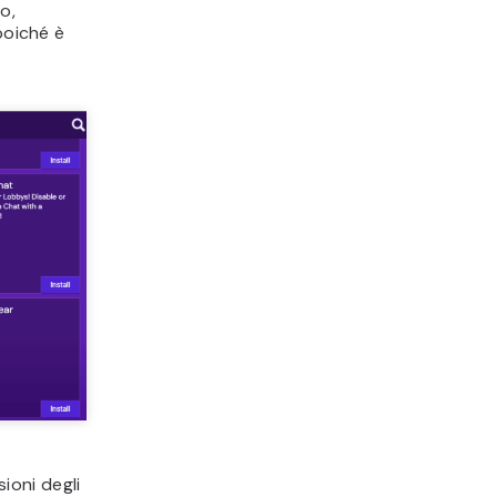
o,
poiché è
sioni degli