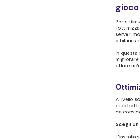
gioco
Per ottimi
l’ottimizz
server, mo
e bilanciar
In questa 
migliorare
offrire un
Ottimi
A livello s
pacchetti
da consid
Scegli un
L’installa