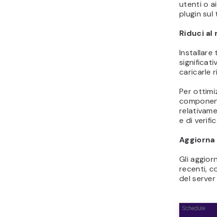
utenti o a
plugin sul
Riduci al
Installare
significat
caricarle 
Per ottimi
componenti
relativame
e di verif
Aggiorna
Gli aggior
recenti, c
del server