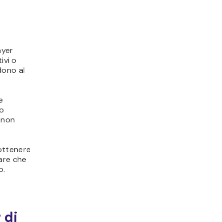
ayer
ivi o
dono al
e
zo
i non
ottenere
are che
o.
 di