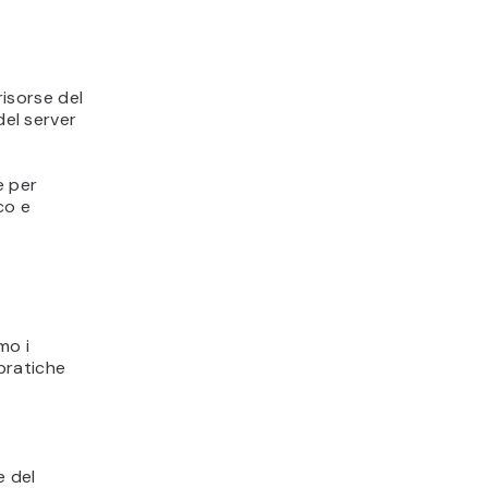
risorse del
del server
e per
co e
mo i
pratiche
e del