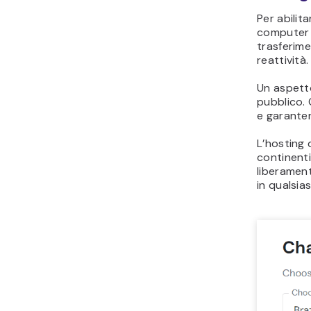
Per abilita
computer 
trasferime
reattività.
Un aspetto
pubblico. 
e garanten
L’hosting 
continenti
liberament
in qualsia