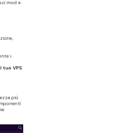
isci mod e
azione,
ente i
el tuo VPS
rezza più
componenti
ma.