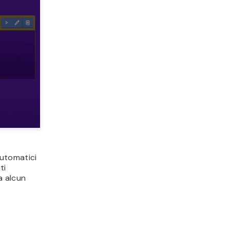
automatici
ti
a alcun