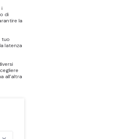
 i
o di
rantire la
l tuo
la latenza
iversi
cegliere
 all’altra