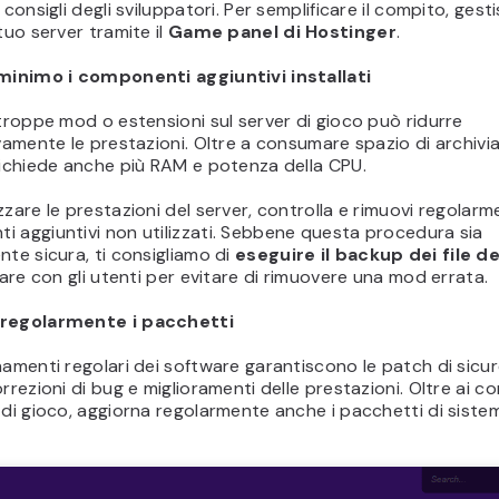
i consigli degli sviluppatori. Per semplificare il compito, gest
 tuo server tramite il
Game panel di Hostinger
.
 minimo i componenti aggiuntivi installati
 troppe mod o estensioni sul server di gioco può ridurre
ivamente le prestazioni. Oltre a consumare spazio di archivi
richiede anche più RAM e potenza della CPU.
zzare le prestazioni del server, controlla e rimuovi regolarm
 aggiuntivi non utilizzati. Sebbene questa procedura sia
nte sicura, ti consigliamo di
eseguire il backup dei file d
icare con gli utenti per evitare di rimuovere una mod errata.
 regolarmente i pacchetti
namenti regolari dei software garantiscono le patch di sicu
orrezioni di bug e miglioramenti delle prestazioni. Oltre ai 
 di gioco, aggiorna regolarmente anche i pacchetti di siste