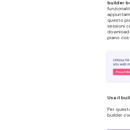
builder 
funzionali
appuntamen
questo pia
sessioni c
download di
piano co
Usa il bui
Per questo
builder co