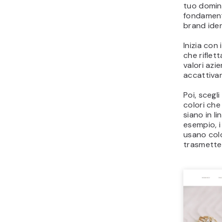
tuo domini
fondament
brand iden
Inizia con 
che riflett
valori azi
accattivan
Poi, scegli
colori che
siano in li
esempio, i
usano colo
trasmette