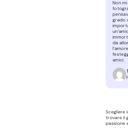
Non mi
fotogr
pensav
grado 
import
un’amic
immorta
da all
l’amor
festegg
amici.
.
Scegliere 
trovare il 
passione e