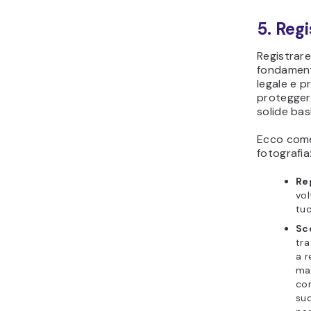
5. Regi
Registrare 
fondamenta
legale e p
proteggere
solide basi
Ecco come 
fotografia
Reg
vol
tuo
Sce
tra
a r
mag
com
su