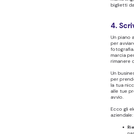
biglietti da
4. Scr
Un piano 
per avviar
fotografia
marcia per 
rimanere c
Un busines
per prende
la tua nicc
alle tue pr
avvio.
Ecco gli e
aziendale:
Ri
pan