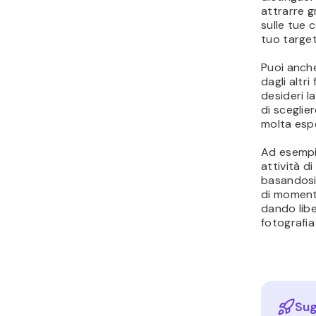
attrarre gr
sulle tue 
tuo target
Puoi anche
dagli altri
desideri l
di sceglie
molta esp
Ad esempio
attività di
basandosi 
di momenti
dando libe
fotografia
Sug