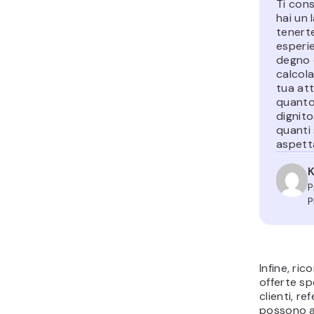
Ti consi
hai un 
tenerte
esperie
degno 
calcola
tua att
quanto 
dignito
quanti 
aspetta
K
P
P
Infine, ri
offerte sp
clienti, re
possono at