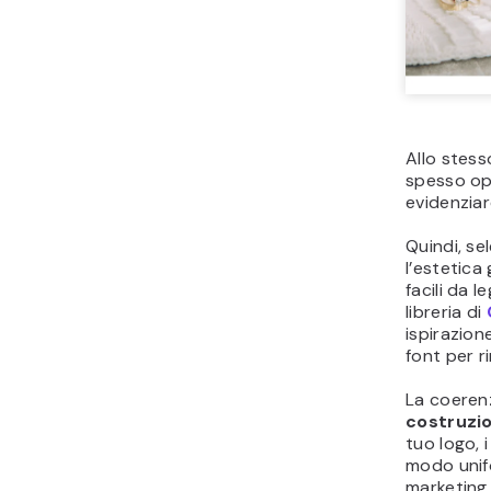
Allo stesso
spesso op
evidenziar
Quindi, se
l’estetica
facili da l
libreria di
ispirazion
font per 
La coeren
costruzio
tuo logo, i
modo unifo
marketing, 