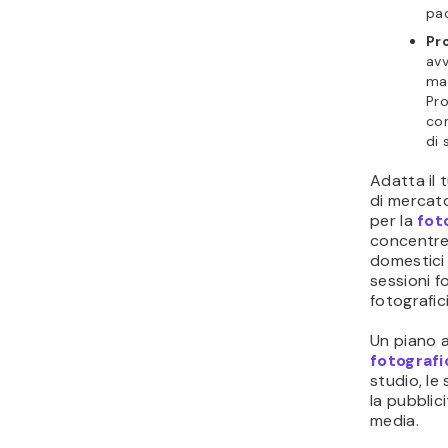
pac
Pro
av
mar
Pro
con
di 
Adatta il 
di mercat
per la
fot
concentrer
domestici 
sessioni f
fotografici
Un piano 
fotografi
studio, le 
la pubblici
media.