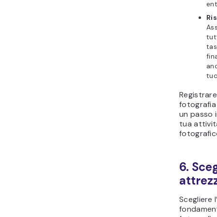
ent
Ris
Ass
tut
tas
fin
anc
tuo
Registrare
fotografia
un passo i
tua attivi
fotografic
6. Sceg
attrez
Scegliere 
fondamenta