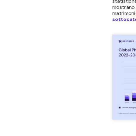
statistich
mostrano c
matrimoni 
sottocate