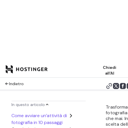
Riassumi co
Share:
Trasformar
fotografia 
che mai. I
scelta del