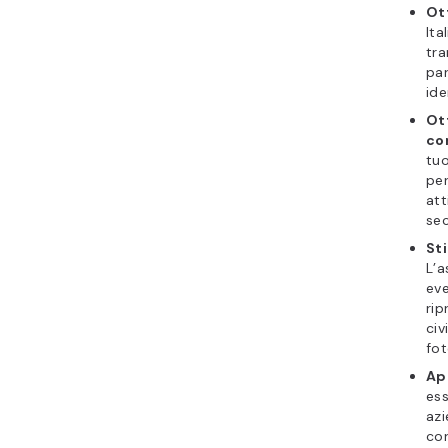
Ott
Ita
tra
par
ide
Ott
co
tuo
per
att
sec
St
L’a
eve
rip
civ
fot
Ap
ess
azi
cor