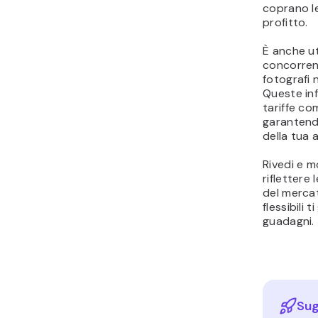
coprano l
profitto.
È anche uti
concorrenza
fotografi 
Queste inf
tariffe co
garantend
della tua a
Rivedi e m
riflettere 
del mercat
flessibili 
guadagni.
Sug