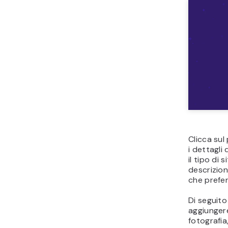
Clicca sul
i dettagli 
il tipo di 
descrizione
che preferi
Di seguit
aggiungere 
fotografia