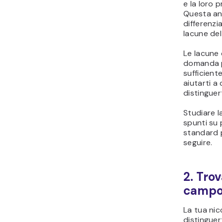
e la loro 
Questa ana
differenzia
lacune de
Le lacune 
domanda pe
sufficient
aiutarti a
distinguer
Studiare l
spunti su 
standard p
seguire.
2. Trov
campo 
La tua nic
distinguer