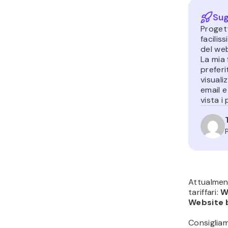
Sug
Progett
facilis
del we
La mia 
preferi
visuali
email e
vista i 
Attualment
tariffari:
W
Website 
Consigliam