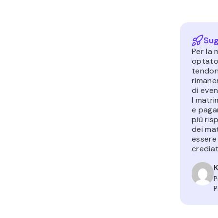
Sug
Per la 
optato
tendono
rimanen
di even
I matr
e pagan
più risp
dei ma
essere 
crediat
K
P
P