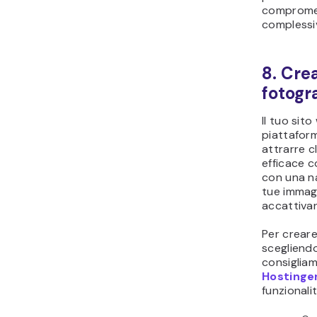
compromet
complessi
8. Crea
fotogr
Il tuo sit
piattaform
attrarre c
efficace c
con una n
tue immagi
accattiva
Per creare 
scegliendo
consigliam
Hostinge
funzionalit