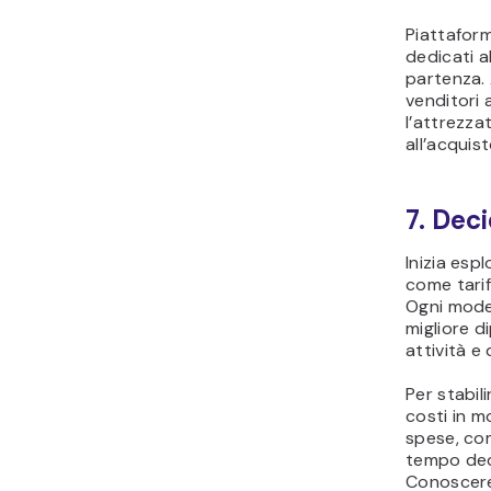
Piattafor
dedicati a
partenza. 
venditori a
l’attrezza
all’acquist
7. Deci
Inizia esp
come tariff
Ogni model
migliore d
attività e 
Per stabili
costi in m
spese, co
tempo ded
Conoscere 