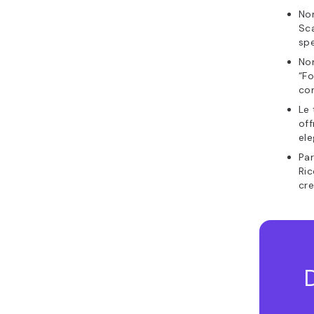
Nom
Sca
spe
Nom
“Fo
con
Le 
of
ele
Par
Ric
cre