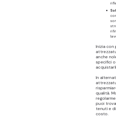
rif
So
co
son
str
rif
lav
Inizia con
attrezzat
anche nole
specifici 
acquistarli
In alternat
attrezzat
risparmia
qualità. M
regolarmen
puoi trova
tenuti e d
costo.