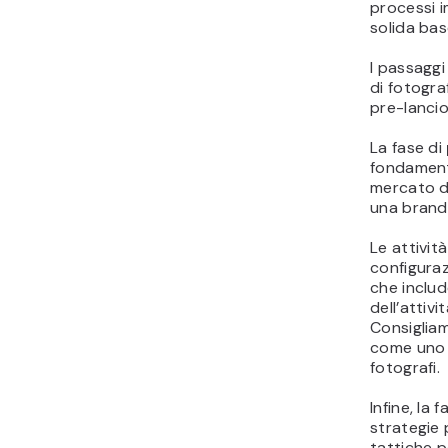
processi 
solida bas
I passaggi
di fotograf
pre-lancio
La fase di
fondamenta
mercato de
una brand 
Le attivit
configuraz
che includ
dell’attivi
Consigliam
come uno d
fotografi.
Infine, la 
strategie 
tattiche p