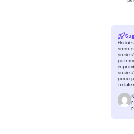
per
Sug
Ho iniz
sono p
società
patrim
imprevi
società
poco pi
totale 
K
P
P