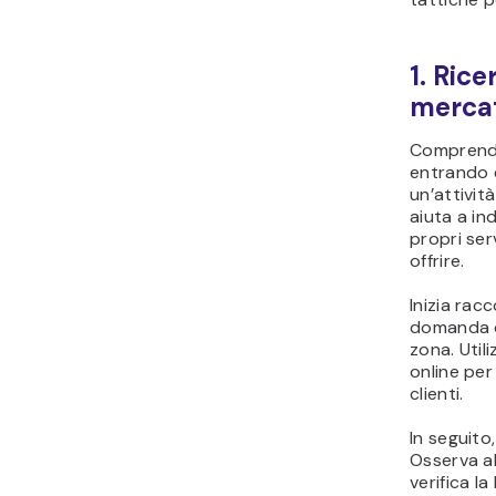
1. Rice
mercat
Comprender
entrando 
un’attivi
aiuta a in
propri serv
offrire.
Inizia rac
domanda di
zona. Util
online per
clienti.
In seguito,
Osserva al
verifica la