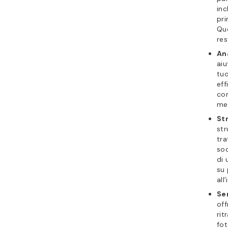
inc
pri
Que
res
An
aiu
tuo
eff
con
me
St
str
tra
soc
di 
su 
all
Ser
off
rit
fot