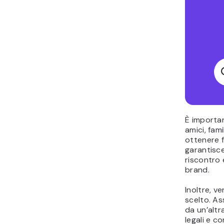
È importan
amici, fami
ottenere 
garantisc
riscontro 
brand.
Inoltre, ve
scelto. As
da un’altr
legali e co