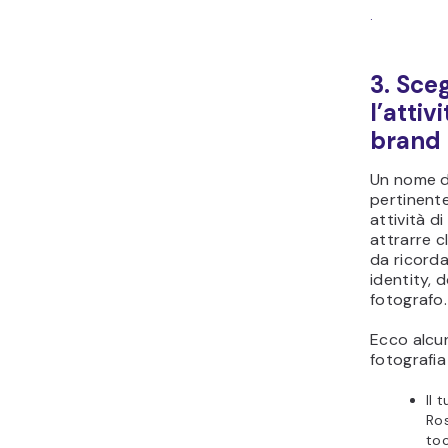
.
3. Sce
l’attiv
brand 
Un nome de
pertinente
attività d
attrarre c
da ricord
identity, d
fotografo.
Ecco alcun
fotografia
Il
Ros
toc