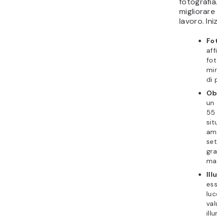
fotografia
migliorare 
lavoro. Ini
Fo
aff
fot
mir
di 
Obi
un
55
sit
amp
set
gra
mac
Il
ess
luc
val
ill