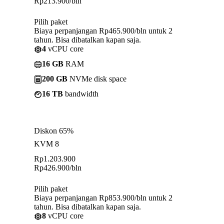
Rp
213.900
/bln
Pilih paket
Biaya perpanjangan Rp465.900/bln untuk 2
tahun. Bisa dibatalkan kapan saja.
4
vCPU core
16 GB
RAM
200 GB
NVMe disk space
16 TB
bandwidth
Diskon 65%
KVM 8
Rp
1.203.900
Rp
426.900
/bln
Pilih paket
Biaya perpanjangan Rp853.900/bln untuk 2
tahun. Bisa dibatalkan kapan saja.
8
vCPU core