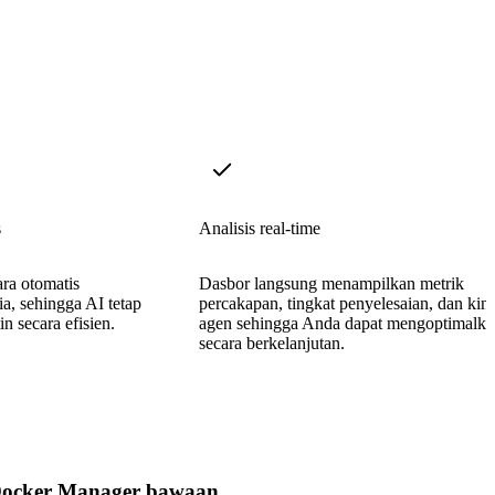
s
Analisis real-time
ra otomatis
Dasbor langsung menampilkan metrik
a, sehingga AI tetap
percakapan, tingkat penyelesaian, dan kine
n secara efisien.
agen sehingga Anda dapat mengoptimalka
secara berkelanjutan.
ocker Manager bawaan