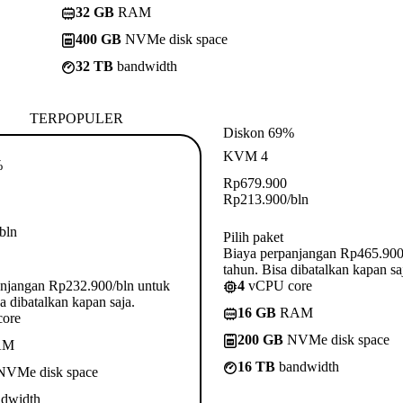
32 GB
RAM
400 GB
NVMe disk space
32 TB
bandwidth
TERPOPULER
Diskon 69%
KVM 4
%
Rp
679.900
Rp
213.900
/bln
/bln
Pilih paket
Biaya perpanjangan Rp465.900
tahun. Bisa dibatalkan kapan sa
anjangan Rp232.900/bln untuk
4
vCPU core
a dibatalkan kapan saja.
16 GB
RAM
ore
200 GB
NVMe disk space
AM
16 TB
bandwidth
VMe disk space
dwidth