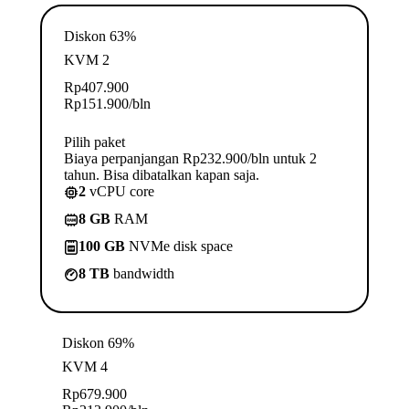
Diskon 63%
KVM 2
Rp
407.900
Rp
151.900
/bln
Pilih paket
Biaya perpanjangan Rp232.900/bln untuk 2
tahun. Bisa dibatalkan kapan saja.
2
vCPU core
8 GB
RAM
100 GB
NVMe disk space
8 TB
bandwidth
Diskon 69%
KVM 4
Rp
679.900