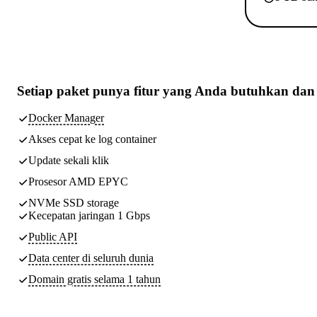
Setiap paket punya
fitur yang Anda butuhkan
dan 
Docker Manager
Akses cepat ke log container
Update sekali klik
Prosesor AMD EPYC
NVMe SSD storage
Kecepatan jaringan 1 Gbps
Public API
Data center di seluruh dunia
Domain gratis selama 1 tahun