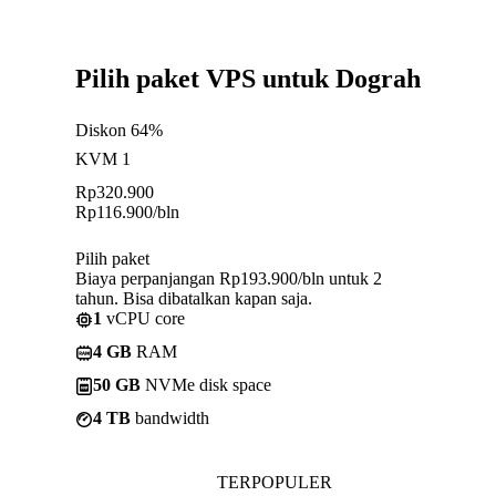
Pilih paket VPS untuk Dograh
Diskon 64%
KVM 1
Rp
320.900
Rp
116.900
/bln
Pilih paket
Biaya perpanjangan Rp193.900/bln untuk 2
tahun. Bisa dibatalkan kapan saja.
1
vCPU core
4 GB
RAM
50 GB
NVMe disk space
4 TB
bandwidth
TERPOPULER