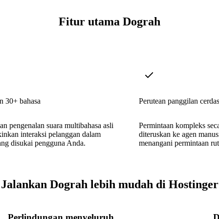
Fitur utama Dograh
n 30+ bahasa
Perutean panggilan cerda
dan pengenalan suara multibahasa asli
Permintaan kompleks seca
nkan interaksi pelanggan dalam
diteruskan ke agen manusi
ang disukai pengguna Anda.
menangani permintaan ruti
Jalankan Dograh lebih mudah di Hostinger
Perlindungan menyeluruh
D