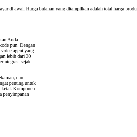
bayar di awal. Harga bulanan yang ditampilkan adalah total harga produk
nkan Anda
 kode pun. Dengan
 voice agent yang
an lebih dari 30
erintegrasi sejak
rekaman, dan
angat penting untuk
g ketat. Komponen
ma penyimpanan