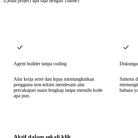
Agent builder tanpa coding
Dukunga
Alur kerja seret dan lepas memungkinkan
Sintesis 
pengguna non-teknis mendesain alur
memungki
percakapan suara lengkap tanpa menulis kode
bahasa y
apa pun.
Aktif dalam sekali klik