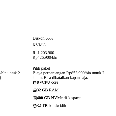
Diskon 65%
KVM 8
Rp
1.203.900
Rp
426.900
/bln
Pilih paket
/bln untuk 2
Biaya perpanjangan Rp853.900/bln untuk 2
ja.
tahun. Bisa dibatalkan kapan saja.
8
vCPU core
32 GB
RAM
400 GB
NVMe disk space
32 TB
bandwidth