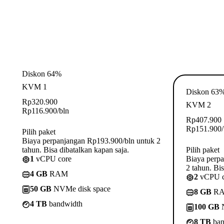
Diskon 64%
KVM 1
Diskon 63
Rp
320.900
KVM 2
Rp
116.900
/bln
Rp
407.900
Rp
151.900
Pilih paket
Biaya perpanjangan Rp193.900/bln untuk 2
tahun. Bisa dibatalkan kapan saja.
Pilih paket
1
vCPU core
Biaya perp
2 tahun. Bis
4 GB
RAM
2
vCPU c
50 GB
NVMe disk space
8 GB
R
4 TB
bandwidth
100 GB
N
8 TB
ban