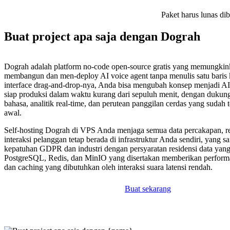
Paket harus lunas di
Buat project apa saja dengan Dograh
Dograh adalah platform no-code open-source gratis yang memungki
membangun dan men-deploy AI voice agent tanpa menulis satu baris
interface drag-and-drop-nya, Anda bisa mengubah konsep menjadi AI
siap produksi dalam waktu kurang dari sepuluh menit, dengan dukung
bahasa, analitik real-time, dan perutean panggilan cerdas yang sudah t
awal.
Self-hosting Dograh di VPS Anda menjaga semua data percakapan, 
interaksi pelanggan tetap berada di infrastruktur Anda sendiri, yang s
kepatuhan GDPR dan industri dengan persyaratan residensi data yan
PostgreSQL, Redis, dan MinIO yang disertakan memberikan perfor
dan caching yang dibutuhkan oleh interaksi suara latensi rendah.
Buat sekarang