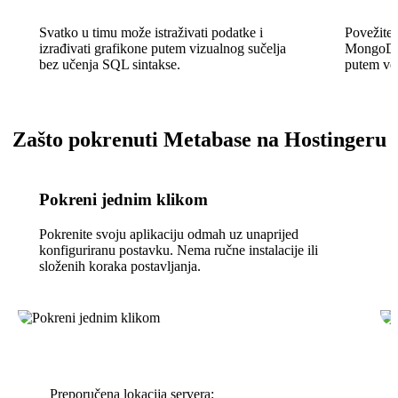
Svatko u timu može istraživati podatke i
Povežite
izrađivati grafikone putem vizualnog sučelja
MongoDB,
bez učenja SQL sintakse.
putem vođ
Zašto pokrenuti Metabase na Hostingeru
Pokreni jednim klikom
Pokrenite svoju aplikaciju odmah uz unaprijed
konfiguriranu postavku. Nema ručne instalacije ili
složenih koraka postavljanja.
Preporučena lokacija servera: