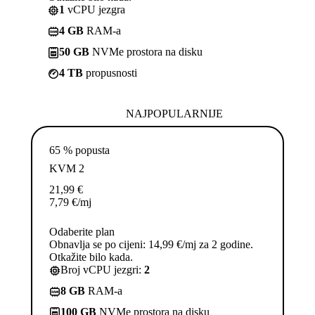
1
vCPU jezgra
4 GB
RAM-a
50 GB
NVMe prostora na disku
4 TB
propusnosti
NAJPOPULARNIJE
65 % popusta
KVM 2
21,99
€
7,79
€
/mj
Odaberite plan
Obnavlja se po cijeni: 14,99 €/mj za 2 godine.
Otkažite bilo kada.
Broj vCPU jezgri:
2
8 GB
RAM-a
100 GB
NVMe prostora na disku