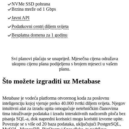
NVMe SSD pohrana
Brzina mreže od 1 Gbps
Javni API
Podatkovni centri
diljem svijeta
Besplatna domena za 1 godinu
Svi planovi plaćaju se unaprijed. Mjesečna cijena odražava
ukupnu cijenu plana podijeljenu s brojem mjeseci u vašem
planu.
Što možete izgraditi uz Metabase
Metabase je vodeća platforma otvorenog koda za poslovnu
inteligenciju kojoj vjeruje preko 40.000 tvrtki diljem svijeta. Njegov
intuitivni alat za izradu upita omogućuje netehničkim članovima
tima istraživanje podataka i izradu interaktivnih nadzornih ploča bez
pisanja SQL-a, dok napredni korisnici mogu koristiti izvorne upite.
Povezuje se s više od 20 baza podataka, uključujući PostgreSQL,