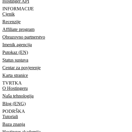
Hostinger API
INFORMACIJE
Cjenik
Recenzije
Affiliate program
Obrazovno partnerstvo
Imenik agencija
Putokaz (EN)
Status sustava
Centar za povjerenje
Karta stranice
TVRTKA
O Hostingeru
Naša tehnologija
Blog (ENG)
PODRŠKA
Tutoriali
Baza znanja
Hostinger akademija