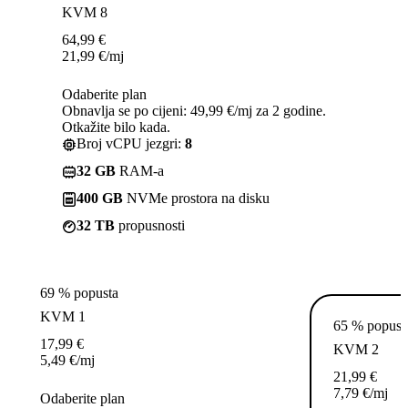
KVM 8
64,99
€
21,99
€
/mj
Odaberite plan
Obnavlja se po cijeni: 49,99 €/mj za 2 godine.
Otkažite bilo kada.
Broj vCPU jezgri:
8
32 GB
RAM-a
400 GB
NVMe prostora na disku
32 TB
propusnosti
69 % popusta
KVM 1
65 % popust
17,99
€
KVM 2
5,49
€
/mj
21,99
€
7,79
€
/mj
Odaberite plan