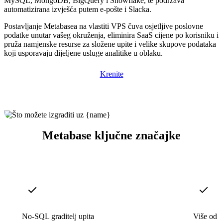
MySQL, MongoDB, BigQuery i Snowflake, te podržava
automatizirana izvješća putem e-pošte i Slacka.
Postavljanje Metabasea na vlastiti VPS čuva osjetljive poslovne
podatke unutar vašeg okruženja, eliminira SaaS cijene po korisniku i
pruža namjenske resurse za složene upite i velike skupove podataka
koji usporavaju dijeljene usluge analitike u oblaku.
Krenite
Metabase ključne značajke
No-SQL graditelj upita
Više od 