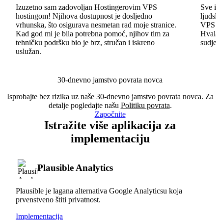
Izuzetno sam zadovoljan Hostingerovim VPS
Sve id
hostingom! Njihova dostupnost je dosljedno
ljudsk
vrhunska, što osigurava nesmetan rad moje stranice.
VPS im
Kad god mi je bila potrebna pomoć, njihov tim za
Hvala 
tehničku podršku bio je brz, stručan i iskreno
sudjel
uslužan.
30-dnevno jamstvo povrata novca
Isprobajte bez rizika uz naše 30-dnevno jamstvo povrata novca. Za
detalje pogledajte našu
Politiku povrata
.
Započnite
Istražite više aplikacija za
implementaciju
Plausible Analytics
Plausible je lagana alternativa Google Analyticsu koja
prvenstveno štiti privatnost.
Implementacija