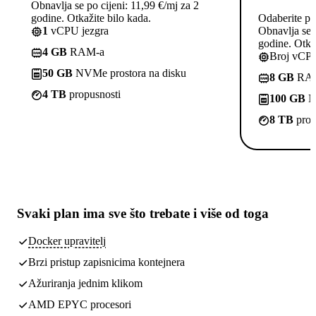
Obnavlja se po cijeni: 11,99 €/mj za 2
godine. Otkažite bilo kada.
Odaberite pl
1
vCPU jezgra
Obnavlja se p
godine. Otkaž
4 GB
RAM-a
Broj vCPU
50 GB
NVMe prostora na disku
8 GB
RA
4 TB
propusnosti
100 GB
NV
8 TB
prop
Svaki plan ima
sve što trebate
i više od toga
Docker upravitelj
Brzi pristup zapisnicima kontejnera
Ažuriranja jednim klikom
AMD EPYC procesori