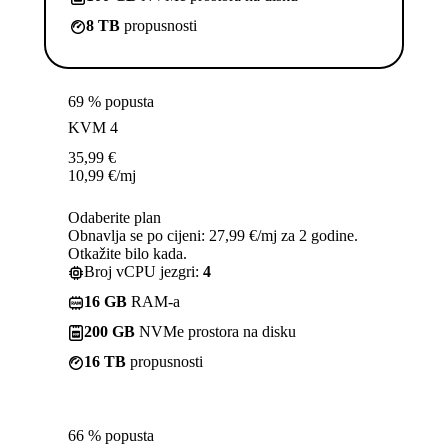
8 TB
propusnosti
69 % popusta
KVM 4
35,99
€
10,99
€
/mj
Odaberite plan
Obnavlja se po cijeni: 27,99 €/mj za 2 godine.
Otkažite bilo kada.
Broj vCPU jezgri:
4
16 GB
RAM-a
200 GB
NVMe prostora na disku
16 TB
propusnosti
66 % popusta