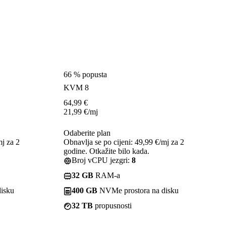
66 % popusta
KVM 8
64,99
€
21,99
€
/mj
Odaberite plan
mj za 2
Obnavlja se po cijeni: 49,99 €/mj za 2
godine. Otkažite bilo kada.
Broj vCPU jezgri:
8
32 GB
RAM-a
isku
400 GB
NVMe prostora na disku
32 TB
propusnosti