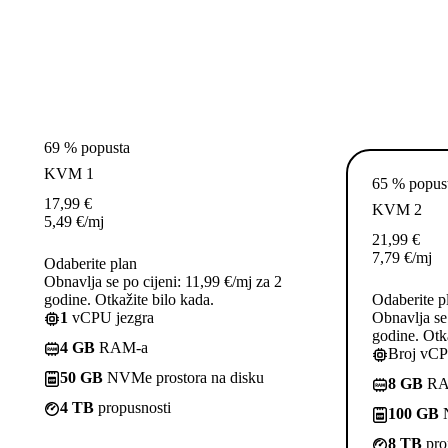
69 % popusta
KVM 1
65 % popus
17,99
€
KVM 2
5,49
€
/mj
21,99
€
7,79
€
/mj
Odaberite plan
Obnavlja se po cijeni: 11,99 €/mj za 2
godine. Otkažite bilo kada.
Odaberite p
1
vCPU jezgra
Obnavlja se 
godine. Otka
4 GB
RAM-a
Broj vCP
50 GB
NVMe prostora na disku
8 GB
RA
4 TB
propusnosti
100 GB
N
8 TB
pro