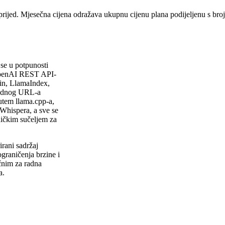
prijed. Mjesečna cijena odražava ukupnu cijenu plana podijeljenu s br
se u potpunosti
u OpenAI REST API-
ain, LlamaIndex,
jednog URL-a
utem llama.cpp-a,
 Whispera, a sve se
ničkim sučeljem za
irani sadržaj
graničenja brzine i
ičnim za radna
a.