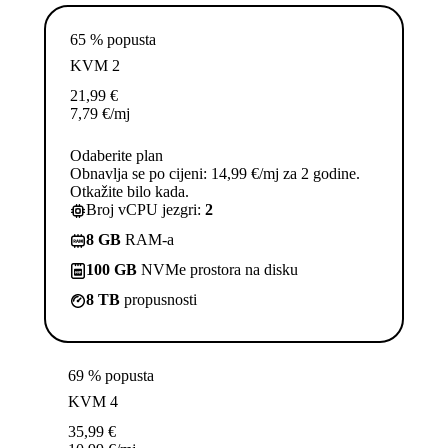
65 % popusta
KVM 2
21,99
€
7,79
€
/mj
Odaberite plan
Obnavlja se po cijeni: 14,99 €/mj za 2 godine.
Otkažite bilo kada.
Broj vCPU jezgri:
2
8 GB
RAM-a
100 GB
NVMe prostora na disku
8 TB
propusnosti
69 % popusta
KVM 4
35,99
€