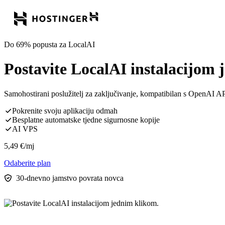
Do 69% popusta za LocalAI
Postavite LocalAI instalacijom 
Samohostirani poslužitelj za zaključivanje, kompatibilan s OpenAI AP
Pokrenite svoju aplikaciju odmah
Besplatne automatske tjedne sigurnosne kopije
AI VPS
5,49
€
/mj
Odaberite plan
30-dnevno jamstvo povrata novca