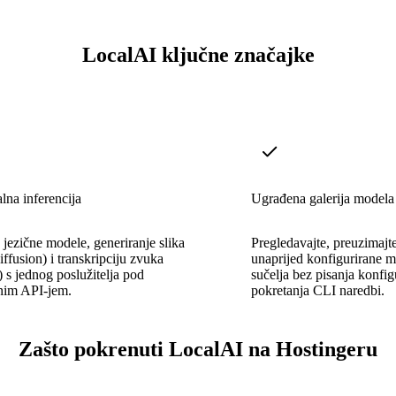
LocalAI ključne značajke
na inferencija
Ugrađena galerija modela
 jezične modele, generiranje slika
Pregledavajte, preuzimajte 
iffusion) i transkripciju zvuka
unaprijed konfigurirane 
 s jednog poslužitelja pod
sučelja bez pisanja konfigu
enim API-jem.
pokretanja CLI naredbi.
Zašto pokrenuti LocalAI na Hostingeru