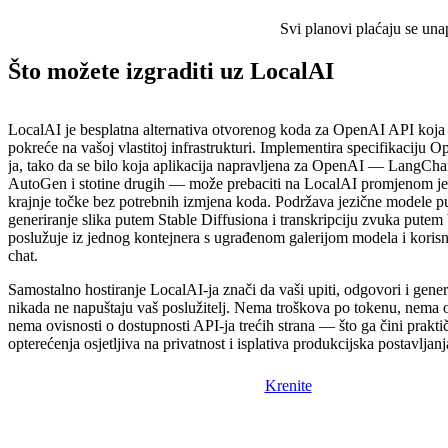
Svi planovi plaćaju se una
Što možete izgraditi uz LocalAI
LocalAI je besplatna alternativa otvorenog koda za OpenAI API koja 
pokreće na vašoj vlastitoj infrastrukturi. Implementira specifikacij
ja, tako da se bilo koja aplikacija napravljena za OpenAI — LangCh
AutoGen i stotine drugih — može prebaciti na LocalAI promjenom 
krajnje točke bez potrebnih izmjena koda. Podržava jezične modele p
generiranje slika putem Stable Diffusiona i transkripciju zvuka putem
poslužuje iz jednog kontejnera s ugrađenom galerijom modela i koris
chat.
Samostalno hostiranje LocalAI-ja znači da vaši upiti, odgovori i gener
nikada ne napuštaju vaš poslužitelj. Nema troškova po tokenu, nema o
nema ovisnosti o dostupnosti API-ja trećih strana — što ga čini prakt
opterećenja osjetljiva na privatnost i isplativa produkcijska postavljanj
Krenite