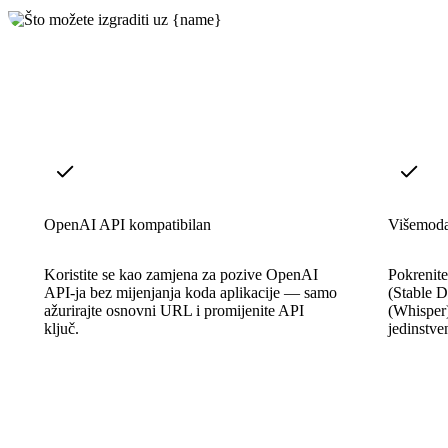
OpenAI API kompatibilan
Višemodal
Koristite se kao zamjena za pozive OpenAI
Pokrenite
API-ja bez mijenjanja koda aplikacije — samo
(Stable D
ažurirajte osnovni URL i promijenite API
(Whisper)
ključ.
jedinstv