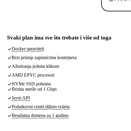
Svaki plan ima
sve što trebate
i više od toga
Docker upravitelj
Brzi pristup zapisnicima kontejnera
Ažuriranja jednim klikom
AMD EPYC procesori
NVMe SSD pohrana
Brzina mreže od 1 Gbps
Javni API
Podatkovni centri
diljem svijeta
Besplatna domena za 1 godinu