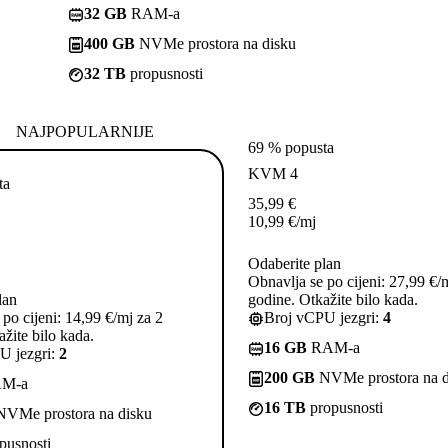
32 GB
RAM-a
400 GB
NVMe prostora na disku
32 TB
propusnosti
NAJPOPULARNIJE
69 % popusta
KVM 4
ta
35,99
€
10,99
€
/mj
Odaberite plan
Obnavlja se po cijeni: 27,99 €/
lan
godine. Otkažite bilo kada.
po cijeni: 14,99 €/mj za 2
Broj vCPU jezgri:
4
žite bilo kada.
16 GB
RAM-a
U jezgri:
2
200 GB
NVMe prostora na d
M-a
16 TB
propusnosti
VMe prostora na disku
pusnosti