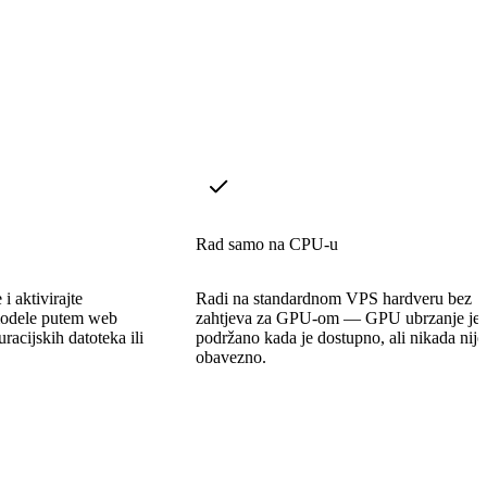
Rad samo na CPU-u
i aktivirajte
Radi na standardnom VPS hardveru bez
modele putem web
zahtjeva za GPU-om — GPU ubrzanje je
racijskih datoteka ili
podržano kada je dostupno, ali nikada nije
obavezno.