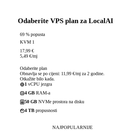
Odaberite VPS plan za LocalAI
69 % popusta
KVM 1
17,99
€
5,49
€
/mj
Odaberite plan
Obnavlja se po cijeni: 11,99 €/mj za 2 godine.
Otkažite bilo kada.
1
vCPU jezgra
4 GB
RAM-a
50 GB
NVMe prostora na disku
4 TB
propusnosti
NAJPOPULARNIJE