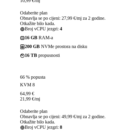
10,99
€
/mj
Odaberite plan
Obnavlja se po cijeni: 27,99 €/mj za 2 godine.
Otkažite bilo kada.
Broj vCPU jezgri:
4
16 GB
RAM-a
200 GB
NVMe prostora na disku
16 TB
propusnosti
66 % popusta
KVM 8
64,99
€
21,99
€
/mj
Odaberite plan
Obnavlja se po cijeni: 49,99 €/mj za 2 godine.
Otkažite bilo kada.
Broj vCPU jezgri:
8