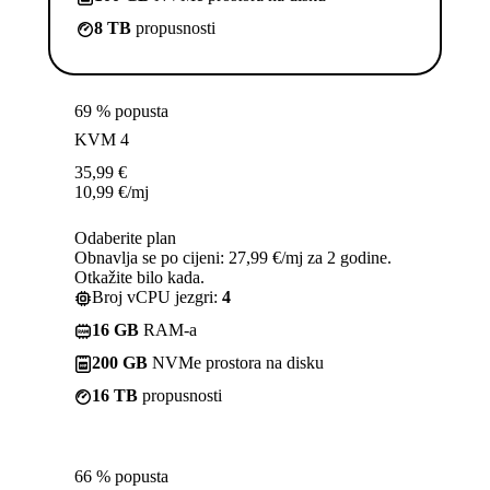
8 TB
propusnosti
69 % popusta
KVM 4
35,99
€
10,99
€
/mj
Odaberite plan
Obnavlja se po cijeni: 27,99 €/mj za 2 godine.
Otkažite bilo kada.
Broj vCPU jezgri:
4
16 GB
RAM-a
200 GB
NVMe prostora na disku
16 TB
propusnosti
66 % popusta