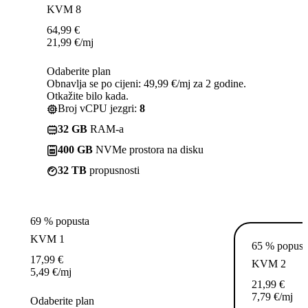
KVM 8
64,99
€
21,99
€
/mj
Odaberite plan
Obnavlja se po cijeni: 49,99 €/mj za 2 godine.
Otkažite bilo kada.
Broj vCPU jezgri:
8
32 GB
RAM-a
400 GB
NVMe prostora na disku
32 TB
propusnosti
69 % popusta
KVM 1
65 % popust
17,99
€
KVM 2
5,49
€
/mj
21,99
€
7,79
€
/mj
Odaberite plan