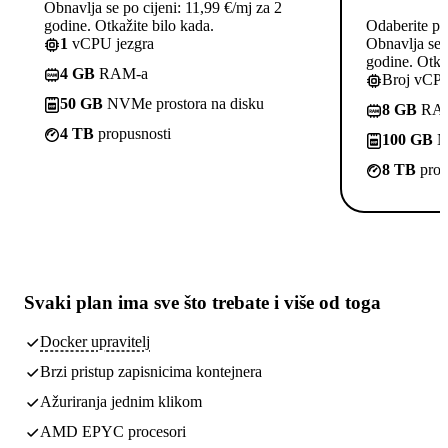
Obnavlja se po cijeni: 11,99 €/mj za 2
godine. Otkažite bilo kada.
Odaberite pl
1
vCPU jezgra
Obnavlja se p
godine. Otkaž
4 GB
RAM-a
Broj vCPU
50 GB
NVMe prostora na disku
8 GB
RA
4 TB
propusnosti
100 GB
NV
8 TB
prop
Svaki plan ima
sve što trebate
i više od toga
Docker upravitelj
Brzi pristup zapisnicima kontejnera
Ažuriranja jednim klikom
AMD EPYC procesori