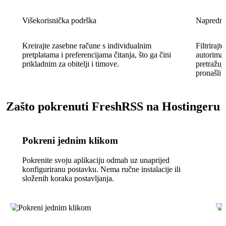
Višekorisnička podrška
Napredno 
Kreirajte zasebne račune s individualnim
Filtrirajt
pretplatama i preferencijama čitanja, što ga čini
autorima 
prikladnim za obitelji i timove.
pretražuj
pronašli b
Zašto pokrenuti FreshRSS na Hostingeru
Pokreni jednim klikom
Pokrenite svoju aplikaciju odmah uz unaprijed
konfiguriranu postavku. Nema ručne instalacije ili
složenih koraka postavljanja.