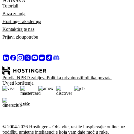
PODRŠKA
Tutoriali
Baza znanja
Hostinger akademija
Kontaktirajte nas
Prijavi zloupotrebu
Pravila NPRD zahtjeva
Politika privatnosti
Politika povrata
Uvjeti korištenja
i više
© 2004-2026 Hostinger – Objavite, rastite i uspijevajte online, uz
podršku umjetne inteligencije koja vam daje moć u ruke.