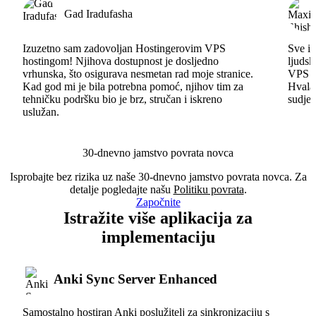
Gad Iradufasha
Izuzetno sam zadovoljan Hostingerovim VPS
Sve id
hostingom! Njihova dostupnost je dosljedno
ljudsk
vrhunska, što osigurava nesmetan rad moje stranice.
VPS im
Kad god mi je bila potrebna pomoć, njihov tim za
Hvala 
tehničku podršku bio je brz, stručan i iskreno
sudjel
uslužan.
30-dnevno jamstvo povrata novca
Isprobajte bez rizika uz naše 30-dnevno jamstvo povrata novca. Za
detalje pogledajte našu
Politiku povrata
.
Započnite
Istražite više aplikacija za
implementaciju
Anki Sync Server Enhanced
Samostalno hostiran Anki poslužitelj za sinkronizaciju s