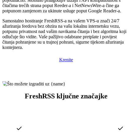
pojedinačno. Mobilno prilagodljiv dizajn i API kompatibilnost s
čitačima trećih strana poput Reeder-a i NetNewsWire-a čine ga
potpunom zamjenom za ukinute usluge poput Google Reader-a.
Samostalno hostiranje FreshRSS-a na vašem VPS-u znači 24/7
ažuriranja feedova bez obzira na vašu lokalnu internetsku vezu,
potpunu privatnost nad vašim navikama čitanja i bez algoritma koji
odlučuje što vidite. Vaše pažljivo odabrane pretplate i povijest
čitanja pohranjene su u trajnoj pohrani, sigurne tijekom ažuriranja
kontejnera.
Krenite
FreshRSS ključne značajke