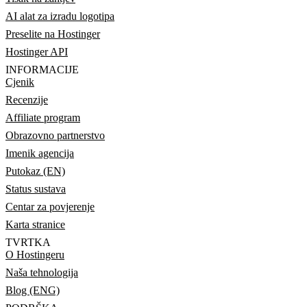
AI alat za izradu logotipa
Preselite na Hostinger
Hostinger API
INFORMACIJE
Cjenik
Recenzije
Affiliate program
Obrazovno partnerstvo
Imenik agencija
Putokaz (EN)
Status sustava
Centar za povjerenje
Karta stranice
TVRTKA
O Hostingeru
Naša tehnologija
Blog (ENG)