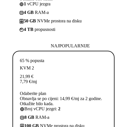
1
vCPU jezgra
4 GB
RAM-a
50 GB
NVMe prostora na disku
4 TB
propusnosti
NAJPOPULARNIJE
65 % popusta
KVM 2
21,99
€
7,79
€
/mj
Odaberite plan
Obnavlja se po cijeni: 14,99 €/mj za 2 godine.
Otkažite bilo kada.
Broj vCPU jezgri:
2
8 GB
RAM-a
100 GB
NVMe prostora na disku