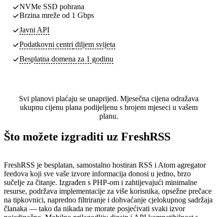
NVMe SSD pohrana
Brzina mreže od 1 Gbps
Javni API
Podatkovni centri
diljem svijeta
Besplatna domena za 1 godinu
Svi planovi plaćaju se unaprijed. Mjesečna cijena odražava
ukupnu cijenu plana podijeljenu s brojem mjeseci u vašem
planu.
Što možete izgraditi uz FreshRSS
FreshRSS je besplatan, samostalno hostiran RSS i Atom agregator
feedova koji sve vaše izvore informacija donosi u jedno, brzo
sučelje za čitanje. Izgrađen s PHP-om i zahtijevajući minimalne
resurse, podržava implementacije za više korisnika, opsežne prečace
na tipkovnici, napredno filtriranje i dohvaćanje cjelokupnog sadržaja
članaka — tako da nikada ne morate posjećivati svaki izvor