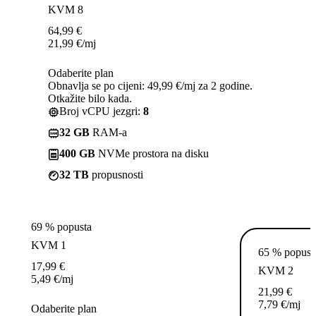
KVM 8
64,99
€
21,99
€
/mj
Odaberite plan
Obnavlja se po cijeni: 49,99 €/mj za 2 godine.
Otkažite bilo kada.
Broj vCPU jezgri:
8
32 GB
RAM-a
400 GB
NVMe prostora na disku
32 TB
propusnosti
69 % popusta
KVM 1
65 % popust
17,99
€
KVM 2
5,49
€
/mj
21,99
€
7,79
€
/mj
Odaberite plan