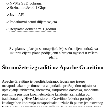
NVMe SSD pohrana
Brzina mreže od 1 Gbps
Javni API
Podatkovni centri
diljem svijeta
Besplatna domena za 1 godinu
Svi planovi plaćaju se unaprijed. Mjesečna cijena odražava
ukupnu cijenu plana podijeljenu s brojem mjeseci u vašem
planu.
Što možete izgraditi uz Apache Gravitino
Apache Gravitino je geodistribuirano, federirano jezero
metapodataka koje timovima za podatke pruža jedno mjesto za
upravljanje tablicama, shemama, skupovima datoteka, modelima i
pravilima pristupa kroz heterogene kataloge. Za razliku od
tradicionalnog Hive Metastore-a, Gravitino federira postojeće
kataloge bez kopiranja metapodataka i izlaže ih putem jedinstvenog