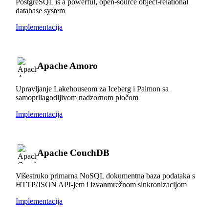
PostgreSQL is a powerful, open-source object-relational
database system
Implementacija
Apache Amoro
Upravljanje Lakehouseom za Iceberg i Paimon sa
samoprilagodljivom nadzornom pločom
Implementacija
Apache CouchDB
Višestruko primarna NoSQL dokumentna baza podataka s
HTTP/JSON API-jem i izvanmrežnom sinkronizacijom
Implementacija