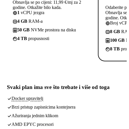
Obnavlja se po cijeni: 11,99 €/mj za 2
godine. Otkažite bilo kada.
Odaberite pl
1
vCPU jezgra
Obnavlja se p
godine. Otkaž
4 GB
RAM-a
Broj vCPU
50 GB
NVMe prostora na disku
8 GB
RA
4 TB
propusnosti
100 GB
NV
8 TB
prop
Svaki plan ima
sve što trebate
i više od toga
Docker upravitelj
Brzi pristup zapisnicima kontejnera
Ažuriranja jednim klikom
AMD EPYC procesori