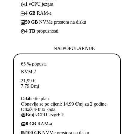
1
vCPU jezgra
4 GB
RAM-a
50 GB
NVMe prostora na disku
4 TB
propusnosti
NAJPOPULARNIJE
65 % popusta
KVM 2
21,99
€
7,79
€
/mj
Odaberite plan
Obnavlja se po cijeni: 14,99 €/mj za 2 godine.
Otkažite bilo kada.
Broj vCPU jezgri:
2
8 GB
RAM-a
100 GB
NVMe prostora na disku