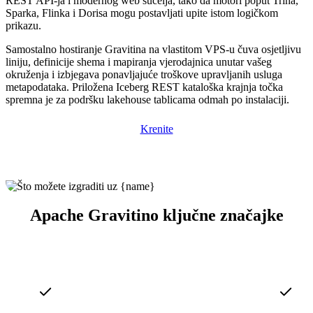
REST API-ja i modernog web sučelja, tako da motori poput Trina,
Sparka, Flinka i Dorisa mogu postavljati upite istom logičkom
prikazu.
Samostalno hostiranje Gravitina na vlastitom VPS-u čuva osjetljivu
liniju, definicije shema i mapiranja vjerodajnica unutar vašeg
okruženja i izbjegava ponavljajuće troškove upravljanih usluga
metapodataka. Priložena Iceberg REST kataloška krajnja točka
spremna je za podršku lakehouse tablicama odmah po instalaciji.
Krenite
Apache Gravitino ključne značajke