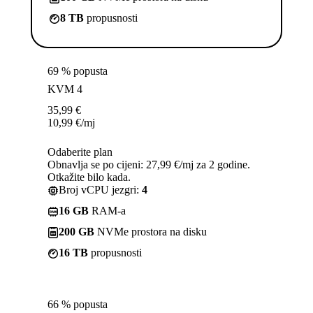
8 TB
propusnosti
69 % popusta
KVM 4
35,99
€
10,99
€
/mj
Odaberite plan
Obnavlja se po cijeni: 27,99 €/mj za 2 godine.
Otkažite bilo kada.
Broj vCPU jezgri:
4
16 GB
RAM-a
200 GB
NVMe prostora na disku
16 TB
propusnosti
66 % popusta