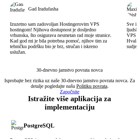
Gad Iradufasha
Izuzetno sam zadovoljan Hostingerovim VPS
Sve id
hostingom! Njihova dostupnost je dosljedno
ljudsk
vrhunska, što osigurava nesmetan rad moje stranice.
VPS im
Kad god mi je bila potrebna pomoć, njihov tim za
Hvala 
tehničku podršku bio je brz, stručan i iskreno
sudjel
uslužan.
30-dnevno jamstvo povrata novca
Isprobajte bez rizika uz naše 30-dnevno jamstvo povrata novca. Za
detalje pogledajte našu
Politiku povrata
.
Započnite
Istražite više aplikacija za
implementaciju
PostgreSQL