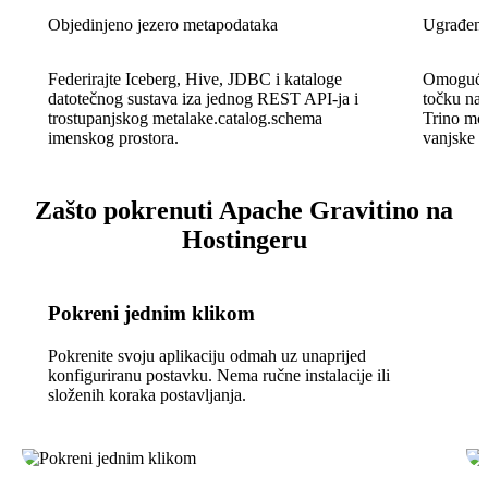
Objedinjeno jezero metapodataka
Ugrađeni
Federirajte Iceberg, Hive, JDBC i kataloge
Omogućuj
datotečnog sustava iza jednog REST API-ja i
točku na 
trostupanjskog metalake.catalog.schema
Trino mogu
imenskog prostora.
vanjske u
Zašto pokrenuti Apache Gravitino na
Hostingeru
Pokreni jednim klikom
Pokrenite svoju aplikaciju odmah uz unaprijed
konfiguriranu postavku. Nema ručne instalacije ili
složenih koraka postavljanja.