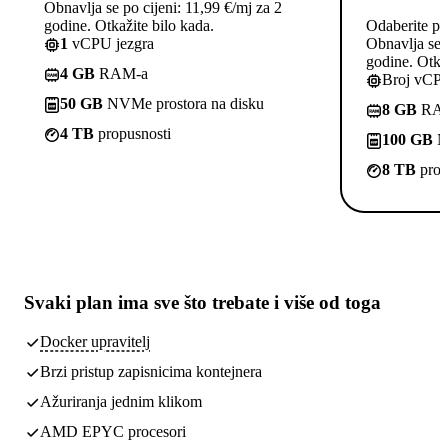
Obnavlja se po cijeni: 11,99 €/mj za 2
godine. Otkažite bilo kada.
Odaberite pl
1
vCPU jezgra
Obnavlja se p
godine. Otkaž
4 GB
RAM-a
Broj vCPU
50 GB
NVMe prostora na disku
8 GB
RA
4 TB
propusnosti
100 GB
NV
8 TB
prop
Svaki plan ima
sve što trebate
i više od toga
Docker upravitelj
Brzi pristup zapisnicima kontejnera
Ažuriranja jednim klikom
AMD EPYC procesori