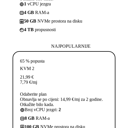
1
vCPU jezgra
4 GB
RAM-a
50 GB
NVMe prostora na disku
4 TB
propusnosti
NAJPOPULARNIJE
65 % popusta
KVM 2
21,99
€
7,79
€
/mj
Odaberite plan
Obnavlja se po cijeni: 14,99 €/mj za 2 godine.
Otkažite bilo kada.
Broj vCPU jezgri:
2
8 GB
RAM-a
100 GB
NVMe prostora na disku