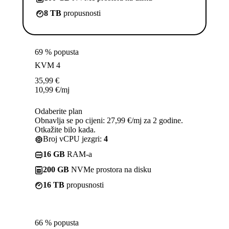
8 TB
propusnosti
69 % popusta
KVM 4
35,99
€
10,99
€
/mj
Odaberite plan
Obnavlja se po cijeni: 27,99 €/mj za 2 godine.
Otkažite bilo kada.
Broj vCPU jezgri:
4
16 GB
RAM-a
200 GB
NVMe prostora na disku
16 TB
propusnosti
66 % popusta