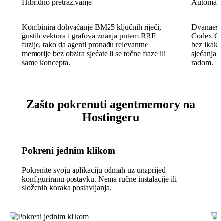
Hibridno pretraživanje
Automats
Kombinira dohvaćanje BM25 ključnih riječi,
Dvanaest 
gustih vektora i grafova znanja putem RRF
Codex CLI
fuzije, tako da agenti pronađu relevantne
bez ikak
memorije bez obzira sjećate li se točne fraze ili
sjećanja 
samo koncepta.
radom.
Zašto pokrenuti agentmemory na
Hostingeru
Pokreni jednim klikom
Pokrenite svoju aplikaciju odmah uz unaprijed
konfiguriranu postavku. Nema ručne instalacije ili
složenih koraka postavljanja.