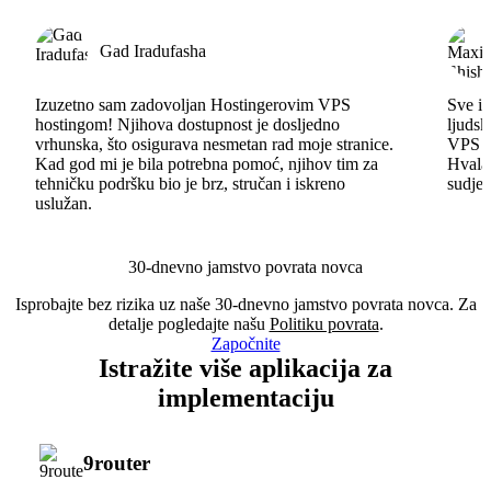
Gad Iradufasha
Izuzetno sam zadovoljan Hostingerovim VPS
Sve id
hostingom! Njihova dostupnost je dosljedno
ljudsk
vrhunska, što osigurava nesmetan rad moje stranice.
VPS im
Kad god mi je bila potrebna pomoć, njihov tim za
Hvala 
tehničku podršku bio je brz, stručan i iskreno
sudjel
uslužan.
30-dnevno jamstvo povrata novca
Isprobajte bez rizika uz naše 30-dnevno jamstvo povrata novca. Za
detalje pogledajte našu
Politiku povrata
.
Započnite
Istražite više aplikacija za
implementaciju
9router