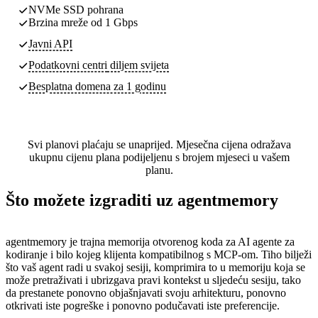
NVMe SSD pohrana
Brzina mreže od 1 Gbps
Javni API
Podatkovni centri
diljem svijeta
Besplatna domena za 1 godinu
Svi planovi plaćaju se unaprijed. Mjesečna cijena odražava
ukupnu cijenu plana podijeljenu s brojem mjeseci u vašem
planu.
Što možete izgraditi uz agentmemory
agentmemory je trajna memorija otvorenog koda za AI agente za
kodiranje i bilo kojeg klijenta kompatibilnog s MCP-om. Tiho bilježi
što vaš agent radi u svakoj sesiji, komprimira to u memoriju koja se
može pretraživati i ubrizgava pravi kontekst u sljedeću sesiju, tako
da prestanete ponovno objašnjavati svoju arhitekturu, ponovno
otkrivati iste pogreške i ponovno podučavati iste preferencije.