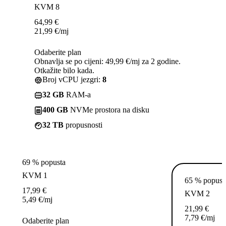
KVM 8
64,99
€
21,99
€
/mj
Odaberite plan
Obnavlja se po cijeni: 49,99 €/mj za 2 godine.
Otkažite bilo kada.
Broj vCPU jezgri:
8
32 GB
RAM-a
400 GB
NVMe prostora na disku
32 TB
propusnosti
69 % popusta
KVM 1
65 % popust
17,99
€
KVM 2
5,49
€
/mj
21,99
€
7,79
€
/mj
Odaberite plan