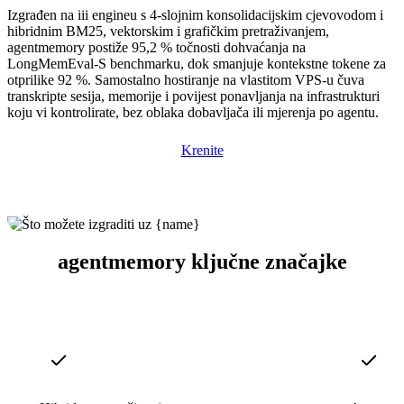
Izgrađen na iii engineu s 4-slojnim konsolidacijskim cjevovodom i
hibridnim BM25, vektorskim i grafičkim pretraživanjem,
agentmemory postiže 95,2 % točnosti dohvaćanja na
LongMemEval-S benchmarku, dok smanjuje kontekstne tokene za
otprilike 92 %. Samostalno hostiranje na vlastitom VPS-u čuva
transkripte sesija, memorije i povijest ponavljanja na infrastrukturi
koju vi kontrolirate, bez oblaka dobavljača ili mjerenja po agentu.
Krenite
agentmemory ključne značajke