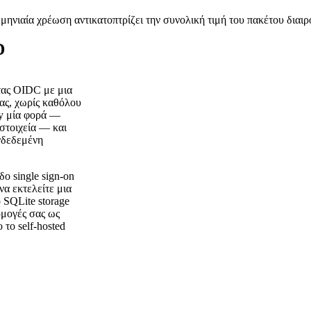
ηνιαία χρέωση αντικατοπτρίζει την συνολική τιμή του πακέτου διαι
D
ητας OIDC με μια
τας, χωρίς καθόλου
ey μία φορά —
στοιχεία — και
νδεδεμένη
ο single sign-on
να εκτελείτε μια
 SQLite storage
ρμογές σας ως
το self-hosted