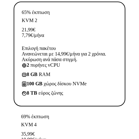
65% έκπτωση
KVM 2
21,99
€
7,79
€
/μήνα
Επιλογή πακέτου
Ανανεώνεται με 14,99€/μήνα για 2 χρόνια.
Ακύρωση ανά πάσα στιγμή.
2
πυρήνες vCPU
8 GB
RAM
100 GB
χώρος δίσκου NVMe
8 TB
εύρος ζώνης
69% έκπτωση
KVM 4
35,99
€