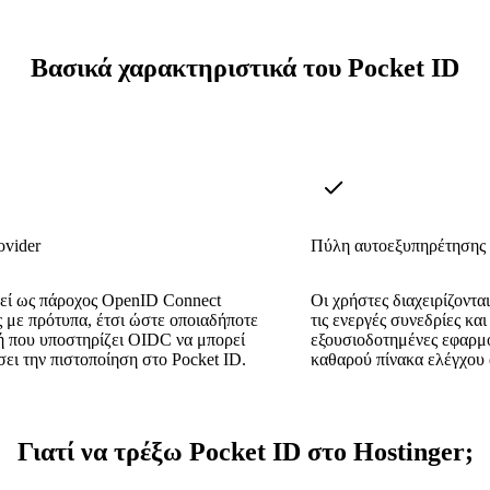
Βασικά χαρακτηριστικά του Pocket ID
vider
Πύλη αυτοεξυπηρέτησης
εί ως πάροχος OpenID Connect
Οι χρήστες διαχειρίζονται
 με πρότυπα, έτσι ώστε οποιαδήποτε
τις ενεργές συνεδρίες και 
 που υποστηρίζει OIDC να μπορεί
εξουσιοδοτημένες εφαρμ
σει την πιστοποίηση στο Pocket ID.
καθαρού πίνακα ελέγχου
Γιατί να τρέξω Pocket ID στο Hostinger;