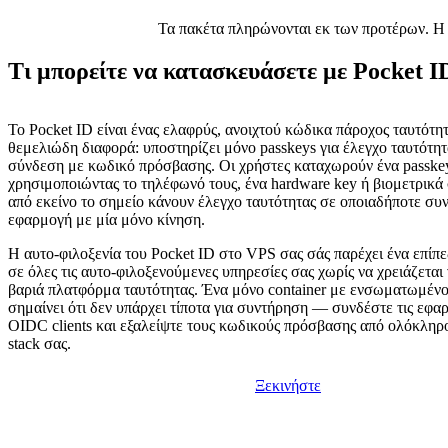
Τα πακέτα πληρώνονται εκ των προτέρων. Η μ
Τι μπορείτε να κατασκευάσετε με Pocket I
Το Pocket ID είναι ένας ελαφρύς, ανοιχτού κώδικα πάροχος ταυτότ
θεμελιώδη διαφορά: υποστηρίζει μόνο passkeys για έλεγχο ταυτότη
σύνδεση με κωδικό πρόσβασης. Οι χρήστες καταχωρούν ένα passk
χρησιμοποιώντας το τηλέφωνό τους, ένα hardware key ή βιομετρικά 
από εκείνο το σημείο κάνουν έλεγχο ταυτότητας σε οποιαδήποτε συ
εφαρμογή με μία μόνο κίνηση.
Η αυτο-φιλοξενία του Pocket ID στο VPS σας σάς παρέχει ένα επίπεδ
σε όλες τις αυτο-φιλοξενούμενες υπηρεσίες σας χωρίς να χρειάζεται 
βαριά πλατφόρμα ταυτότητας. Ένα μόνο container με ενσωματωμένο
σημαίνει ότι δεν υπάρχει τίποτα για συντήρηση — συνδέστε τις εφα
OIDC clients και εξαλείψτε τους κωδικούς πρόσβασης από ολόκληρο 
stack σας.
Ξεκινήστε