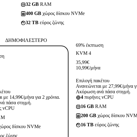
32 GB
RAM
400 GB
χώρος δίσκου NVMe
32 TB
εύρος ζώνης
ΔΗΜΟΦΙΛΈΣΤΕΡΟ
69% έκπτωση
KVM 4
ση
35,99
€
10,99
€
/μήνα
Επιλογή πακέτου
Ανανεώνεται με 27,99€/μήνα γι
κέτου
Ακύρωση ανά πάσα στιγμή.
 με 14,99€/μήνα για 2 χρόνια.
4
πυρήνες vCPU
ά πάσα στιγμή.
16 GB
RAM
ς vCPU
200 GB
χώρος δίσκου NV
AM
16 TB
εύρος ζώνης
ώρος δίσκου NVMe
ος ζώνης