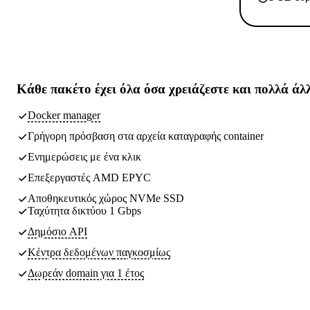
Κάθε πακέτο έχει
όλα όσα χρειάζεστε
και πολλά άλ
Docker manager
Γρήγορη πρόσβαση στα αρχεία καταγραφής container
Ενημερώσεις με ένα κλικ
Επεξεργαστές AMD EPYC
Αποθηκευτικός χώρος NVMe SSD
Ταχύτητα δικτύου 1 Gbps
Δημόσιο API
Κέντρα δεδομένων
παγκοσμίως
Δωρεάν domain για 1 έτος