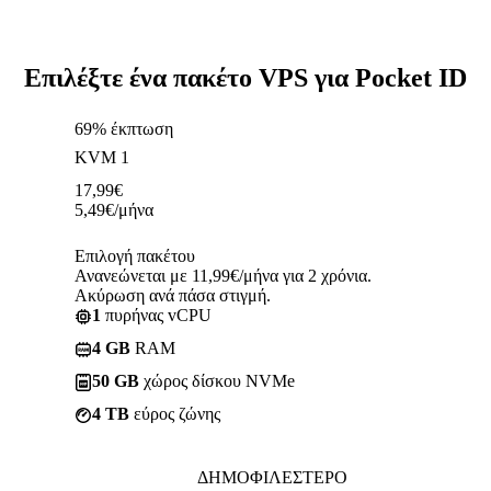
Επιλέξτε ένα πακέτο VPS για Pocket ID
69% έκπτωση
KVM 1
17,99
€
5,49
€
/μήνα
Επιλογή πακέτου
Ανανεώνεται με 11,99€/μήνα για 2 χρόνια.
Ακύρωση ανά πάσα στιγμή.
1
πυρήνας vCPU
4 GB
RAM
50 GB
χώρος δίσκου NVMe
4 TB
εύρος ζώνης
ΔΗΜΟΦΙΛΈΣΤΕΡΟ