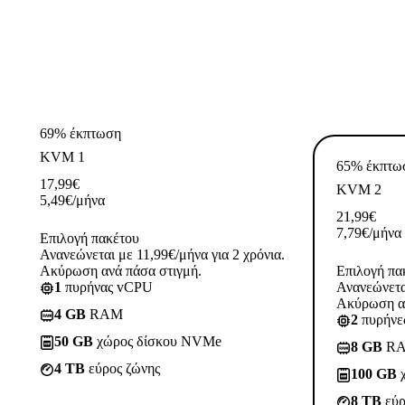
69% έκπτωση
KVM 1
65% έκπτω
17,99
€
KVM 2
5,49
€
/μήνα
21,99
€
7,79
€
/μήνα
Επιλογή πακέτου
Ανανεώνεται με 11,99€/μήνα για 2 χρόνια.
Ακύρωση ανά πάσα στιγμή.
Επιλογή πα
1
πυρήνας vCPU
Ανανεώνεται
Ακύρωση αν
4 GB
RAM
2
πυρήνε
50 GB
χώρος δίσκου NVMe
8 GB
R
4 TB
εύρος ζώνης
100 GB
χ
8 TB
εύρ