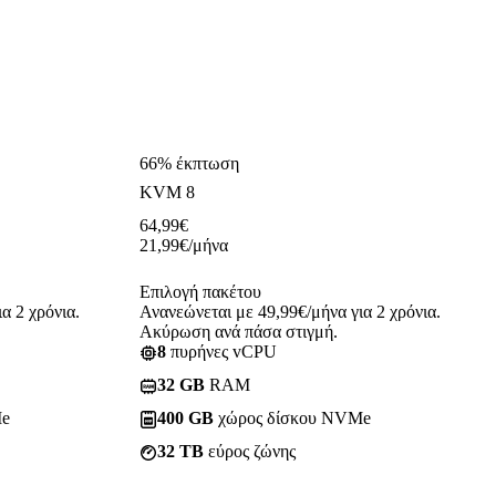
66% έκπτωση
KVM 8
64,99
€
21,99
€
/μήνα
Επιλογή πακέτου
α 2 χρόνια.
Ανανεώνεται με 49,99€/μήνα για 2 χρόνια.
Ακύρωση ανά πάσα στιγμή.
8
πυρήνες vCPU
32 GB
RAM
Me
400 GB
χώρος δίσκου NVMe
32 TB
εύρος ζώνης