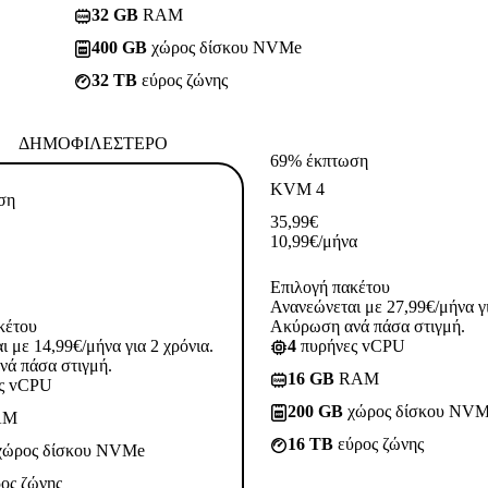
32 GB
RAM
400 GB
χώρος δίσκου NVMe
32 TB
εύρος ζώνης
ΔΗΜΟΦΙΛΈΣΤΕΡΟ
69% έκπτωση
KVM 4
ση
35,99
€
10,99
€
/μήνα
Επιλογή πακέτου
Ανανεώνεται με 27,99€/μήνα γι
κέτου
Ακύρωση ανά πάσα στιγμή.
 με 14,99€/μήνα για 2 χρόνια.
4
πυρήνες vCPU
ά πάσα στιγμή.
16 GB
RAM
ς vCPU
200 GB
χώρος δίσκου NV
AM
16 TB
εύρος ζώνης
ώρος δίσκου NVMe
ος ζώνης