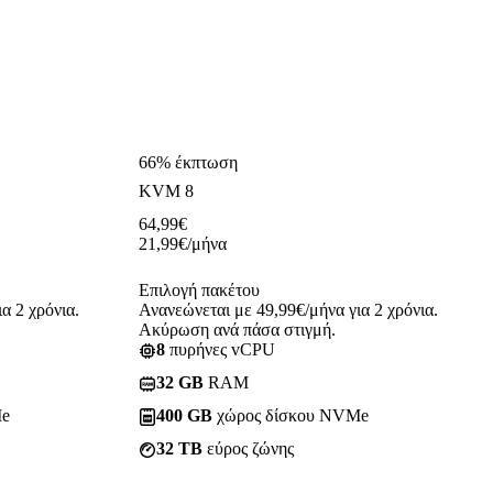
66% έκπτωση
KVM 8
64,99
€
21,99
€
/μήνα
Επιλογή πακέτου
α 2 χρόνια.
Ανανεώνεται με 49,99€/μήνα για 2 χρόνια.
Ακύρωση ανά πάσα στιγμή.
8
πυρήνες vCPU
32 GB
RAM
Me
400 GB
χώρος δίσκου NVMe
32 TB
εύρος ζώνης