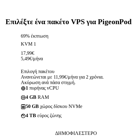
Επιλέξτε ένα πακέτο VPS για PigeonPod
69% έκπτωση
KVM 1
17,99
€
5,49
€
/μήνα
Επιλογή πακέτου
Ανανεώνεται με 11,99€/μήνα για 2 χρόνια.
Ακύρωση ανά πάσα στιγμή.
1
πυρήνας vCPU
4 GB
RAM
50 GB
χώρος δίσκου NVMe
4 TB
εύρος ζώνης
ΔΗΜΟΦΙΛΈΣΤΕΡΟ