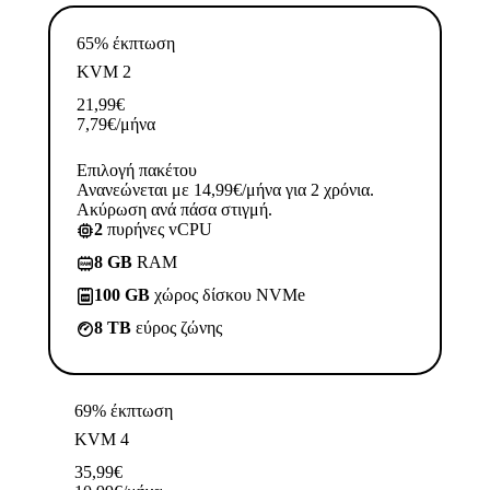
65% έκπτωση
KVM 2
21,99
€
7,79
€
/μήνα
Επιλογή πακέτου
Ανανεώνεται με 14,99€/μήνα για 2 χρόνια.
Ακύρωση ανά πάσα στιγμή.
2
πυρήνες vCPU
8 GB
RAM
100 GB
χώρος δίσκου NVMe
8 TB
εύρος ζώνης
69% έκπτωση
KVM 4
35,99
€