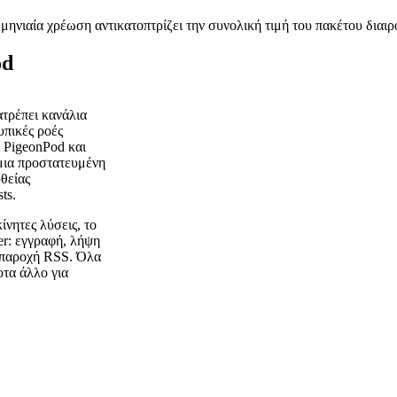
ηνιαία χρέωση αντικατοπτρίζει την συνολική τιμή του πακέτου διαι
od
ατρέπει κανάλια
υπικές ροές
 PigeonPod και
 μια προστατευμένη
θείας
ts.
ίνητες λύσεις, το
er: εγγραφή, λήψη
ι παροχή RSS. Όλα
οτα άλλο για