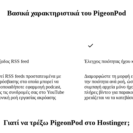
Βασικά χαρακτηριστικά του PigeonPod
ξοδος RSS feed
Έλεγχος ποιότητας ήχου κ
εί RSS feeds προστατευμένα με
Διαμορφώστε τη μορφή εξό
ρόσβασης στα οποία μπορεί να
την ποιότητα ανά ροή, ώ
 οποιαδήποτε εφαρμογή podcast,
συμπαγή αρχεία μόνο ήχο
ς τις συνδρομές σας στο YouTube
πλήρες βίντεο για παρακ
ονική ροή εργασίας ακρόασης
χρειάζεται να τα κατεβάσ
Γιατί να τρέξω PigeonPod στο Hostinger;