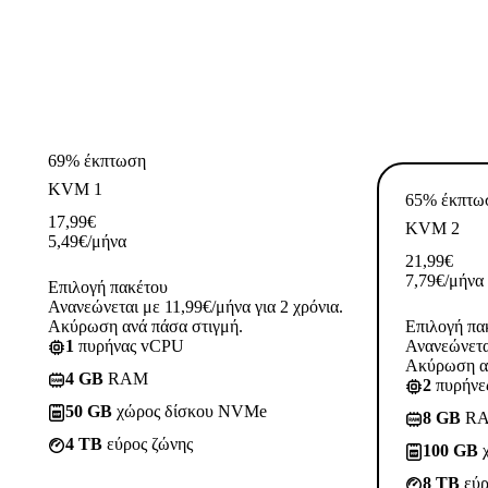
69% έκπτωση
KVM 1
65% έκπτω
17,99
€
KVM 2
5,49
€
/μήνα
21,99
€
7,79
€
/μήνα
Επιλογή πακέτου
Ανανεώνεται με 11,99€/μήνα για 2 χρόνια.
Ακύρωση ανά πάσα στιγμή.
Επιλογή πα
1
πυρήνας vCPU
Ανανεώνεται
Ακύρωση αν
4 GB
RAM
2
πυρήνε
50 GB
χώρος δίσκου NVMe
8 GB
R
4 TB
εύρος ζώνης
100 GB
χ
8 TB
εύρ