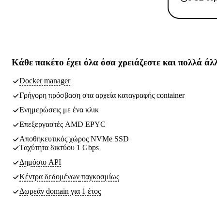
Κάθε πακέτο έχει
όλα όσα χρειάζεστε
και πολλά άλ
Docker manager
Γρήγορη πρόσβαση στα αρχεία καταγραφής container
Ενημερώσεις με ένα κλικ
Επεξεργαστές AMD EPYC
Αποθηκευτικός χώρος NVMe SSD
Ταχύτητα δικτύου 1 Gbps
Δημόσιο API
Κέντρα δεδομένων
παγκοσμίως
Δωρεάν domain για 1 έτος