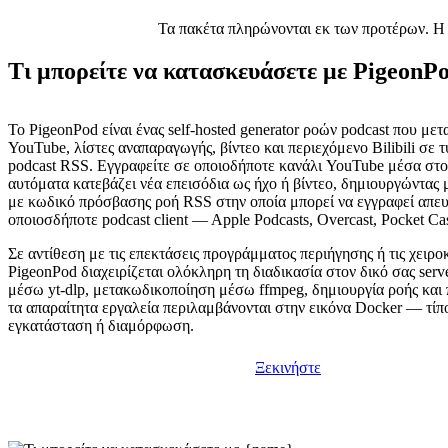
Τα πακέτα πληρώνονται εκ των προτέρων. Η μ
Τι μπορείτε να κατασκευάσετε με PigeonP
Το PigeonPod είναι ένας self-hosted generator ροών podcast που μετ
YouTube, λίστες αναπαραγωγής, βίντεο και περιεχόμενο Bilibili σε τ
podcast RSS. Εγγραφείτε σε οποιοδήποτε κανάλι YouTube μέσα στο
αυτόματα κατεβάζει νέα επεισόδια ως ήχο ή βίντεο, δημιουργώντας
με κωδικό πρόσβασης ροή RSS στην οποία μπορεί να εγγραφεί απευ
οποιοσδήποτε podcast client — Apple Podcasts, Overcast, Pocket Cas
Σε αντίθεση με τις επεκτάσεις προγράμματος περιήγησης ή τις χειροκ
PigeonPod διαχειρίζεται ολόκληρη τη διαδικασία στον δικό σας serv
μέσω yt-dlp, μετακωδικοποίηση μέσω ffmpeg, δημιουργία ροής κα
τα απαραίτητα εργαλεία περιλαμβάνονται στην εικόνα Docker — τίπ
εγκατάσταση ή διαμόρφωση.
Ξεκινήστε