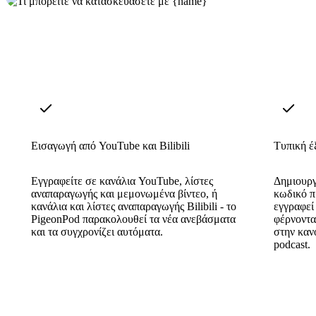
Εισαγωγή από YouTube και Bilibili
Τυπική έ
Εγγραφείτε σε κανάλια YouTube, λίστες
Δημιουργ
αναπαραγωγής και μεμονωμένα βίντεο, ή
κωδικό π
κανάλια και λίστες αναπαραγωγής Bilibili - το
εγγραφεί
PigeonPod παρακολουθεί τα νέα ανεβάσματα
φέρνοντα
και τα συγχρονίζει αυτόματα.
στην καν
podcast.