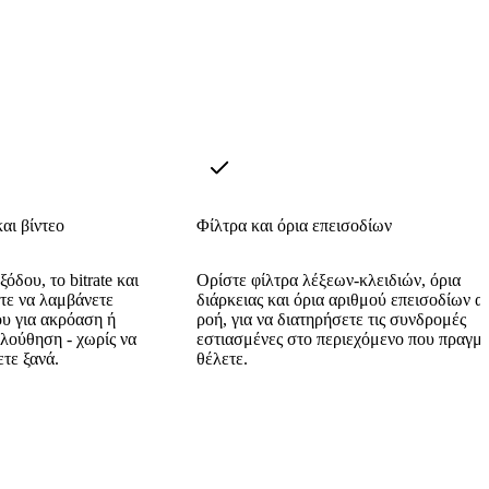
αι βίντεο
Φίλτρα και όρια επεισοδίων
δου, το bitrate και
Ορίστε φίλτρα λέξεων-κλειδιών, όρια
στε να λαμβάνετε
διάρκειας και όρια αριθμού επεισοδίων α
υ για ακρόαση ή
ροή, για να διατηρήσετε τις συνδρομές
ολούθηση - χωρίς να
εστιασμένες στο περιεχόμενο που πραγμα
ετε ξανά.
θέλετε.