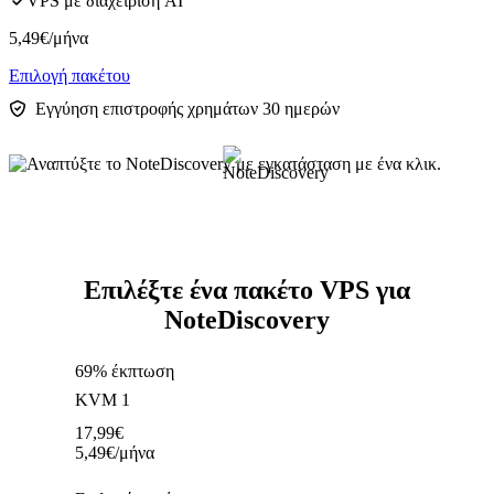
VPS με διαχείριση AI
5,49
€
/μήνα
Επιλογή πακέτου
Εγγύηση επιστροφής χρημάτων 30 ημερών
Επιλέξτε ένα πακέτο VPS για
NoteDiscovery
69% έκπτωση
KVM 1
17,99
€
5,49
€
/μήνα