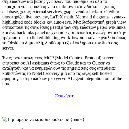
σημειώσεων και βάσης γνώσεων που αποθηκεύει όλο το
περιεχόμενο ως απλά αρχεία markdown στον δίσκο — χωρίς
database, χωρίς external services, χωρίς vendor lock-in. Ο editor
υποστηρίζει live preview, LaTeX math, Mermaid diagrams, syntax-
highlighted code blocks και auto-save. Μια διαδραστική graph view
οπτικοποιεί τις συνδέσεις μεταξύ των σημειώσεων μέσω wikilinks,
και ένα backlinks panel δείχνει ποιες σημειώσεις αναφέρονται στην
τρέχουσα — το linked-thinking workflow που κάνει εργαλεία όπως
το Obsidian δημοφιλή, διαθέσιμο εξ ολοκλήρου στον δικό σας
server.
Ένας ενσωματωμένος MCP (Model Context Protocol) server
επιτρέπει σε AI assistants όπως το Claude και το Cursor να
αναζητούν και να ενημερώνουν τις σημειώσεις σας απευθείας,
καθιστώντας το NoteDiscovery μία από τις λίγες self-hosted
εφαρμογές σημειώσεων με εγγενή AI agent integration out of the
box.
Ξεκινήστε