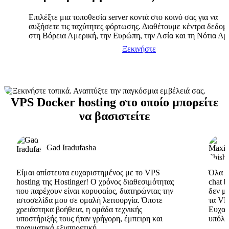
Επιλέξτε μια τοποθεσία server κοντά στο κοινό σας για να
αυξήσετε τις ταχύτητες φόρτωσης. Διαθέτουμε κέντρα δεδο
στη Βόρεια Αμερική, την Ευρώπη, την Ασία και τη Νότια Αμ
Ξεκινήστε
VPS Docker hosting στο οποίο μπορείτε
να βασιστείτε
Gad Iradufasha
Είμαι απίστευτα ευχαριστημένος με το VPS
Όλα εί
hosting της Hostinger! Ο χρόνος διαθεσιμότητας
chat 
που παρέχουν είναι κορυφαίος, διατηρώντας την
δεν μ
ιστοσελίδα μου σε ομαλή λειτουργία. Όποτε
τα VP
χρειάστηκα βοήθεια, η ομάδα τεχνικής
Ευχαρ
υποστήριξής τους ήταν γρήγορη, έμπειρη και
υπόλο
πραγματικά εξυπηρετική.