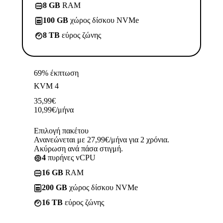
8 GB
RAM
100 GB
χώρος δίσκου NVMe
8 TB
εύρος ζώνης
69% έκπτωση
KVM 4
35,99
€
10,99
€
/μήνα
Επιλογή πακέτου
Ανανεώνεται με 27,99€/μήνα για 2 χρόνια.
Ακύρωση ανά πάσα στιγμή.
4
πυρήνες vCPU
16 GB
RAM
200 GB
χώρος δίσκου NVMe
16 TB
εύρος ζώνης