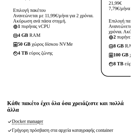
21,99
€
7,79
€
/μήνα
Επιλογή πακέτου
Ανανεώνεται με 11,99€/μήνα για 2 χρόνια.
Ακύρωση ανά πάσα στιγμή.
Επιλογή πακ
1
πυρήνας vCPU
Ανανεώνεται
χρόνια. Ακύ
4 GB
RAM
2
πυρήνε
50 GB
χώρος δίσκου NVMe
8 GB
RA
4 TB
εύρος ζώνης
100 GB
χ
8 TB
εύρο
Κάθε πακέτο έχει
όλα όσα χρειάζεστε
και πολλά
άλλα
Docker manager
Γρήγορη πρόσβαση στα αρχεία καταγραφής container