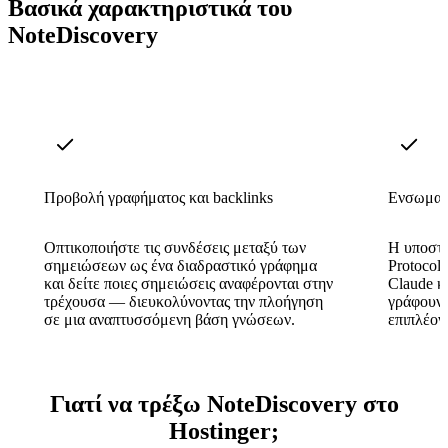
Βασικά χαρακτηριστικά του
NoteDiscovery
Προβολή γραφήματος και backlinks
Ενσωματ
Οπτικοποιήστε τις συνδέσεις μεταξύ των
Η υποστή
σημειώσεων ως ένα διαδραστικό γράφημα
Protocol
και δείτε ποιες σημειώσεις αναφέρονται στην
Claude κ
τρέχουσα — διευκολύνοντας την πλοήγηση
γράφουν 
σε μια αναπτυσσόμενη βάση γνώσεων.
επιπλέον 
Γιατί να τρέξω NoteDiscovery στο
Hostinger;