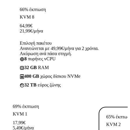
66% έκπτωση
KVM 8
64,99
€
21,99
€
/μήνα
Επιλογή πακέτου
Ανανεώνεται με 49,99€/μήνα για 2 χρόνια.
Ακύρωση ανά πάσα στιγμή.
8
πυρήνες vCPU
32 GB
RAM
400 GB
χώρος δίσκου NVMe
32 TB
εύρος ζώνης
69% έκπτωση
KVM 1
65% έκπτωσ
17,99
€
KVM 2
5,49
€
/μήνα