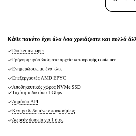
Κάθε πακέτο έχει
όλα όσα χρειάζεστε
και πολλά άλ
Docker manager
Γρήγορη πρόσβαση στα αρχεία καταγραφής container
Ενημερώσεις με ένα κλικ
Επεξεργαστές AMD EPYC
Αποθηκευτικός χώρος NVMe SSD
Ταχύτητα δικτύου 1 Gbps
Δημόσιο API
Κέντρα δεδομένων
παγκοσμίως
Δωρεάν domain για 1 έτος