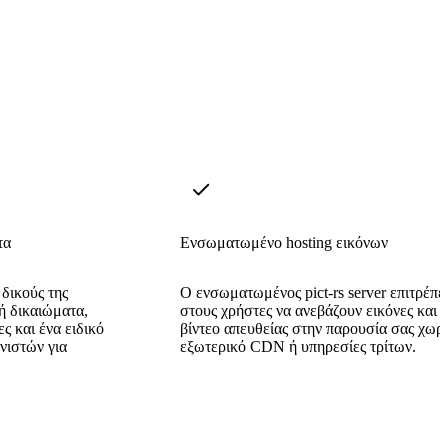
τα
Ενσωματωμένο hosting εικόνων
 δικούς της
Ο ενσωματωμένος pict-rs server επιτρέπε
ή δικαιώματα,
στους χρήστες να ανεβάζουν εικόνες και
 και ένα ειδικό
βίντεο απευθείας στην παρουσία σας χωρί
νιστών για
εξωτερικό CDN ή υπηρεσίες τρίτων.