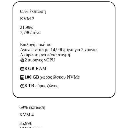
65% έκπτωση
KVM 2
21,99
€
7,79
€
/μήνα
Επιλογή πακέτου
Ανανεώνεται με 14,99€/μήνα για 2 χρόνια.
Ακύρωση ανά πάσα στιγμή.
2
πυρήνες vCPU
8 GB
RAM
100 GB
χώρος δίσκου NVMe
8 TB
εύρος ζώνης
69% έκπτωση
KVM 4
35,99
€