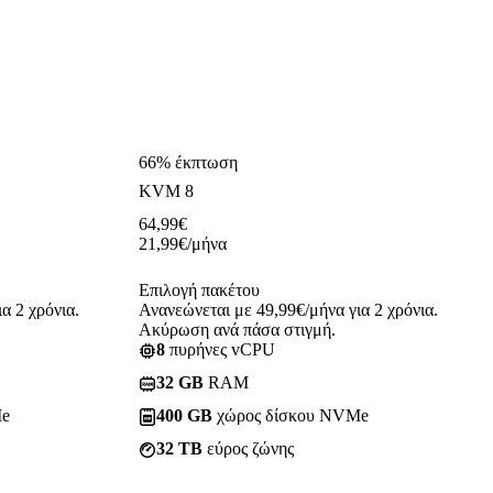
66% έκπτωση
KVM 8
64,99
€
21,99
€
/μήνα
Επιλογή πακέτου
α 2 χρόνια.
Ανανεώνεται με 49,99€/μήνα για 2 χρόνια.
Ακύρωση ανά πάσα στιγμή.
8
πυρήνες vCPU
32 GB
RAM
Me
400 GB
χώρος δίσκου NVMe
32 TB
εύρος ζώνης