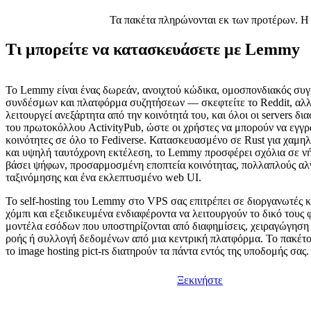
Τα πακέτα πληρώνονται εκ των προτέρων. Η μ
Τι μπορείτε να κατασκευάσετε με Lemmy
Το Lemmy είναι ένας δωρεάν, ανοιχτού κώδικα, ομοσπονδιακός συ
συνδέσμων και πλατφόρμα συζητήσεων — σκεφτείτε το Reddit, αλλ
λειτουργεί ανεξάρτητα από την κοινότητά του, και όλοι οι servers δ
του πρωτοκόλλου ActivityPub, ώστε οι χρήστες να μπορούν να εγγ
κοινότητες σε όλο το Fediverse. Κατασκευασμένο σε Rust για χαμ
και υψηλή ταυτόχρονη εκτέλεση, το Lemmy προσφέρει σχόλια σε ν
βάσει ψήφων, προσαρμοσμένη εποπτεία κοινότητας, πολλαπλούς αλ
ταξινόμησης και ένα εκλεπτυσμένο web UI.
Το self-hosting του Lemmy στο VPS σας επιτρέπει σε διοργανωτές 
χόμπι και εξειδικευμένα ενδιαφέροντα να λειτουργούν το δικό τους
μοντέλα εσόδων που υποστηρίζονται από διαφημίσεις, χειραγώγηση
ροής ή συλλογή δεδομένων από μια κεντρική πλατφόρμα. Το πακέτο
το image hosting pict-rs διατηρούν τα πάντα εντός της υποδομής σας.
Ξεκινήστε