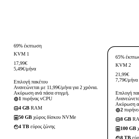
69% έκπτωση
KVM 1
65% έκπτω
17,99
€
KVM 2
5,49
€
/μήνα
21,99
€
7,79
€
/μήνα
Επιλογή πακέτου
Ανανεώνεται με 11,99€/μήνα για 2 χρόνια.
Ακύρωση ανά πάσα στιγμή.
Επιλογή πα
1
πυρήνας vCPU
Ανανεώνεται
Ακύρωση αν
4 GB
RAM
2
πυρήνε
50 GB
χώρος δίσκου NVMe
8 GB
R
4 TB
εύρος ζώνης
100 GB
χ
8 TB
εύρ