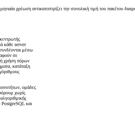
ηνιαία χρέωση αντικατοπτρίζει την συνολική τιμή του πακέτου διαι
γκεντρωτής
ά κάθε server
ιασυνδέονται μέσω
ραφούν σε
ηλή χρήση πόρων
ήματα, κατάταξη
γόριθμους
κοινοτήτων, ομάδες
 φόρουμ χωρίς
 αλγοριθμικής
 PostgreSQL και