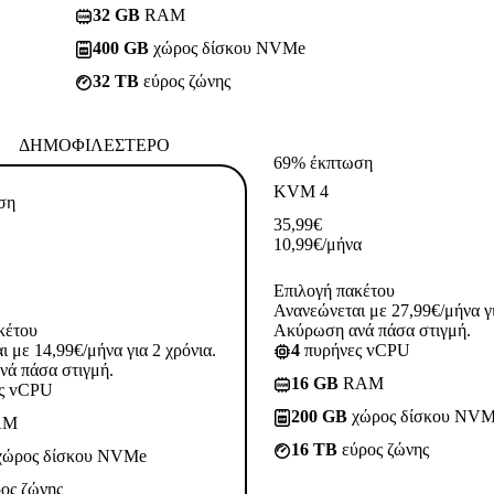
32 GB
RAM
400 GB
χώρος δίσκου NVMe
32 TB
εύρος ζώνης
ΔΗΜΟΦΙΛΈΣΤΕΡΟ
69% έκπτωση
KVM 4
ση
35,99
€
10,99
€
/μήνα
Επιλογή πακέτου
Ανανεώνεται με 27,99€/μήνα γι
κέτου
Ακύρωση ανά πάσα στιγμή.
 με 14,99€/μήνα για 2 χρόνια.
4
πυρήνες vCPU
ά πάσα στιγμή.
16 GB
RAM
ς vCPU
200 GB
χώρος δίσκου NV
AM
16 TB
εύρος ζώνης
ώρος δίσκου NVMe
ος ζώνης