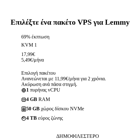
Επιλέξτε ένα πακέτο VPS για Lemmy
69% έκπτωση
KVM 1
17,99
€
5,49
€
/μήνα
Επιλογή πακέτου
Ανανεώνεται με 11,99€/μήνα για 2 χρόνια.
Ακύρωση ανά πάσα στιγμή.
1
πυρήνας vCPU
4 GB
RAM
50 GB
χώρος δίσκου NVMe
4 TB
εύρος ζώνης
ΔΗΜΟΦΙΛΈΣΤΕΡΟ