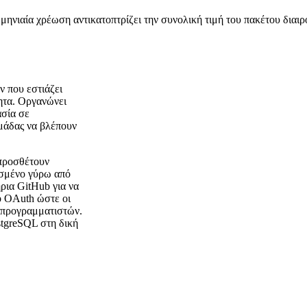
ηνιαία χρέωση αντικατοπτρίζει την συνολική τιμή του πακέτου διαι
ν που εστιάζει
ητα. Οργανώνει
ασία σε
μάδας να βλέπουν
 προσθέτουν
ισμένο γύρω από
ρια GitHub για να
b OAuth ώστε οι
 προγραμματιστών.
tgreSQL στη δική