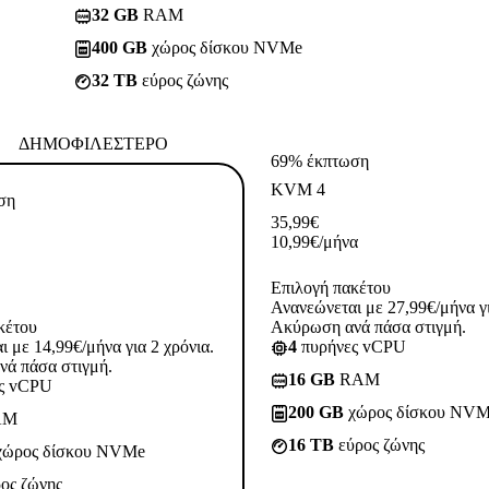
32 GB
RAM
400 GB
χώρος δίσκου NVMe
32 TB
εύρος ζώνης
ΔΗΜΟΦΙΛΈΣΤΕΡΟ
69% έκπτωση
KVM 4
ση
35,99
€
10,99
€
/μήνα
Επιλογή πακέτου
Ανανεώνεται με 27,99€/μήνα γι
κέτου
Ακύρωση ανά πάσα στιγμή.
 με 14,99€/μήνα για 2 χρόνια.
4
πυρήνες vCPU
ά πάσα στιγμή.
16 GB
RAM
ς vCPU
200 GB
χώρος δίσκου NV
AM
16 TB
εύρος ζώνης
ώρος δίσκου NVMe
ος ζώνης