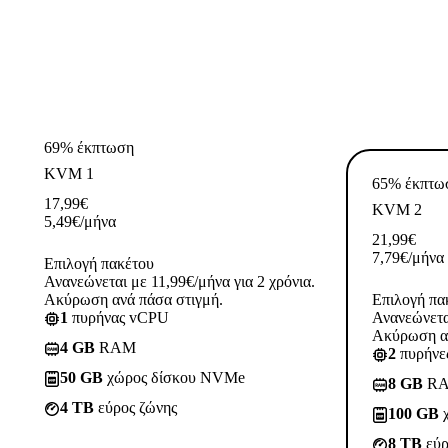
69% έκπτωση
KVM 1
65% έκπτω
17,99
€
KVM 2
5,49
€
/μήνα
21,99
€
7,79
€
/μήνα
Επιλογή πακέτου
Ανανεώνεται με 11,99€/μήνα για 2 χρόνια.
Ακύρωση ανά πάσα στιγμή.
Επιλογή πα
1
πυρήνας vCPU
Ανανεώνεται
Ακύρωση αν
4 GB
RAM
2
πυρήνε
50 GB
χώρος δίσκου NVMe
8 GB
R
4 TB
εύρος ζώνης
100 GB
χ
8 TB
εύρ