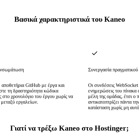
Βασικά χαρακτηριστικά του Kaneo
ενσωμάτωση
Συνεργασία πραγματικού
 αποθετήρια GitHub με έργα και
Οι συνδέσεις WebSocke
στε τη δραστηριότητα κώδικα
ενημερώσεις του πίνακα 
ς στο χρονολόγιο του έργου χωρίς να
μέλη της ομάδας, έτσι ο 
 μεταξύ εργαλείων.
αντικατοπτρίζει πάντα τη
κατάσταση χωρίς μη αυτό
Γιατί να τρέξω Kaneo στο Hostinger;