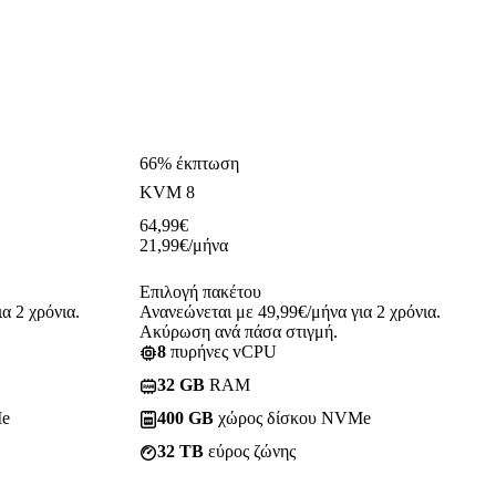
66% έκπτωση
KVM 8
64,99
€
21,99
€
/μήνα
Επιλογή πακέτου
α 2 χρόνια.
Ανανεώνεται με 49,99€/μήνα για 2 χρόνια.
Ακύρωση ανά πάσα στιγμή.
8
πυρήνες vCPU
32 GB
RAM
Me
400 GB
χώρος δίσκου NVMe
32 TB
εύρος ζώνης