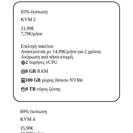
65% έκπτωση
KVM 2
21,99
€
7,79
€
/μήνα
Επιλογή πακέτου
Ανανεώνεται με 14,99€/μήνα για 2 χρόνια.
Ακύρωση ανά πάσα στιγμή.
2
πυρήνες vCPU
8 GB
RAM
100 GB
χώρος δίσκου NVMe
8 TB
εύρος ζώνης
69% έκπτωση
KVM 4
35,99
€