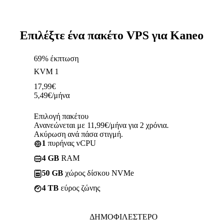
Επιλέξτε ένα πακέτο VPS για Kaneo
69% έκπτωση
KVM 1
17,99
€
5,49
€
/μήνα
Επιλογή πακέτου
Ανανεώνεται με 11,99€/μήνα για 2 χρόνια.
Ακύρωση ανά πάσα στιγμή.
1
πυρήνας vCPU
4 GB
RAM
50 GB
χώρος δίσκου NVMe
4 TB
εύρος ζώνης
ΔΗΜΟΦΙΛΈΣΤΕΡΟ