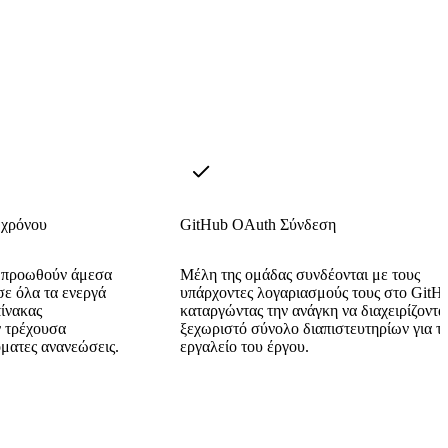
 χρόνου
GitHub OAuth Σύνδεση
t προωθούν άμεσα
Μέλη της ομάδας συνδέονται με τους
σε όλα τα ενεργά
υπάρχοντες λογαριασμούς τους στο GitH
πίνακας
καταργώντας την ανάγκη να διαχειρίζοντα
ν τρέχουσα
ξεχωριστό σύνολο διαπιστευτηρίων για τ
ματες ανανεώσεις.
εργαλείο του έργου.