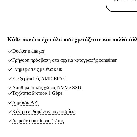
Κάθε πακέτο έχει
όλα όσα χρειάζεστε
και πολλά άλ
Docker manager
Γρήγορη πρόσβαση στα αρχεία καταγραφής container
Ενημερώσεις με ένα κλικ
Επεξεργαστές AMD EPYC
Αποθηκευτικός χώρος NVMe SSD
Ταχύτητα δικτύου 1 Gbps
Δημόσιο API
Κέντρα δεδομένων
παγκοσμίως
Δωρεάν domain για 1 έτος