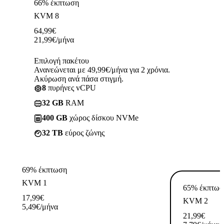
66% έκπτωση
KVM 8
64,99
€
21,99
€
/μήνα
Επιλογή πακέτου
Ανανεώνεται με 49,99€/μήνα για 2 χρόνια.
Ακύρωση ανά πάσα στιγμή.
8
πυρήνες vCPU
32 GB
RAM
400 GB
χώρος δίσκου NVMe
32 TB
εύρος ζώνης
69% έκπτωση
KVM 1
65% έκπτωσ
17,99
€
KVM 2
5,49
€
/μήνα
21,99
€