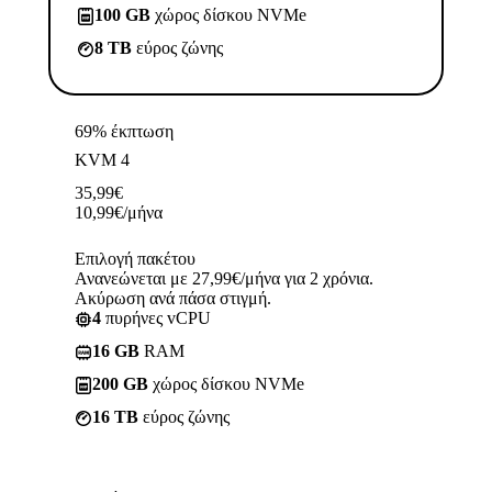
100 GB
χώρος δίσκου NVMe
8 TB
εύρος ζώνης
69% έκπτωση
KVM 4
35,99
€
10,99
€
/μήνα
Επιλογή πακέτου
Ανανεώνεται με 27,99€/μήνα για 2 χρόνια.
Ακύρωση ανά πάσα στιγμή.
4
πυρήνες vCPU
16 GB
RAM
200 GB
χώρος δίσκου NVMe
16 TB
εύρος ζώνης