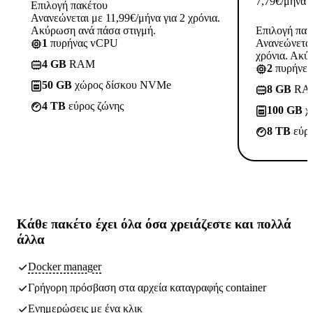
7,79
€
/μήνα
Επιλογή πακέτου
Ανανεώνεται με 11,99€/μήνα για 2 χρόνια.
Ακύρωση ανά πάσα στιγμή.
Επιλογή πακ
1
πυρήνας vCPU
Ανανεώνεται
χρόνια. Ακύ
4 GB
RAM
2
πυρήνε
50 GB
χώρος δίσκου NVMe
8 GB
RA
4 TB
εύρος ζώνης
100 GB
χ
8 TB
εύρο
Κάθε πακέτο έχει
όλα όσα χρειάζεστε
και πολλά
άλλα
Docker manager
Γρήγορη πρόσβαση στα αρχεία καταγραφής container
Ενημερώσεις με ένα κλικ