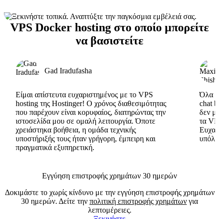
VPS Docker hosting στο οποίο μπορείτε
να βασιστείτε
Gad Iradufasha
Είμαι απίστευτα ευχαριστημένος με το VPS
Όλα εί
hosting της Hostinger! Ο χρόνος διαθεσιμότητας
chat 
που παρέχουν είναι κορυφαίος, διατηρώντας την
δεν μ
ιστοσελίδα μου σε ομαλή λειτουργία. Όποτε
τα VP
χρειάστηκα βοήθεια, η ομάδα τεχνικής
Ευχαρ
υποστήριξής τους ήταν γρήγορη, έμπειρη και
υπόλο
πραγματικά εξυπηρετική.
Εγγύηση επιστροφής χρημάτων 30 ημερών
Δοκιμάστε το χωρίς κίνδυνο με την εγγύηση επιστροφής χρημάτων
30 ημερών. Δείτε την
πολιτική επιστροφής χρημάτων
για
λεπτομέρειες.
Ξεκινήστε