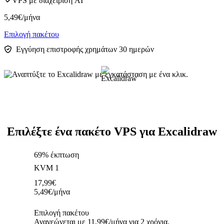
VPS με διαχείριση AI
5,49
€
/μήνα
Επιλογή πακέτου
Εγγύηση επιστροφής χρημάτων 30 ημερών
Επιλέξτε ένα πακέτο VPS για Excalidraw
69% έκπτωση
KVM 1
17,99
€
5,49
€
/μήνα
Επιλογή πακέτου
Ανανεώνεται με 11,99€/μήνα για 2 χρόνια.