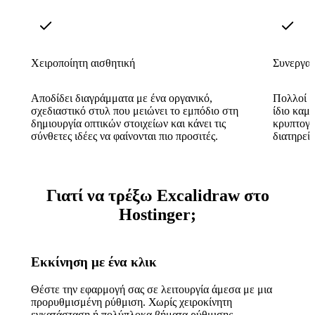
Χειροποίητη αισθητική
Συνεργασ
Αποδίδει διαγράμματα με ένα οργανικό,
Πολλοί χ
σχεδιαστικό στυλ που μειώνει το εμπόδιο στη
ίδιο καμ
δημιουργία οπτικών στοιχείων και κάνει τις
κρυπτογρ
σύνθετες ιδέες να φαίνονται πιο προσιτές.
διατηρεί 
Γιατί να τρέξω Excalidraw στο
Hostinger;
Εκκίνηση με ένα κλικ
Θέστε την εφαρμογή σας σε λειτουργία άμεσα με μια
προρυθμισμένη ρύθμιση. Χωρίς χειροκίνητη
εγκατάσταση ή πολύπλοκα βήματα ρύθμισης.