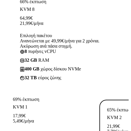
66% έκπτωση
KVM 8
64,99
€
21,99
€
/μήνα
Επιλογή πακέτου
Ανανεώνεται με 49,99€/μήνα για 2 χρόνια.
Ακύρωση ανά πάσα στιγμή.
8
πυρήνες vCPU
32 GB
RAM
400 GB
χώρος δίσκου NVMe
32 TB
εύρος ζώνης
69% έκπτωση
KVM 1
65% έκπτωσ
17,99
€
KVM 2
5,49
€
/μήνα
21,99
€