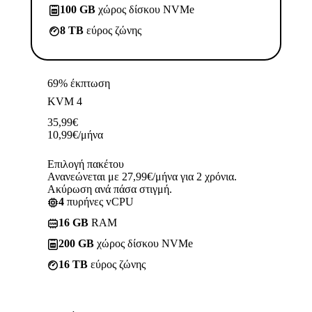
100 GB
χώρος δίσκου NVMe
8 TB
εύρος ζώνης
69% έκπτωση
KVM 4
35,99
€
10,99
€
/μήνα
Επιλογή πακέτου
Ανανεώνεται με 27,99€/μήνα για 2 χρόνια.
Ακύρωση ανά πάσα στιγμή.
4
πυρήνες vCPU
16 GB
RAM
200 GB
χώρος δίσκου NVMe
16 TB
εύρος ζώνης