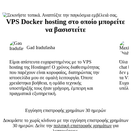
VPS Docker hosting στο οποίο μπορείτε
να βασιστείτε
Gad Iradufasha
Είμαι απίστευτα ευχαριστημένος με το VPS
Όλα εί
hosting της Hostinger! Ο χρόνος διαθεσιμότητας
chat 
που παρέχουν είναι κορυφαίος, διατηρώντας την
δεν μ
ιστοσελίδα μου σε ομαλή λειτουργία. Όποτε
τα VP
χρειάστηκα βοήθεια, η ομάδα τεχνικής
Ευχαρ
υποστήριξής τους ήταν γρήγορη, έμπειρη και
υπόλο
πραγματικά εξυπηρετική.
Εγγύηση επιστροφής χρημάτων 30 ημερών
Δοκιμάστε το χωρίς κίνδυνο με την εγγύηση επιστροφής χρημάτων
30 ημερών. Δείτε την
πολιτική επιστροφής χρημάτων
για
λεπτομέρειες.