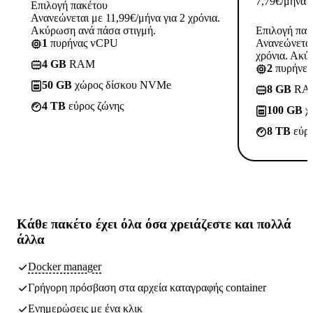
7,79
€
/μήνα
Επιλογή πακέτου
Ανανεώνεται με 11,99€/μήνα για 2 χρόνια.
Ακύρωση ανά πάσα στιγμή.
Επιλογή πακ
1
πυρήνας vCPU
Ανανεώνεται
χρόνια. Ακύ
4 GB
RAM
2
πυρήνε
50 GB
χώρος δίσκου NVMe
8 GB
RA
4 TB
εύρος ζώνης
100 GB
χ
8 TB
εύρο
Κάθε πακέτο έχει
όλα όσα χρειάζεστε
και πολλά
άλλα
Docker manager
Γρήγορη πρόσβαση στα αρχεία καταγραφής container
Ενημερώσεις με ένα κλικ