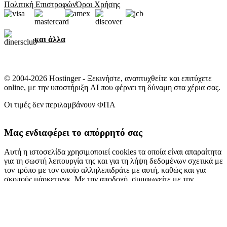
Πολιτική Επιστροφών
Όροι Χρήσης
και άλλα
© 2004-2026 Hostinger - Ξεκινήστε, αναπτυχθείτε και επιτύχετε
online, με την υποστήριξη AI που φέρνει τη δύναμη στα χέρια σας.
Οι τιμές δεν περιλαμβάνουν ΦΠΑ
Μας ενδιαφέρει το απόρρητό σας
Αυτή η ιστοσελίδα χρησιμοποιεί cookies τα οποία είναι απαραίτητα
για τη σωστή λειτουργία της και για τη λήψη δεδομένων σχετικά με
τον τρόπο με τον οποίο αλληλεπιδράτε με αυτή, καθώς και για
σκοπούς μάρκετινγκ. Με την αποδοχή, συμφωνείτε με την
αποθήκευση cookies στη συσκευή σας για σκοπούς διαφήμισης,
εξατομίκευση και αναλυτικά στοιχεία, όπως περιγράφεται στην
πολιτική cookies
.
Αποδοχή όλων
Απόρριψη όλων
Ρυθμίσεις cookies