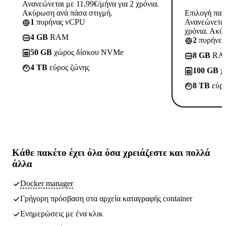
Ανανεώνεται με 11,99€/μήνα για 2 χρόνια.
Ακύρωση ανά πάσα στιγμή.
Επιλογή πακ
1
πυρήνας vCPU
Ανανεώνεται
χρόνια. Ακύ
4 GB
RAM
2
πυρήνε
50 GB
χώρος δίσκου NVMe
8 GB
RA
4 TB
εύρος ζώνης
100 GB
χ
8 TB
εύρο
Κάθε πακέτο έχει
όλα όσα χρειάζεστε
και πολλά
άλλα
Docker manager
Γρήγορη πρόσβαση στα αρχεία καταγραφής container
Ενημερώσεις με ένα κλικ