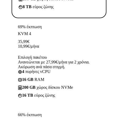
8 TB
εύρος ζώνης
69% έκπτωση
KVM 4
35,99
€
10,99
€
/μήνα
Επιλογή πακέτου
Ανανεώνεται με 27,99€/μήνα για 2 χρόνια.
Ακύρωση ανά πάσα στιγμή.
4
πυρήνες vCPU
16 GB
RAM
200 GB
χώρος δίσκου NVMe
16 TB
εύρος ζώνης
66% έκπτωση