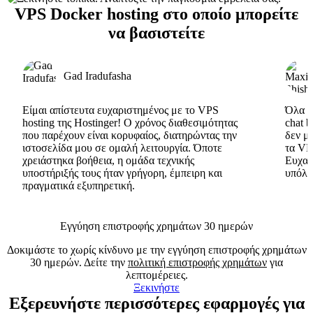
VPS Docker hosting στο οποίο μπορείτε
να βασιστείτε
Gad Iradufasha
Είμαι απίστευτα ευχαριστημένος με το VPS
Όλα εί
hosting της Hostinger! Ο χρόνος διαθεσιμότητας
chat 
που παρέχουν είναι κορυφαίος, διατηρώντας την
δεν μ
ιστοσελίδα μου σε ομαλή λειτουργία. Όποτε
τα VP
χρειάστηκα βοήθεια, η ομάδα τεχνικής
Ευχαρ
υποστήριξής τους ήταν γρήγορη, έμπειρη και
υπόλο
πραγματικά εξυπηρετική.
Εγγύηση επιστροφής χρημάτων 30 ημερών
Δοκιμάστε το χωρίς κίνδυνο με την εγγύηση επιστροφής χρημάτων
30 ημερών. Δείτε την
πολιτική επιστροφής χρημάτων
για
λεπτομέρειες.
Ξεκινήστε
Εξερευνήστε περισσότερες εφαρμογές για