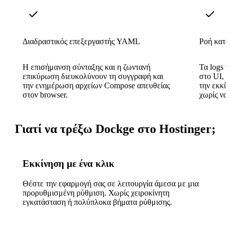
Διαδραστικός επεξεργαστής YAML
Ροή κατα
Η επισήμανση σύνταξης και η ζωντανή
Τα logs 
επικύρωση διευκολύνουν τη συγγραφή και
στο UI, 
την ενημέρωση αρχείων Compose απευθείας
την εκκί
στον browser.
χωρίς να 
Γιατί να τρέξω Dockge στο Hostinger;
Εκκίνηση με ένα κλικ
Θέστε την εφαρμογή σας σε λειτουργία άμεσα με μια
προρυθμισμένη ρύθμιση. Χωρίς χειροκίνητη
εγκατάσταση ή πολύπλοκα βήματα ρύθμισης.