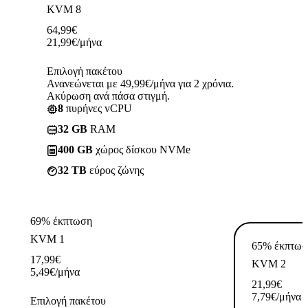
KVM 8
64,99
€
21,99
€
/μήνα
Επιλογή πακέτου
Ανανεώνεται με 49,99€/μήνα για 2 χρόνια.
Ακύρωση ανά πάσα στιγμή.
8
πυρήνες vCPU
32 GB
RAM
400 GB
χώρος δίσκου NVMe
32 TB
εύρος ζώνης
69% έκπτωση
KVM 1
65% έκπτωσ
17,99
€
KVM 2
5,49
€
/μήνα
21,99
€
7,79
€
/μήνα
Επιλογή πακέτου