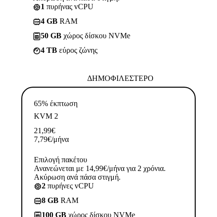
1
πυρήνας vCPU
4 GB
RAM
50 GB
χώρος δίσκου NVMe
4 TB
εύρος ζώνης
ΔΗΜΟΦΙΛΈΣΤΕΡΟ
65% έκπτωση
KVM 2
21,99
€
7,79
€
/μήνα
Επιλογή πακέτου
Ανανεώνεται με 14,99€/μήνα για 2 χρόνια.
Ακύρωση ανά πάσα στιγμή.
2
πυρήνες vCPU
8 GB
RAM
100 GB
χώρος δίσκου NVMe