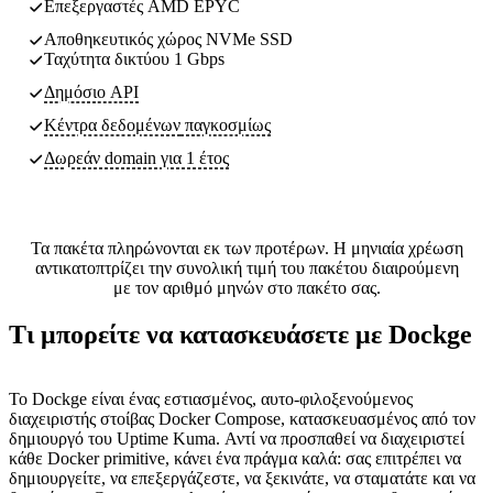
Επεξεργαστές AMD EPYC
Αποθηκευτικός χώρος NVMe SSD
Ταχύτητα δικτύου 1 Gbps
Δημόσιο API
Κέντρα δεδομένων
παγκοσμίως
Δωρεάν domain για 1 έτος
Τα πακέτα πληρώνονται εκ των προτέρων. Η μηνιαία χρέωση
αντικατοπτρίζει την συνολική τιμή του πακέτου διαιρούμενη
με τον αριθμό μηνών στο πακέτο σας.
Τι μπορείτε να κατασκευάσετε με Dockge
Το Dockge είναι ένας εστιασμένος, αυτο-φιλοξενούμενος
διαχειριστής στοίβας Docker Compose, κατασκευασμένος από τον
δημιουργό του Uptime Kuma. Αντί να προσπαθεί να διαχειριστεί
κάθε Docker primitive, κάνει ένα πράγμα καλά: σας επιτρέπει να
δημιουργείτε, να επεξεργάζεστε, να ξεκινάτε, να σταματάτε και να