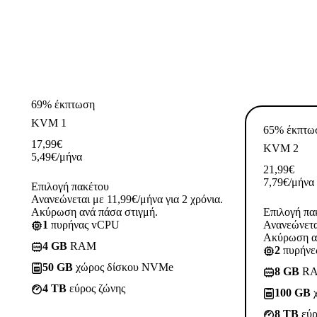
69% έκπτωση
KVM 1
65% έκπτω
17,99
€
KVM 2
5,49
€
/μήνα
21,99
€
7,79
€
/μήνα
Επιλογή πακέτου
Ανανεώνεται με 11,99€/μήνα για 2 χρόνια.
Ακύρωση ανά πάσα στιγμή.
Επιλογή πα
1
πυρήνας vCPU
Ανανεώνεται
Ακύρωση αν
4 GB
RAM
2
πυρήνε
50 GB
χώρος δίσκου NVMe
8 GB
R
4 TB
εύρος ζώνης
100 GB
χ
8 TB
εύρ