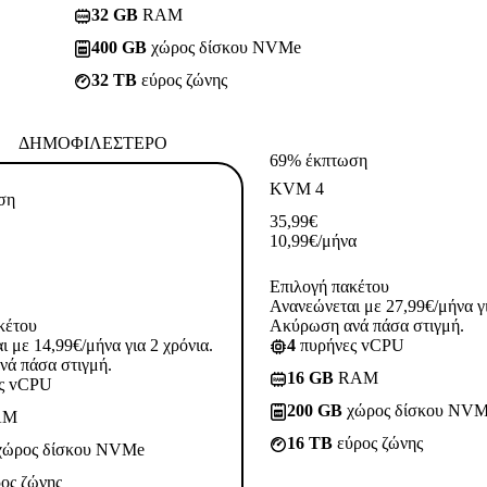
32 GB
RAM
400 GB
χώρος δίσκου NVMe
32 TB
εύρος ζώνης
ΔΗΜΟΦΙΛΈΣΤΕΡΟ
69% έκπτωση
KVM 4
ση
35,99
€
10,99
€
/μήνα
Επιλογή πακέτου
Ανανεώνεται με 27,99€/μήνα γι
κέτου
Ακύρωση ανά πάσα στιγμή.
 με 14,99€/μήνα για 2 χρόνια.
4
πυρήνες vCPU
ά πάσα στιγμή.
16 GB
RAM
ς vCPU
200 GB
χώρος δίσκου NV
AM
16 TB
εύρος ζώνης
ώρος δίσκου NVMe
ος ζώνης