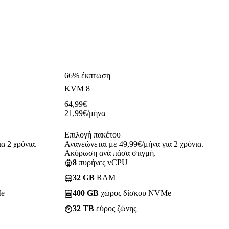
66% έκπτωση
KVM 8
64,99
€
21,99
€
/μήνα
Επιλογή πακέτου
α 2 χρόνια.
Ανανεώνεται με 49,99€/μήνα για 2 χρόνια.
Ακύρωση ανά πάσα στιγμή.
8
πυρήνες vCPU
32 GB
RAM
Me
400 GB
χώρος δίσκου NVMe
32 TB
εύρος ζώνης