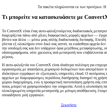
Τα πακέτα πληρώνονται εκ των προτέρων. Η μ
Τι μπορείτε να κατασκευάσετε με Convert
Το ConvertX είναι ένας αυτο-φιλοξενούμενος διαδικτυακός μετατρο
διαχειρίζεται πάνω από χίλιες διαφορετικές μορφές αρχείων — έγγρα
βίντεο και άλλα — μέσω μιας απλής διαδικτυακής διεπαφής. Επειδή
γίνεται εξ ολοκλήρου στον δικό σας server, τα ευαίσθητα αρχεία δε
την υποδομή σας και δεν υπάρχουν όρια μεγέθους μεταφόρτωσης, ο
υδατογραφήματα, ούτε χρεώσεις ανά μετατροπή που επιβάλλονται α
μέρους.
Η αυτο-φιλοξενία του ConvertX είναι ιδιαίτερα πολύτιμη για επιχειρ
οργανισμούς με απαιτήσεις χειρισμού δεδομένων που αποτρέπουν 
ιδιόκτητων εγγράφων σε εξωτερικές υπηρεσίες cloud. Ο αυτόματος
αρχείων με διαμορφώσιμες περιόδους διατήρησης διατηρεί τη χρήσ
χώρου διαχειρίσιμη, ενώ η προαιρετική πιστοποίηση χρήστη σάς επιτ
ποιος μπορεί να χρησιμοποιήσει την υπηρεσία. Αυτή η υλοποίηση πα
ολοκληρωμένη υπηρεσία μετατροπής με μόνιμη αποθήκευση, έτοιμη 
οποιαδήποτε ροή εργασιών.
Ξεκινήστε