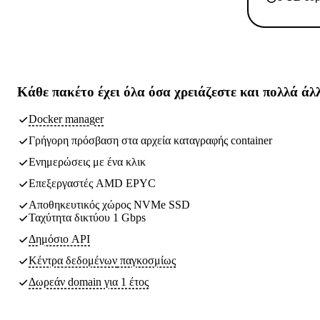
Κάθε πακέτο έχει
όλα όσα χρειάζεστε
και πολλά άλ
Docker manager
Γρήγορη πρόσβαση στα αρχεία καταγραφής container
Ενημερώσεις με ένα κλικ
Επεξεργαστές AMD EPYC
Αποθηκευτικός χώρος NVMe SSD
Ταχύτητα δικτύου 1 Gbps
Δημόσιο API
Κέντρα δεδομένων
παγκοσμίως
Δωρεάν domain για 1 έτος