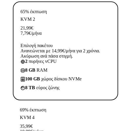
65% έκπτωση
KVM 2
21,99
€
7,79
€
/μήνα
Επιλογή πακέτου
Ανανεώνεται με 14,99€/μήνα για 2 χρόνια.
Ακύρωση ανά πάσα στιγμή.
2
πυρήνες vCPU
8 GB
RAM
100 GB
χώρος δίσκου NVMe
8 TB
εύρος ζώνης
69% έκπτωση
KVM 4
35,99
€