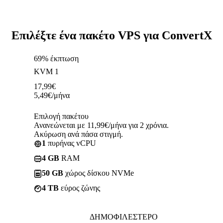
Επιλέξτε ένα πακέτο VPS για ConvertX
69% έκπτωση
KVM 1
17,99
€
5,49
€
/μήνα
Επιλογή πακέτου
Ανανεώνεται με 11,99€/μήνα για 2 χρόνια.
Ακύρωση ανά πάσα στιγμή.
1
πυρήνας vCPU
4 GB
RAM
50 GB
χώρος δίσκου NVMe
4 TB
εύρος ζώνης
ΔΗΜΟΦΙΛΈΣΤΕΡΟ