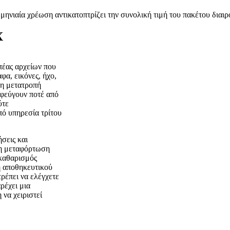
ηνιαία χρέωση αντικατοπτρίζει την συνολική τιμή του πακέτου διαι
X
πέας αρχείων που
φα, εικόνες, ήχο,
 η μετατροπή
ν φεύγουν ποτέ από
ύτε
πό υπηρεσία τρίτου
ήσεις και
τη μεταφόρτωση
 καθαρισμός
η αποθηκευτικού
ρέπει να ελέγχετε
ρέχει μια
να χειριστεί