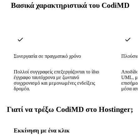
Βασικά χαρακτηριστικά του CodiMD
Συνεργασία σε πραγματικό χρόνο
Πλούσια
Πολλοί συγγραφείς επεξεργάζονται το ίδιο
Αποδίδον
έγγραφο ταυτόχρονα με ζωντανό
UML, μαθ
συγχρονισμό και μεμονωμένες ενδείξεις
επισήμαν
δρομέα.
μέσα απ
Γιατί να τρέξω CodiMD στο Hostinger;
Εκκίνηση με ένα κλικ