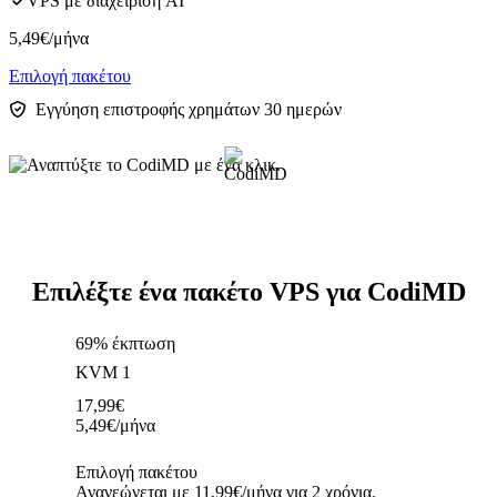
VPS με διαχείριση AI
5,49
€
/μήνα
Επιλογή πακέτου
Εγγύηση επιστροφής χρημάτων 30 ημερών
Επιλέξτε ένα πακέτο VPS για CodiMD
69% έκπτωση
KVM 1
17,99
€
5,49
€
/μήνα
Επιλογή πακέτου
Ανανεώνεται με 11,99€/μήνα για 2 χρόνια.