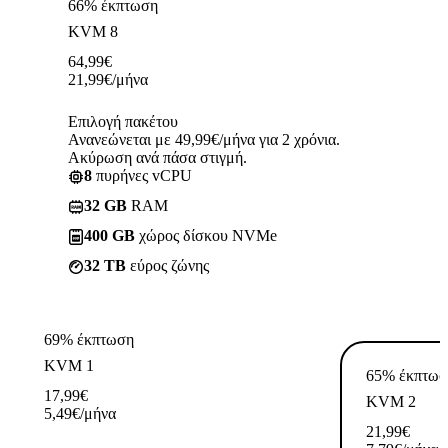
66% έκπτωση
KVM 8
64,99
€
21,99
€
/μήνα
Επιλογή πακέτου
Ανανεώνεται με 49,99€/μήνα για 2 χρόνια.
Ακύρωση ανά πάσα στιγμή.
8
πυρήνες vCPU
32 GB
RAM
400 GB
χώρος δίσκου NVMe
32 TB
εύρος ζώνης
69% έκπτωση
KVM 1
65% έκπτωσ
17,99
€
KVM 2
5,49
€
/μήνα
21,99
€