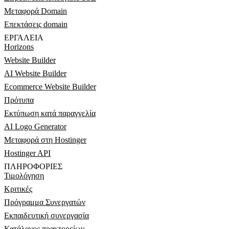
Μεταφορά Domain
Επεκτάσεις domain
ΕΡΓΑΛΕΊΑ
Horizons
Website Builder
AI Website Builder
Ecommerce Website Builder
Πρότυπα
Εκτύπωση κατά παραγγελία
AI Logo Generator
Μεταφορά στη Hostinger
Hostinger API
ΠΛΗΡΟΦΟΡΊΕΣ
Τιμολόγηση
Κριτικές
Πρόγραμμα Συνεργατών
Εκπαιδευτική συνεργασία
Κατάλογος πρακτορείων