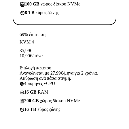
100 GB
χώρος δίσκου NVMe
8 TB
εύρος ζώνης
69% έκπτωση
KVM 4
35,99
€
10,99
€
/μήνα
Επιλογή πακέτου
Ανανεώνεται με 27,99€/μήνα για 2 χρόνια.
Ακύρωση ανά πάσα στιγμή.
4
πυρήνες vCPU
16 GB
RAM
200 GB
χώρος δίσκου NVMe
16 TB
εύρος ζώνης