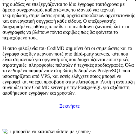
της ομάδας να επεξεργάζονται το ίδιο έγγραφο ταυτόχρονα με
άμεσο συγχρονισμό, καθιστώντας το ιδανικό για τεχνική
τεκμηρίωση, σημειώσεις sprint, αρχεία αποφάσεων αρχιτεκτονικής
και συνεργατική συγγραφή κάθε είδους. Ο επεξεργαστής
διαχωρισμένης οθόνης αποδίδει το markdown ζωντανά, ώστε οι
συγγραφείς να βλέπουν πάντα ακριβώς πώς θα φαίνεται το
περιεχόμενό τους.
Η αυτο-φιλοξενία του CodiMD σημαίνει ότι οι σημειώσεις και τα
έγγραφά σας δεν περνούν ποτέ από third-party servers, κάτι που
είναι σημαντικό για οργανισμούς που διαχειρίζονται εσωτερικές
στρατηγικές, πληροφορίες πελατών ή τεχνικές προδιαγραφές. Όλα
τα δεδομένα παραμένουν στη βάση δεδομένων PostgreSQL που
υποστηρίζεται από VPS, και εσείς ελέγχετε ποιος μπορεί να
εγγραφεί και να έχει πρόσβαση στην πλατφόρμα. Αυτή η ανάπτυξη
συνδυάζει τον CodiMD server με την PostgreSQL για αξιόπιστη
αποθήκευση εγγράφων και χρηστών.
Ξεκινήστε