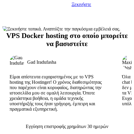
Ξεκινήστε
VPS Docker hosting στο οποίο μπορείτε
να βασιστείτε
Gad Iradufasha
Είμαι απίστευτα ευχαριστημένος με το VPS
Όλα εί
hosting της Hostinger! Ο χρόνος διαθεσιμότητας
chat 
που παρέχουν είναι κορυφαίος, διατηρώντας την
δεν μ
ιστοσελίδα μου σε ομαλή λειτουργία. Όποτε
τα VP
χρειάστηκα βοήθεια, η ομάδα τεχνικής
Ευχαρ
υποστήριξής τους ήταν γρήγορη, έμπειρη και
υπόλο
πραγματικά εξυπηρετική.
Εγγύηση επιστροφής χρημάτων 30 ημερών