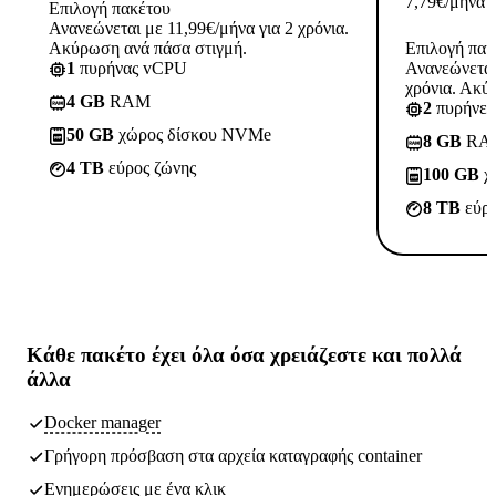
7,79
€
/μήνα
Επιλογή πακέτου
Ανανεώνεται με 11,99€/μήνα για 2 χρόνια.
Ακύρωση ανά πάσα στιγμή.
Επιλογή πακ
1
πυρήνας vCPU
Ανανεώνεται
χρόνια. Ακύ
4 GB
RAM
2
πυρήνε
50 GB
χώρος δίσκου NVMe
8 GB
RA
4 TB
εύρος ζώνης
100 GB
χ
8 TB
εύρο
Κάθε πακέτο έχει
όλα όσα χρειάζεστε
και πολλά
άλλα
Docker manager
Γρήγορη πρόσβαση στα αρχεία καταγραφής container
Ενημερώσεις με ένα κλικ