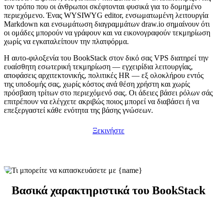
τον τρόπο που οι άνθρωποι σκέφτονται φυσικά για το δομημένο
περιεχόμενο. Ένας WYSIWYG editor, ενσωματωμένη λειτουργία
Markdown και ενσωμάτωση διαγραμμάτων draw.io σημαίνουν ότι
οι ομάδες μπορούν να γράφουν και να εικονογραφούν τεκμηρίωση
χωρίς να εγκαταλείπουν την πλατφόρμα.
Η αυτο-φιλοξενία του BookStack στον δικό σας VPS διατηρεί την
ευαίσθητη εσωτερική τεκμηρίωση — εγχειρίδια λειτουργίας,
αποφάσεις αρχιτεκτονικής, πολιτικές HR — εξ ολοκλήρου εντός
της υποδομής σας, χωρίς κόστος ανά θέση χρήστη και χωρίς
πρόσβαση τρίτων στο περιεχόμενό σας. Οι άδειες βάσει ρόλων σάς
επιτρέπουν να ελέγχετε ακριβώς ποιος μπορεί να διαβάσει ή να
επεξεργαστεί κάθε ενότητα της βάσης γνώσεων.
Ξεκινήστε
Βασικά χαρακτηριστικά του BookStack