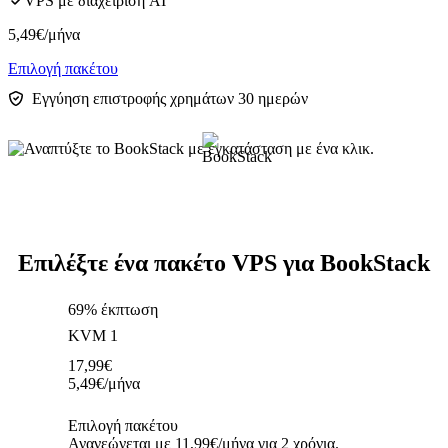
VPS με διαχείριση AI
5,49
€
/μήνα
Επιλογή πακέτου
Εγγύηση επιστροφής χρημάτων 30 ημερών
Επιλέξτε ένα πακέτο VPS για BookStack
69% έκπτωση
KVM 1
17,99
€
5,49
€
/μήνα
Επιλογή πακέτου
Ανανεώνεται με 11,99€/μήνα για 2 χρόνια.