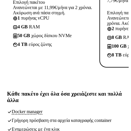
7,79
€
/μήνα
Επιλογή πακέτου
Ανανεώνεται με 11,99€/μήνα για 2 χρόνια.
Ακύρωση ανά πάσα στιγμή.
Επιλογή πακ
1
πυρήνας vCPU
Ανανεώνεται
χρόνια. Ακύ
4 GB
RAM
2
πυρήνε
50 GB
χώρος δίσκου NVMe
8 GB
RA
4 TB
εύρος ζώνης
100 GB
χ
8 TB
εύρο
Κάθε πακέτο έχει
όλα όσα χρειάζεστε
και πολλά
άλλα
Docker manager
Γρήγορη πρόσβαση στα αρχεία καταγραφής container
Ενημερώσεις με ένα κλικ