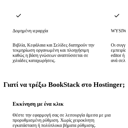
Δομημένη ιεραρχία
WYSIWYG
Βιβλία, Κεφάλαια και Σελίδες διατηρούν την
Οι συγγρ
τεκμηρίωση οργανωμένη και πλοηγήσιμη
εμπειρία
καθώς η βάση γνώσεων αναπτύσσεται σε
editor ή
χιλιάδες καταχωρήσεις.
ανά σελί
Γιατί να τρέξω BookStack στο Hostinger;
Εκκίνηση με ένα κλικ
Θέστε την εφαρμογή σας σε λειτουργία άμεσα με μια
προρυθμισμένη ρύθμιση. Χωρίς χειροκίνητη
εγκατάσταση ή πολύπλοκα βήματα ρύθμισης.