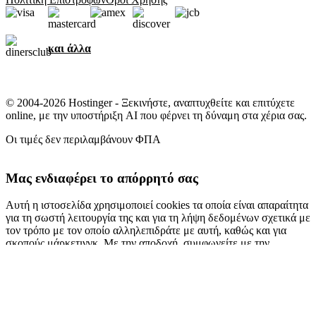
και άλλα
© 2004-2026 Hostinger - Ξεκινήστε, αναπτυχθείτε και επιτύχετε
online, με την υποστήριξη AI που φέρνει τη δύναμη στα χέρια σας.
Οι τιμές δεν περιλαμβάνουν ΦΠΑ
Μας ενδιαφέρει το απόρρητό σας
Αυτή η ιστοσελίδα χρησιμοποιεί cookies τα οποία είναι απαραίτητα
για τη σωστή λειτουργία της και για τη λήψη δεδομένων σχετικά με
τον τρόπο με τον οποίο αλληλεπιδράτε με αυτή, καθώς και για
σκοπούς μάρκετινγκ. Με την αποδοχή, συμφωνείτε με την
αποθήκευση cookies στη συσκευή σας για σκοπούς διαφήμισης,
εξατομίκευση και αναλυτικά στοιχεία, όπως περιγράφεται στην
πολιτική cookies
.
Αποδοχή όλων
Απόρριψη όλων
Ρυθμίσεις cookies