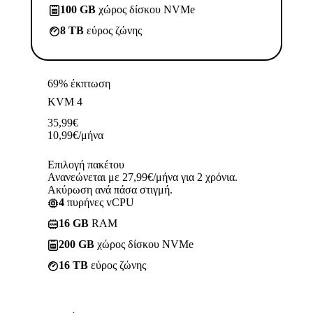
100 GB
χώρος δίσκου NVMe
8 TB
εύρος ζώνης
69% έκπτωση
KVM 4
35,99
€
10,99
€
/μήνα
Επιλογή πακέτου
Ανανεώνεται με 27,99€/μήνα για 2 χρόνια.
Ακύρωση ανά πάσα στιγμή.
4
πυρήνες vCPU
16 GB
RAM
200 GB
χώρος δίσκου NVMe
16 TB
εύρος ζώνης