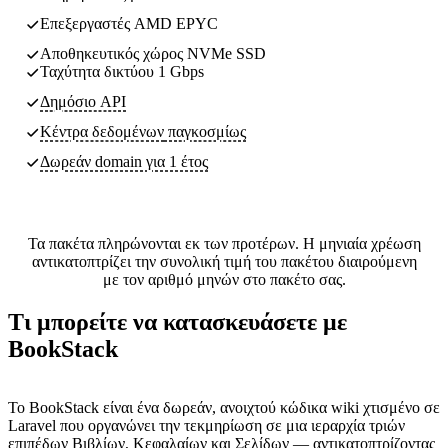
Επεξεργαστές AMD EPYC
Αποθηκευτικός χώρος NVMe SSD
Ταχύτητα δικτύου 1 Gbps
Δημόσιο API
Κέντρα δεδομένων
παγκοσμίως
Δωρεάν domain για 1 έτος
Τα πακέτα πληρώνονται εκ των προτέρων. Η μηνιαία χρέωση
αντικατοπτρίζει την συνολική τιμή του πακέτου διαιρούμενη
με τον αριθμό μηνών στο πακέτο σας.
Τι μπορείτε να κατασκευάσετε με
BookStack
Το BookStack είναι ένα δωρεάν, ανοιχτού κώδικα wiki χτισμένο σε
Laravel που οργανώνει την τεκμηρίωση σε μια ιεραρχία τριών
επιπέδων Βιβλίων, Κεφαλαίων και Σελίδων — αντικατοπτρίζοντας