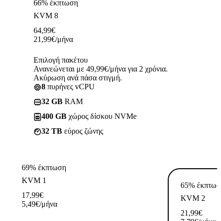
66% έκπτωση
KVM 8
64,99
€
21,99
€
/μήνα
Επιλογή πακέτου
Ανανεώνεται με 49,99€/μήνα για 2 χρόνια.
Ακύρωση ανά πάσα στιγμή.
8
πυρήνες vCPU
32 GB
RAM
400 GB
χώρος δίσκου NVMe
32 TB
εύρος ζώνης
69% έκπτωση
KVM 1
65% έκπτωσ
17,99
€
KVM 2
5,49
€
/μήνα
21,99
€