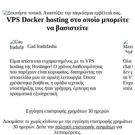
VPS Docker hosting στο οποίο μπορείτε
να βασιστείτε
Gad Iradufasha
Είμαι απίστευτα ευχαριστημένος με το VPS
Όλα εί
hosting της Hostinger! Ο χρόνος διαθεσιμότητας
chat 
που παρέχουν είναι κορυφαίος, διατηρώντας την
δεν μ
ιστοσελίδα μου σε ομαλή λειτουργία. Όποτε
τα VP
χρειάστηκα βοήθεια, η ομάδα τεχνικής
Ευχαρ
υποστήριξής τους ήταν γρήγορη, έμπειρη και
υπόλο
πραγματικά εξυπηρετική.
Εγγύηση επιστροφής χρημάτων 30 ημερών
Δοκιμάστε το χωρίς κίνδυνο με την εγγύηση επιστροφής χρημάτων
30 ημερών. Δείτε την
πολιτική επιστροφής χρημάτων
για
λεπτομέρειες.