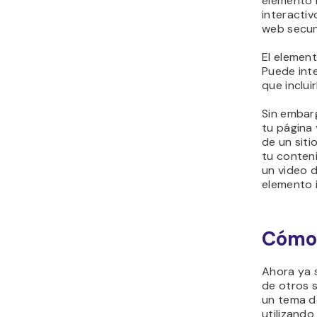
elemento 
interacti
web secund
El element
Puede inte
que inclui
Sin embar
tu página 
de un sit
tu conteni
un video d
elemento 
Cómo 
Ahora ya 
de otros s
un tema d
utilizando