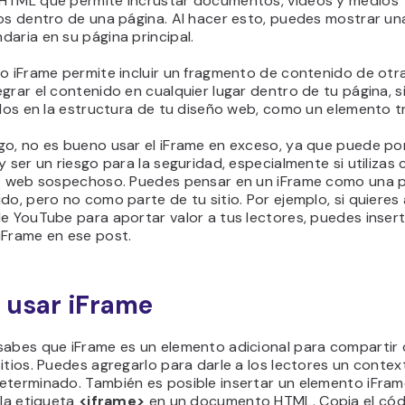
HTML que permite incrustar documentos, videos y medios
vos dentro de una página. Al hacer esto, puedes mostrar un
aria en su página principal.
o iFrame permite incluir un fragmento de contenido de otr
grar el contenido en cualquier lugar dentro de tu página, s
rlos en la estructura de tu diseño web, como un elemento tr
go, no es bueno usar el iFrame en exceso, ya que puede po
y ser un riesgo para la seguridad, especialmente si utilizas
io web sospechoso. Puedes pensar en un iFrame como una 
do, pero no como parte de tu sitio. Por ejemplo, si quieres
e YouTube para aportar valor a tus lectores, puedes inser
iFrame en ese post.
usar iFrame
sabes que iFrame es un elemento adicional para compartir
itios. Puedes agregarlo para darle a los lectores un conte
eterminado. También es posible insertar un elemento iFra
 la etiqueta
<iframe>
en un documento HTML. Copia el cód