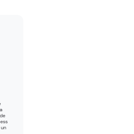
e
ra
 de
ress
 un