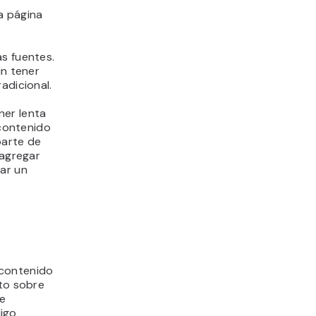
a página
as fuentes.
in tener
adicional.
ner lenta
 contenido
parte de
 agregar
tar un
 contenido
xto sobre
me
igo