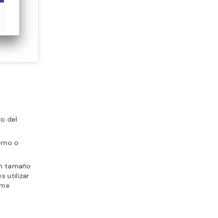
ro del
erno o
 un tamaño
 utilizar
ame