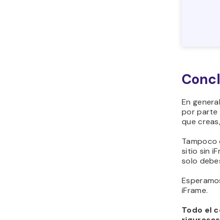
Concl
En genera
por parte 
que creas,
Tampoco d
sitio sin 
solo debes
Esperamos
iFrame.
Todo el c
riguroso