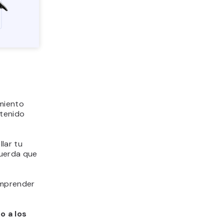
amiento
ntenido
lar tu
ecuerda que
omprender
o a los