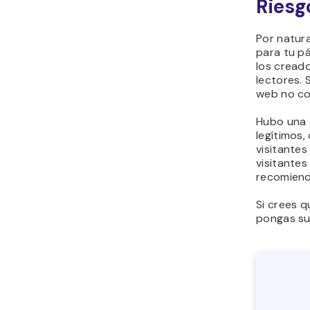
Riesg
Por natura
para tu pá
los creado
lectores. 
web no co
Hubo una 
legítimos,
visitantes
visitantes
recomienda
Si crees q
pongas su