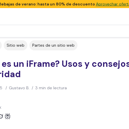
Rebajas de verano: hasta un 80% de descuento
Aprovechar ofert
Sitio web
Partes de un sitio web
es un iFrame? Usos y consejo
ridad
25
/
Gustavo B.
/
3 min de lectura
: