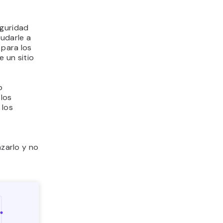
eguridad
yudarle a
 para los
 un sitio
b
 los
 los
azarlo y no