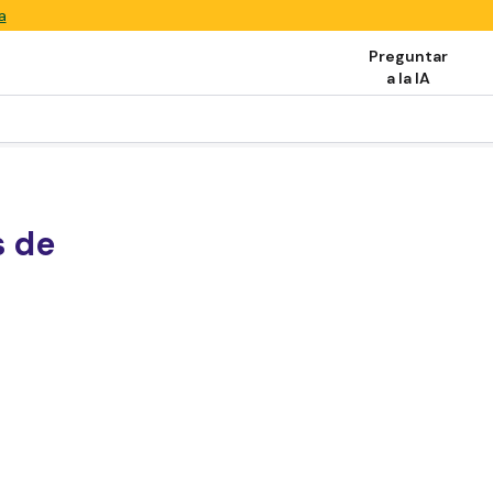
a
Preguntar
a la IA
s de