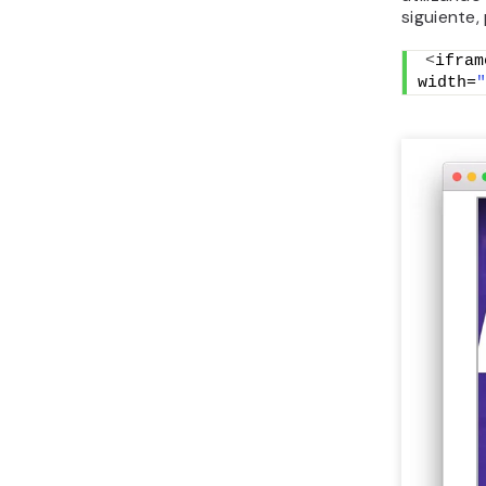
siguiente,
<
ifram
width=
"