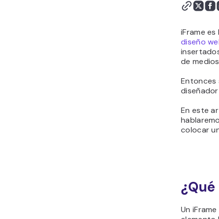
iFrame es 
diseño w
insertados
de medios
Entonces s
diseñador
En este ar
hablaremo
colocar u
¿Qué 
Un iFrame