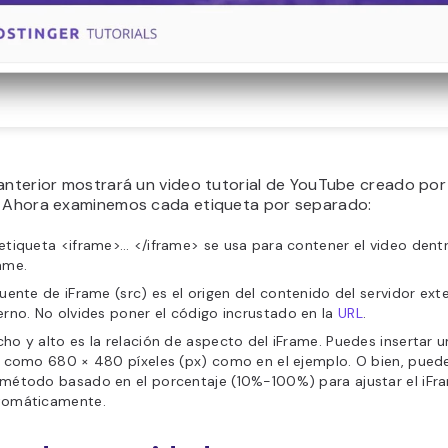
 anterior mostrará un video tutorial de YouTube creado por
. Ahora examinemos cada etiqueta por separado:
etiqueta <iframe>… </iframe> se usa para contener el video dent
ame.
fuente de iFrame (src) es el origen del contenido del servidor ext
erno. No olvides poner el código incrustado en la
URL
.
ho y alto es la relación de aspecto del iFrame. Puedes insertar
o como 680 × 480 píxeles (px) como en el ejemplo. O bien, puedes
método basado en el porcentaje (10%-100%) para ajustar el iFr
tomáticamente.