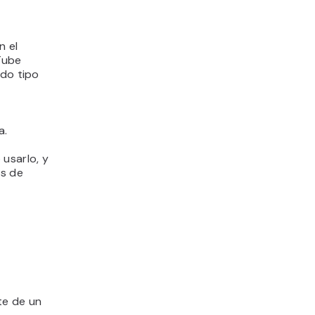
n el
Tube
odo tipo
a.
usarlo, y
es de
te de un