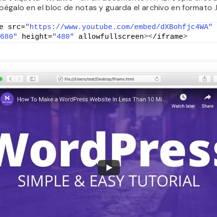
 pégalo en el bloc de notas y guarda el archivo en formato .
e src=
"https://www.youtube.com/embed/dXBohfjc4WA"
680"
 height=
"480"
 allowfullscreen
><
/iframe
>