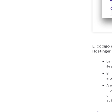
El código
Hostinger
La 
iFr
El 
int
Anc
fij
un 
au