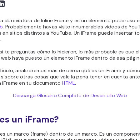
la abreviatura de Inline Frame y es un elemento poderoso e
eb
. Probablemente hayas visto innumerables videos de You
 en sitios distintos a YouTube. Un iFrame puede insertar t
.
i te preguntas cómo lo hicieron, lo más probable es que el
 web haya puesto un elemento iFrame dentro de esa págin
tículo, analizaremos más de cerca qué es un iFrame y cómo 
s sobre otras cosas que vale la pena tener en cuenta ant
n iFrame en tu documento
HTML
.
Descarga Glosario Completo de Desarrollo Web
es un iFrame?
 es un marco (frame) dentro de un marco. Es un componen