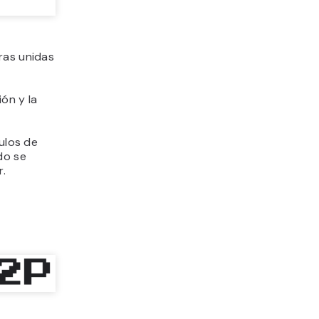
tras unidas
ión y la
tulos de
do se
r.