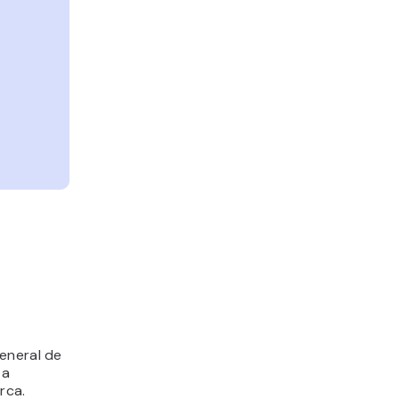
eneral de
 a
rca.