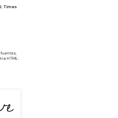
l
,
Times
 fuentes,
etra HTML: