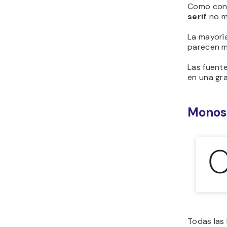
Como cont
serif
no m
La mayoría
parecen m
Las fuente
en una gr
Monos
Todas las 