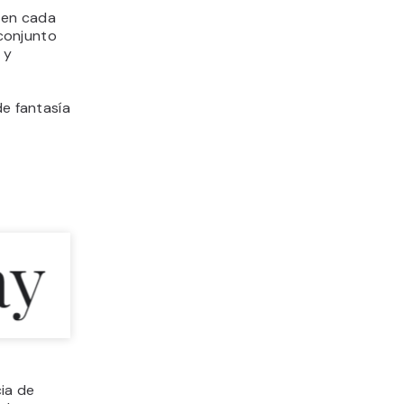
 en cada
 conjunto
 y
de fantasía
cia de