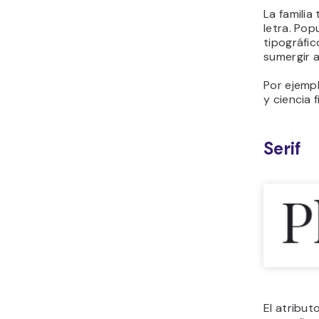
La familia
letra. Pop
tipográfi
sumergir a
Por ejempl
y ciencia 
Serif
El atribut