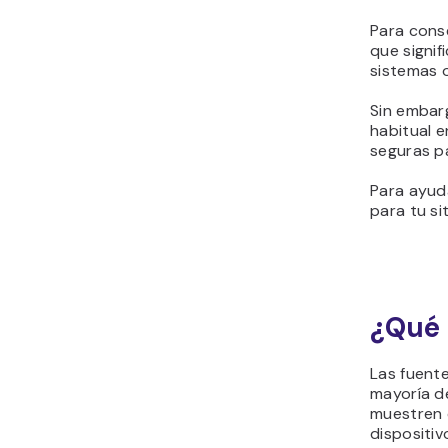
Para conse
que signif
sistemas 
Sin embarg
habitual 
seguras pa
Para ayud
para tu si
¿Qué 
Las fuente
mayoría de
muestren 
dispositi