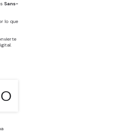
es
Sans-
or lo que
onvierte
gital.
ma