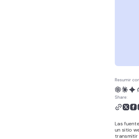
HTML en WordPress
Conclusión
Resumir con
Share:
Las fuent
un sitio 
transmitir