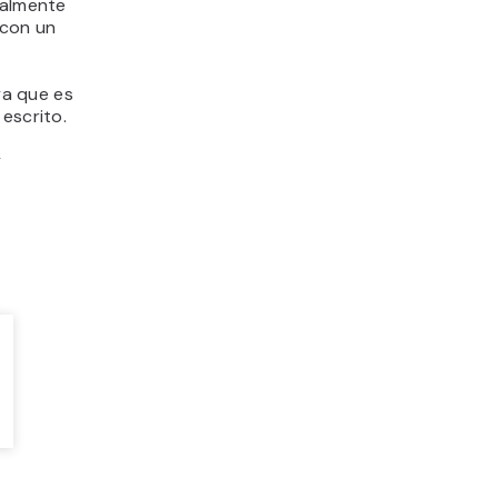
ialmente
 con un
ya que es
escrito.
y