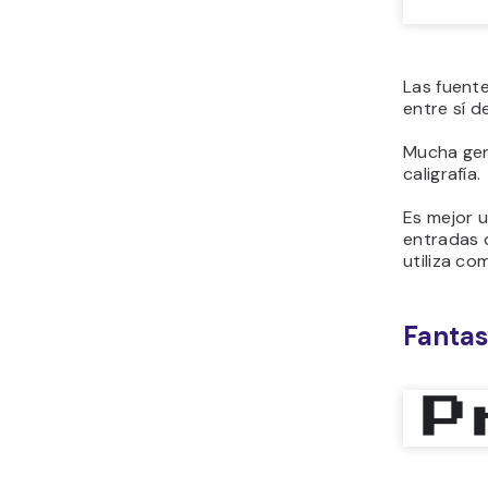
Las fuent
entre sí d
Mucha gent
caligrafía.
Es mejor u
entradas d
utiliza co
Fanta