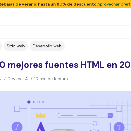
Rebajas de verano: hasta un 80% de descuento
Aprovechar ofert
Sitio web
Desarrollo web
20 mejores fuentes HTML en 2
6
/
Deyimar A.
/
10 min de lectura