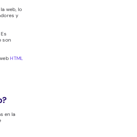
la web, lo
adores y
 Es
o son
s web
HTML
b?
s en la
e