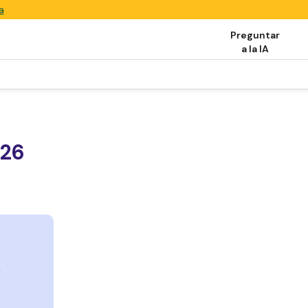
a
Preguntar
a la IA
026