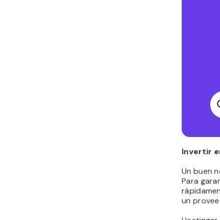
Invertir 
Un buen n
Para garan
rápidamen
un proveed