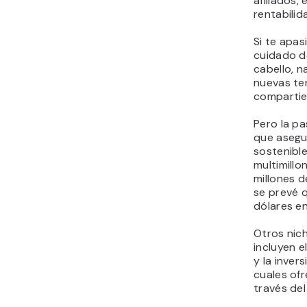
afiliados, 
rentabilid
Si te apas
cuidado de
cabello, n
nuevas te
comparti
Pero la pa
que asegu
sostenible
multimill
millones d
se prevé q
dólares e
Otros nich
incluyen e
y la invers
cuales ofr
través del