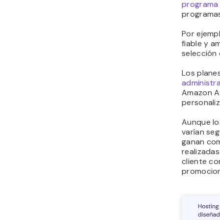
programa 
programas
Por ejemp
fiable y a
selección
Los plane
administr
Amazon Aff
personali
Aunque lo
varían seg
ganan com
realizadas
cliente co
promocion