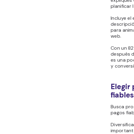
expliques
planificar
Incluye el 
descripció
para anima
web.
Con un 8
después d
es una po
y convers
Elegir
fiable
Busca pro
pagos fia
Diversific
important