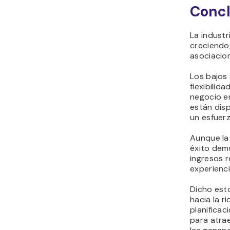
Concl
La industr
creciendo,
asociacio
Los bajos c
flexibilid
negocio e
están disp
un esfuer
Aunque la 
éxito demu
ingresos r
experienci
Dicho esto
hacia la r
planificac
para atrae