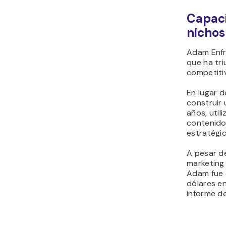
Capaci
nichos
Adam Enfr
que ha tri
competitiv
En lugar d
construir
años, util
contenido
estratégic
A pesar de
marketing 
Adam fue 
dólares en
informe de