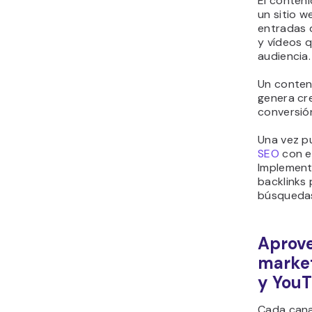
El conteni
un sitio w
entradas d
y vídeos q
audiencia.
Un conten
genera cre
conversió
Una vez p
SEO
con el
Implement
backlinks 
búsqueda
Aprove
market
y YouT
Cada cana