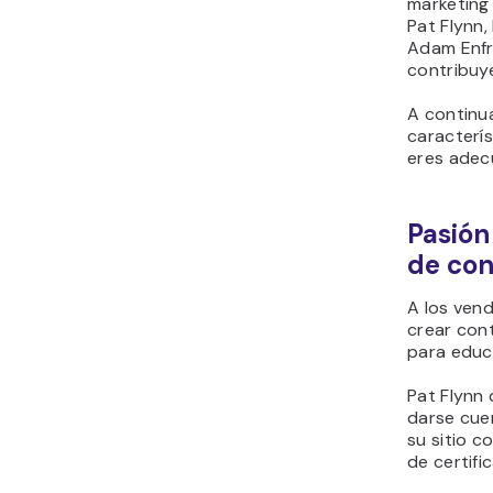
marketing 
Pat Flynn,
Adam Enfro
contribuye
A continu
caracterís
eres adecu
Pasión
de con
A los vend
crear con
para educ
Pat Flynn 
darse cue
su sitio 
de certifi