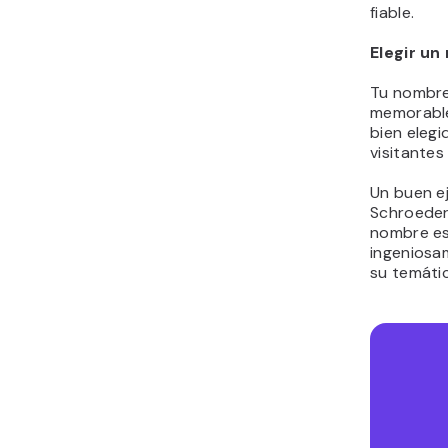
fiable.
Elegir u
Tu nombre
memorable
bien elegi
visitantes
Un buen ej
Schroeder
nombre es 
ingeniosa
su temátic