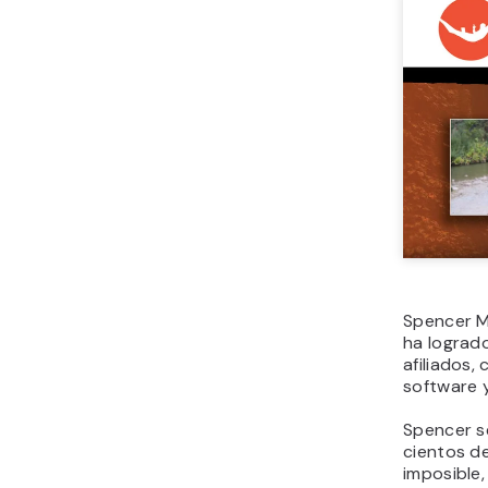
Spencer M
ha logrado
afiliados,
software y
Spencer s
cientos de
imposible,