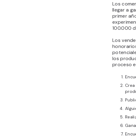
Los comer
llegar a g
primer año
experimen
100.000 d
Los vende
honorarios
potencial
los produ
proceso es
Encue
Crea
prod
Publi
Algui
Real
Gana
Encu