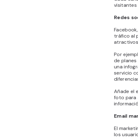
visitantes
Redes so
Facebook,
tráfico al
atractivos
Por ejempl
de planes
una infog
servicio c
diferencia
Añade el e
foto para
informació
Email ma
El market
los usuario