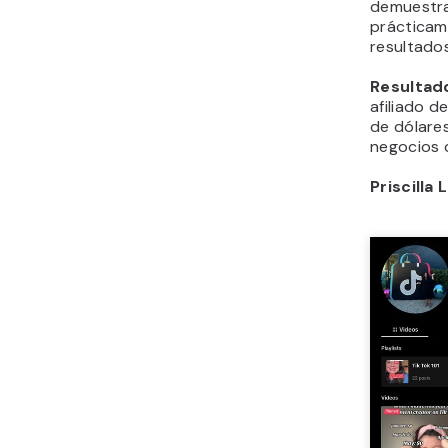
demuestra
prácticam
resultados
Resultad
afiliado d
de dólare
negocios d
Priscilla