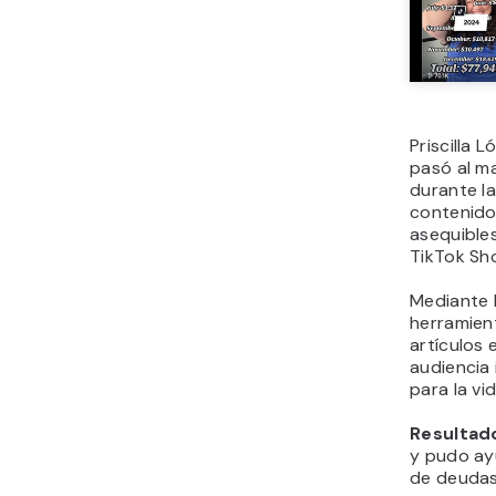
Priscilla 
pasó al ma
durante l
contenidos
asequibles
TikTok Sh
Mediante 
herramien
artículos 
audiencia
para la vi
Resultad
y pudo ayu
de deudas 