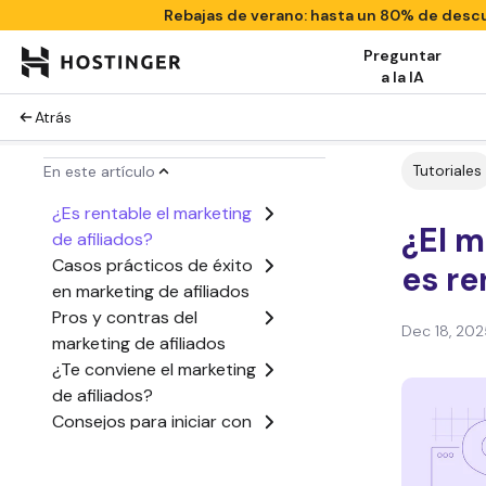
Rebajas de verano: hasta un 80% de des
Preguntar
a la IA
Atrás
Tutoriales
En este artículo
¿Es rentable el marketing
¿El m
de afiliados?
Casos prácticos de éxito
es re
en marketing de afiliados
Pros y contras del
Dec 18, 202
marketing de afiliados
¿Te conviene el marketing
de afiliados?
Consejos para iniciar con
éxito una web de
marketing de afiliados