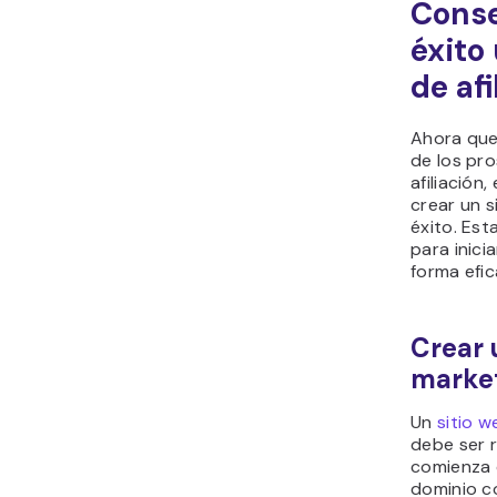
Conse
éxito
de afi
Ahora que
de los pro
afiliació
crear un s
éxito. Est
para inici
forma efic
Crear 
market
Un
sitio w
debe ser r
comienza 
dominio c