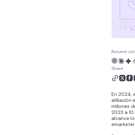
Conclusión
¿Es el marketing de
afiliados rentable? -
Preguntas frecuentes
Resumir con
Share:
En 2024, e
afiliación
millones d
2023 a 10.
alcance lo
emarketer