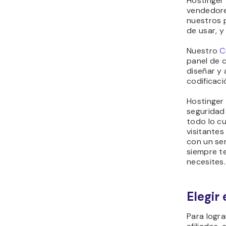
Hostinger
vendedores
nuestros p
de usar, y
Nuestro
C
panel de c
diseñar y 
codificaci
Hostinger 
seguridad 
todo lo cu
visitantes
con un ser
siempre t
necesites.
Elegir
Para logra