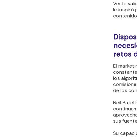
Ver lo val
le inspiró
contenidos
Dispos
necesi
retos 
El marketi
constante
los algori
comisione
de los co
Neil Pate
continuam
aprovechan
sus fuente
Su capacid