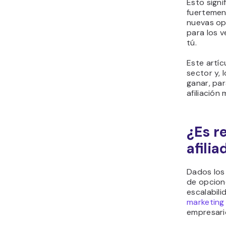
Esto signi
fuertemen
nuevas op
para los 
tú.
Este artíc
sector y,
ganar, par
afiliación
¿Es r
afilia
Dados los 
de opcione
escalabili
marketing 
empresario