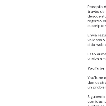
Recopila d
través de 
descuento
registro e
suscriptor
Envía reg
valiosos y
sitio web a
Esto aume
vuelva a t
YouTube
YouTube a
demuestra
un proble
Siguiendo 
comidas, 