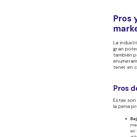
Pros 
marke
La industr
gran poten
también p
enumeramo
tener en 
Pros d
Estas son 
la pena pr
Ba
mar
en 
dif