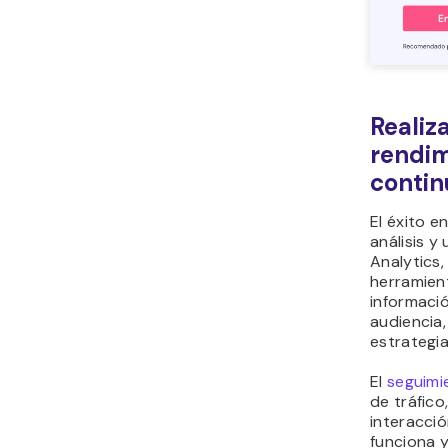
Realiz
rendim
contin
El éxito e
análisis y
Analytics,
herramien
informaci
audiencia,
estrategia
El
seguimi
de tráfico
interacci
funciona y