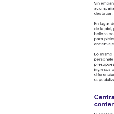
Sin embarg
acompañad
destacar,
En lugar 
de la piel
belleza ec
para piele
antienveje
Lo mismo s
personales
presupues
ingresos 
diferencia
especializ
Centra
conten