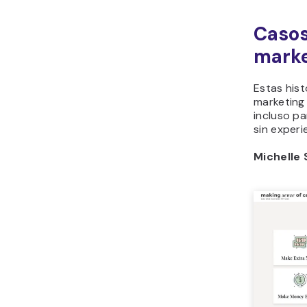
Casos
marke
Estas hist
marketing 
incluso p
sin experi
Michelle