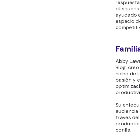
respuesta
búsqueda y
ayudado a
espacio de
competiti
Famili
Abby Laws
Blog, creó
nicho de l
pasión y 
optimizaci
productiv
Su enfoque
audiencia
través del
productos 
confía.