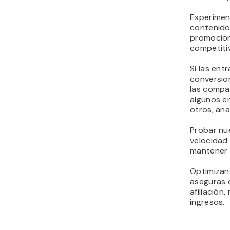
Experimen
contenido,
promocion
competiti
Si las ent
conversio
las compa
algunos en
otros, ana
Probar nue
velocidad
mantener y
Optimizan
aseguras e
afiliación
ingresos.