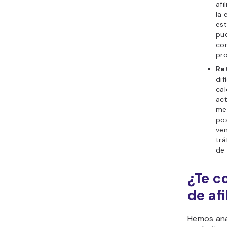
afi
la 
est
pue
con
pr
Re
dif
cal
act
me
pos
ven
trá
de
¿Te c
de afi
Hemos ana