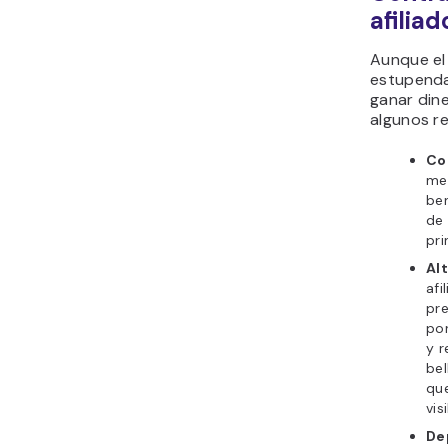
afiliad
Aunque el 
estupenda
ganar dine
algunos r
Co
me
ben
de 
pri
Al
afi
pre
por
y r
bel
qu
vis
De