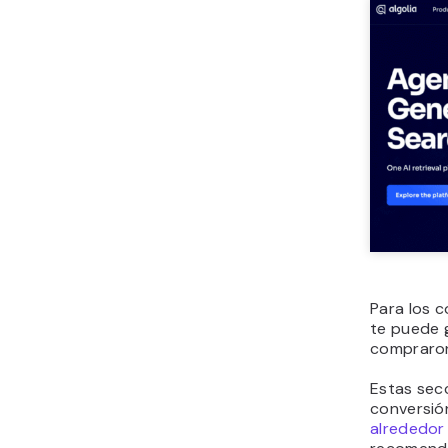
Para los 
te puede 
compraron
Estas sec
conversió
alrededor