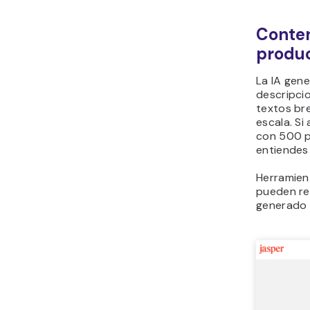
Conten
produ
La IA gen
descripci
textos br
escala. Si
con 500 p
entiendes
Herramient
pueden re
generado 