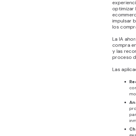
experienci
optimizar 
ecommerce
impulsar b
los compr
La IA ahor
compra en
y las rec
proceso d
Las aplic
Re
co
mo
Aná
pro
par
inm
Ch
ges