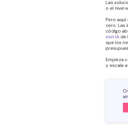
Las soluc
o el nive
Pero aquí 
cero. Las 
código ab
con IA
de 
que los n
presupues
Empieza c
y escala a 