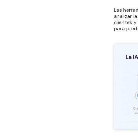
Las herra
analizar l
clientes y
para pred