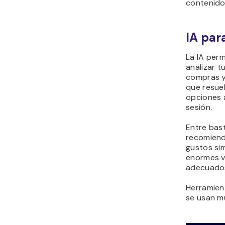
contenido
IA par
La IA per
analizar t
compras y 
que resuel
opciones 
sesión.
Entre bast
recomiend
gustos si
enormes v
adecuados
Herramien
se usan m