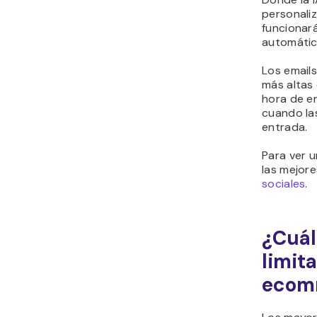
personali
funcionará
automátic
Los email
más altas 
hora de en
cuando la
entrada.
Para ver 
las mejor
sociales
.
¿Cuál
limit
ecom