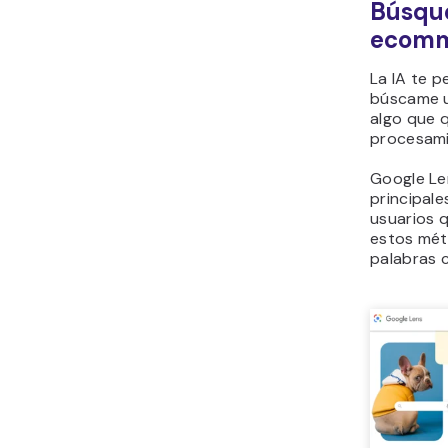
Búsque
ecomm
La IA te 
búscame u
algo que 
procesami
Google Le
principale
usuarios q
estos mét
palabras 