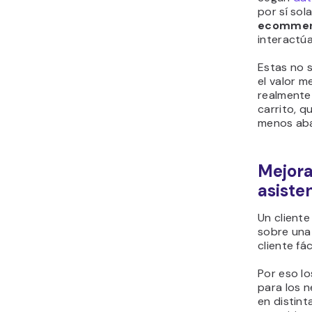
por sí so
ecomme
interactúa
Estas no s
el valor 
realmente 
carrito, q
menos ab
Mejora
asiste
Un client
sobre una
cliente fá
Por eso lo
para los 
en distint