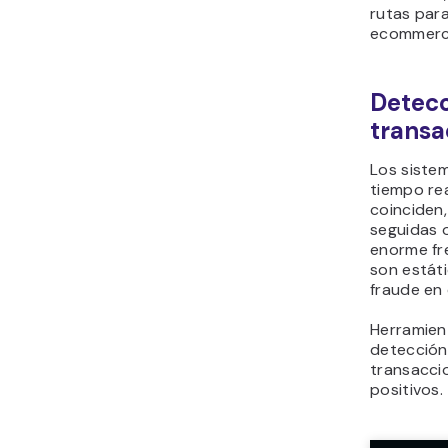
rutas par
ecommerc
Detecc
transa
Los siste
tiempo rea
coinciden
seguidas 
enorme fre
son estáti
fraude en
Herramien
detección 
transaccio
positivos.