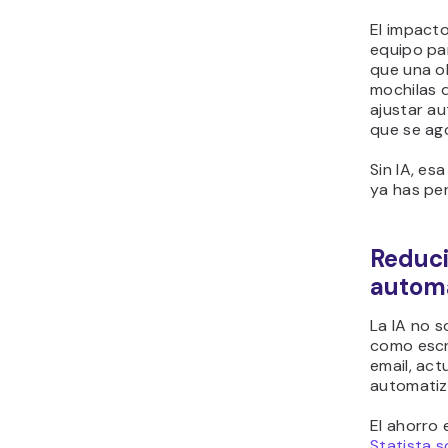
El impacto
equipo par
que una o
mochilas 
ajustar a
que se ago
Sin IA, e
ya has pe
Reduci
automa
La IA no s
como escr
email, act
automatiz
El ahorro
Statista s