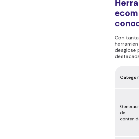
Herra
ecomm
conoc
Con tantas
herramien
desglose p
destacada
Categor
Generaci
de
contenid