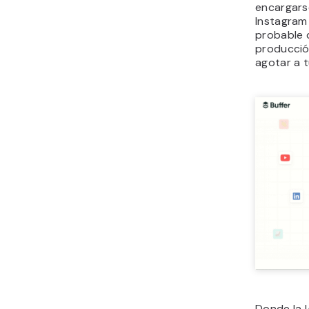
encargars
Instagram
probable q
producció
agotar a 
Donde la I