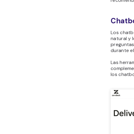
recomend
Chatbo
Los chatb
natural y
preguntas 
durante e
Las herram
complemen
los chatb