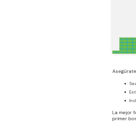
Asegúrate
Sea
Est
Inc
La mejor 
primer bor