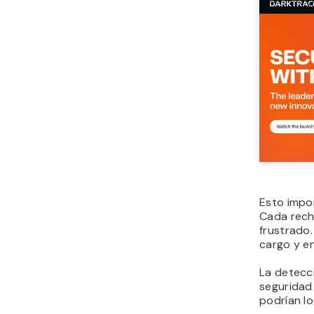
Esto impo
Cada rech
frustrado
cargo y e
La detecci
seguridad 
podrían lo