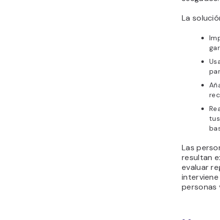
La solució
Im
gar
Usa
par
Añ
re
Re
tus
bas
Las perso
resultan 
evaluar r
interviene
personas 