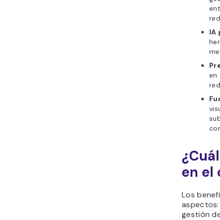
ent
red
IA
her
met
Pr
en 
red
Fu
vis
sub
con
¿Cuál
en el
Los benef
aspectos:
gestión de