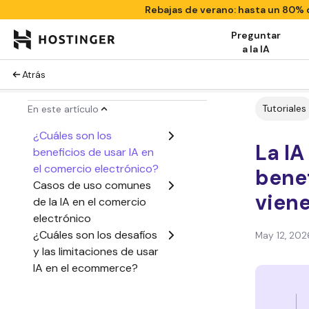
Rebajas de verano: hasta un 80%
Preguntar
a la IA
Atrás
Tutoriales
En este artículo
¿Cuáles son los
La IA
beneficios de usar IA en
el comercio electrónico?
benef
Casos de uso comunes
vien
de la IA en el comercio
electrónico
¿Cuáles son los desafíos
May 12, 202
y las limitaciones de usar
IA en el ecommerce?
Herramientas de IA y
plataformas de