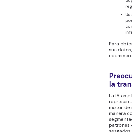
dup
reg
Us
pos
con
inf
Para obte
sus datos,
ecommerc
Preocu
la tra
La IA ampl
representa
motor de 
manera co
segmentac
patrones 
sesgados.