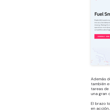
Además de
también es
tareas de 
una gran 
El brazo l
en acción,