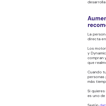
desarrolla
Aument
recome
La persona
directa e
Los motor
y Dynamic 
compran y
que realme
Cuando tu
personas 
más tiemp
Si quieres
es uno de
Según
dat