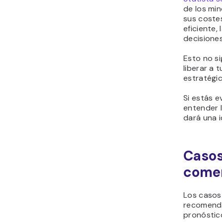
de los mi
sus coste
eficiente,
decisione
Esto no si
liberar a 
estratégic
Si estás e
entender 
dará una i
Casos
comer
Los casos
recomenda
pronóstic