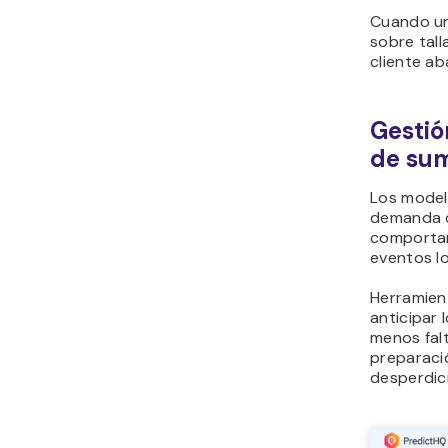
Cuando un
sobre tall
cliente a
Gestió
de sum
Los model
demanda d
comportam
eventos l
Herramien
anticipar 
menos fal
preparaci
desperdic