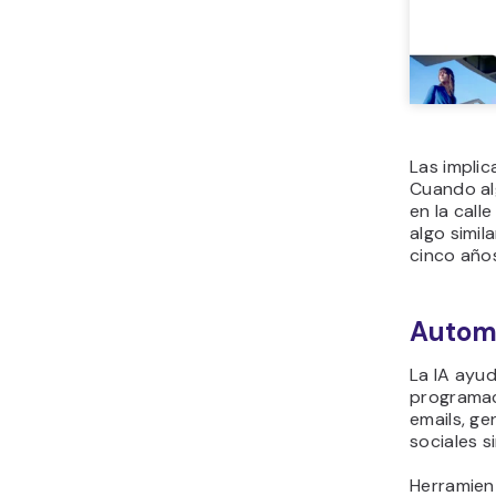
Las impli
Cuando al
en la call
algo simil
cinco año
Automa
La IA ayu
programac
emails, ge
sociales s
Herramien