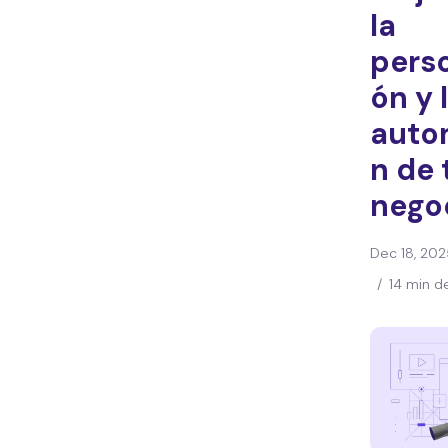
marketing adecuadas
la
Conclusión
perso
Preguntas frecuentes
sobre las herramientas
ón y 
de inteligencia artificial
auto
en el marketing
n de 
nego
Dec 18, 202
/
14 min d