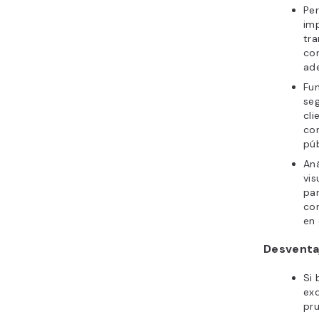
Per
imp
tra
cor
ad
Fu
se
cli
co
púb
Aná
vis
par
co
en
Desventa
Si 
exc
pru