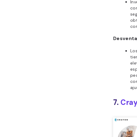
Inv
co
se
ob
co
Desventa
Lo
tie
ele
es
pe
co
aju
7.
Cra