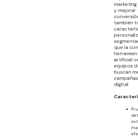
marketing 
y mejorar
conversió
también t
caracterí
personali
segmentaci
que la con
herramient
artificial 
equipos d
buscan me
campañas 
digital.
Caracterí
Pru
det
est
mar
efe