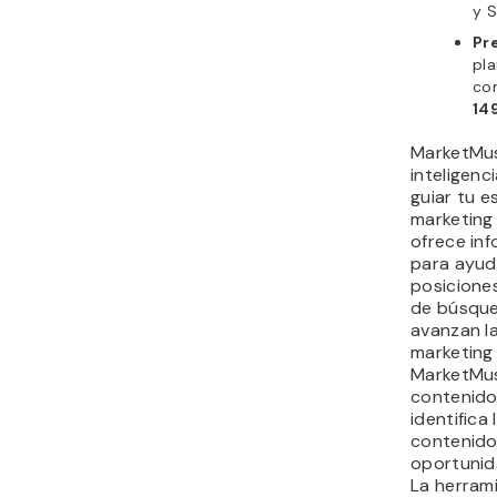
y 
Pr
pl
co
14
MarketMus
inteligenci
guiar tu e
marketing
ofrece inf
para ayud
posicione
de búsque
avanzan l
marketing
MarketMus
contenido
identifica
contenido
oportunid
La herram