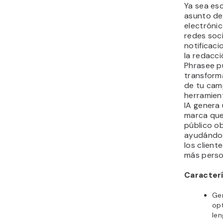
Ya sea esc
asunto de
electrónic
redes soci
notificac
la redacci
Phrasee p
transform
de tu cam
herramien
IA genera 
marca que
público ob
ayudándot
los client
más perso
Caracterí
Ge
op
len