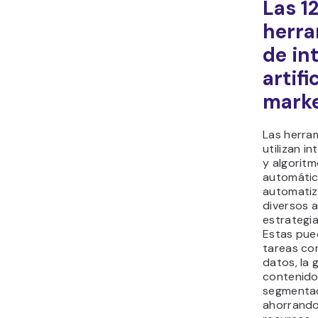
Las 1
herra
de in
artifi
marke
Las herra
utilizan int
y algorit
automátic
automatiz
diversos 
estrategia
Estas pued
tareas com
datos, la 
contenido,
segmentac
ahorrando