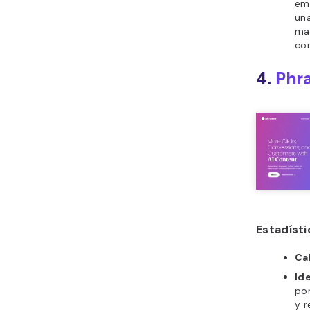
em
un
ma
co
4.
Phr
Estadísti
Cal
Ide
por
y r