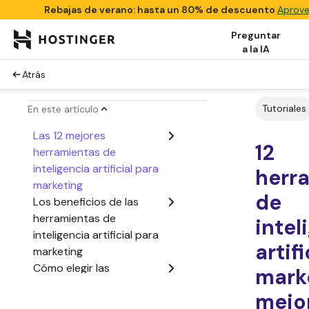
Rebajas de verano: hasta un 80% de descuento
Aprove
Preguntar
a la IA
Atrás
Tutoriales
En este artículo
Las 12 mejores
12
herramientas de
inteligencia artificial para
herr
marketing
de
Los beneficios de las
herramientas de
intel
inteligencia artificial para
artif
marketing
Cómo elegir las
mark
herramientas de
mejor
inteligencia artificial para