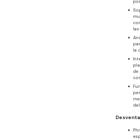
por
So
mul
cor
las
Aná
par
la
Int
pl
de
cor
Fu
per
me
del
Desventa
Ph
es