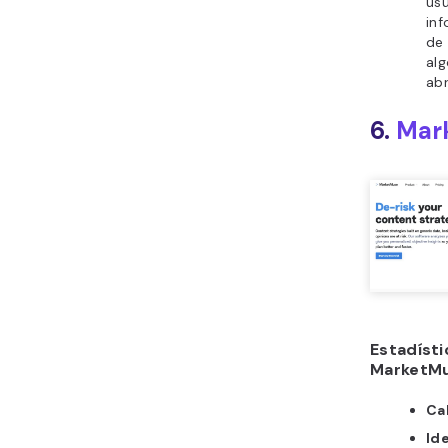
usu
inf
de 
al
ab
6.
Mar
Estadísti
MarketMu
Cal
Ide