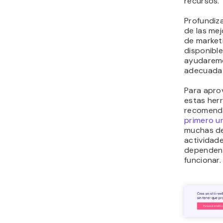
recursos.
Profundiz
de las me
de market
disponible
ayudaremos
adecuada 
Para apro
estas her
recomen
primero un
muchas de
actividad
dependen
funcionar.