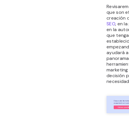
Revisarem
que son ef
creación 
SEO
, en l
en la auto
que tenga
establecid
empezando
ayudará a
panorama 
herramien
marketing 
decisión p
necesidad