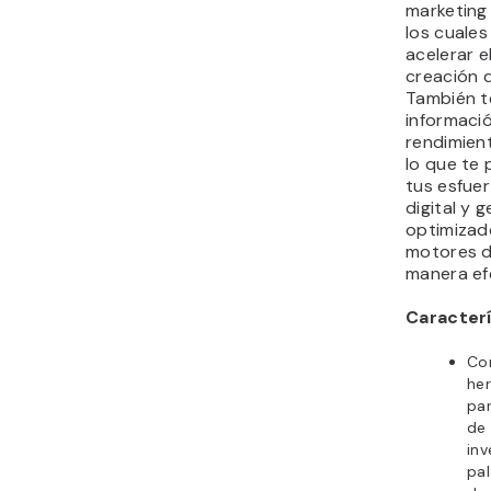
marketing
los cuales
acelerar 
creación 
También t
informació
rendimien
lo que te 
tus esfue
digital y 
optimizad
motores 
manera ef
Caracterí
Co
he
par
de 
inv
pal