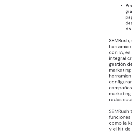
Pr
gra
pa
de
dó
SEMRush, 
herramien
con IA, es
integral c
gestión d
marketing 
herramien
configurar
campañas
marketing
redes soci
SEMRush t
funciones 
como la K
y el kit d