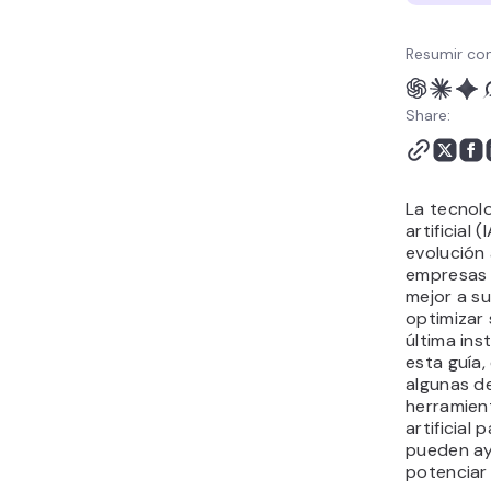
Resumir con
Share:
La tecnolo
artificial 
evolución 
empresas
mejor a su
optimizar 
última ins
esta guía
algunas d
herramient
artificial
pueden ay
potenciar 