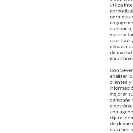
utiliza inte
aprendiza
para estud
engageme
audiencia,
mejorar la
apertura y
eficacia 
de market
electrónic
Con Seven
analizar l
clientes y
informació
mejorar t
campaña 
electrónic
una agenc
digital c
de desarro
esta herr