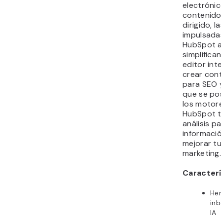
electróni
contenido
dirigido, 
impulsada
HubSpot a
simplifica
editor int
crear con
para SEO 
que se po
los motor
HubSpot t
análisis p
informació
mejorar t
marketing
Caracterí
He
in
IA