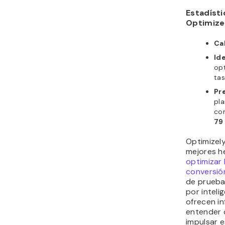
Estadísti
Optimize
Cal
Ide
opt
tas
Pr
pl
co
79
Optimizely
mejores h
optimizar 
conversió
de prueba
por intelig
ofrecen in
entender 
impulsar e