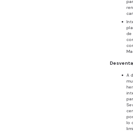
par
ren
ca
Int
pl
de
cor
co
Ma
Desventa
A d
mu
he
int
par
Se
cen
por
lo 
lim