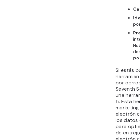
Cal
Ide
por
Pr
int
Hu
de
po
Si estás 
herramien
por correo
Seventh S
una herra
ti. Esta h
marketing
electrónic
los datos 
para opti
de entreg
electróni