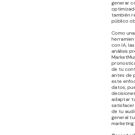
generar c
optimizad
también r
público ob
Como una 
herramien
con IA, l
análisis p
MarketMus
pronostic
de tu con
antes de p
este enfo
datos, pu
decisione
adaptar t
satisfacer
de tu audi
general t
marketing 