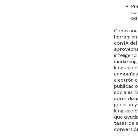
Pr
co
50
Como una 
herramien
con IA de
aprovecha
inteligenci
marketing 
lenguaje d
campañas
electrónic
publicacio
sociales. 
aprendiza
generan y
lenguaje d
que ayuda
tasas de 
conversió