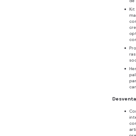
de 
Kit
ma
con
cre
op
co
Pr
ras
soc
He
pal
par
cam
Desventa
Co
int
con
art
pr