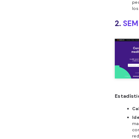
pe
lo
2.
SEM
Estadíst
Cal
Ide
ma
con
red