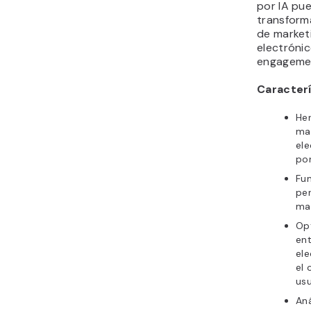
por IA pu
transform
de market
electrónic
engagemen
Caracterí
He
mar
ele
por
Fu
per
mar
Opt
en
el
el
usu
Aná