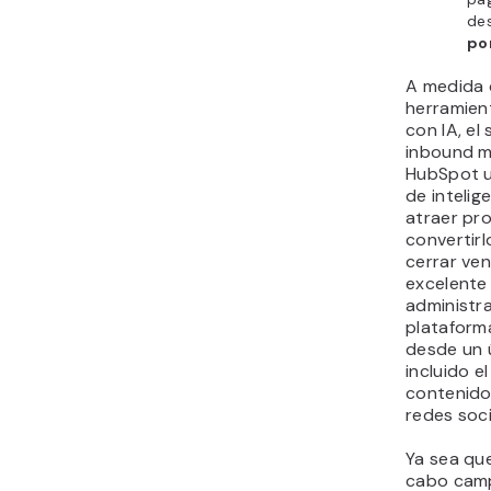
de
po
A medida 
herramien
con IA, el
inbound m
HubSpot ut
de intelige
atraer pr
convertirl
cerrar ven
excelente
administra
plataform
desde un 
incluido e
contenidos
redes soci
Ya sea que
cabo cam