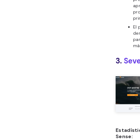
apr
pro
pri
El 
de
pa
má
3.
Sev
Estadíst
Sense: