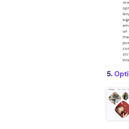
ori
opt
len
sig
em
un
ma
pu
co
otr
int
5.
Opti