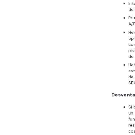
In
de
Pr
A/
He
op
co
mej
de 
He
est
de
SE
Desventa
Si 
un 
fu
re
cos