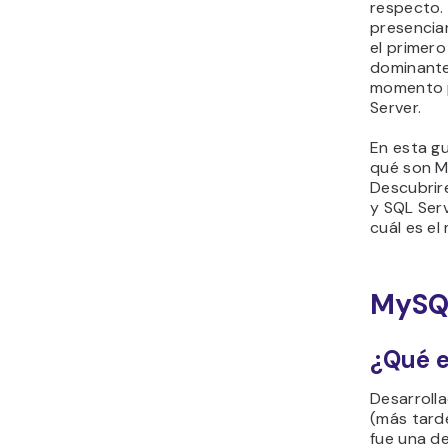
respecto.
presencia
el primero
dominante
momento 
Server.
En esta g
qué son M
Descubrir
y SQL Serv
cuál es el
MySQL
¿Qué 
Desarroll
(más tard
fue una d