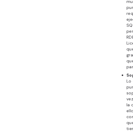
mu
pu
req
eje
SQL
per
RDB
Lic
qu
gra
que
pa
So
Lo 
pun
sop
vez
la 
ell
co
que
tie