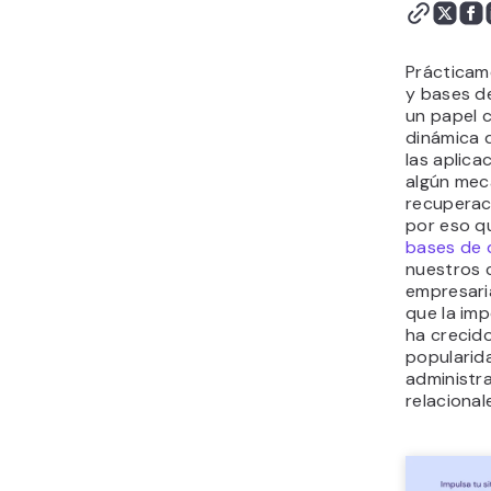
Prácticam
y bases 
un papel c
dinámica d
las aplica
algún mec
recuperac
por eso q
bases de 
nuestros 
empresari
que la im
ha crecido
popularid
administr
relacional