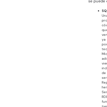
se puede 
SQ
Una
pro
cód
que
ven
ya
po
te
Mi
adi
vie
inc
de
ser
Rep
he
Ser
RD
fun
tie