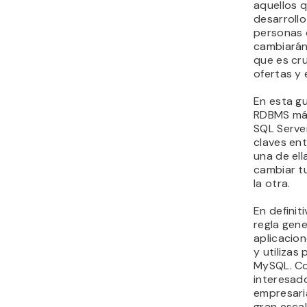
aquellos 
desarroll
personas q
cambiarán 
que es cru
ofertas y 
En esta gu
RDBMS más
SQL Server
claves ent
una de ell
cambiar tu
la otra.
En definit
regla gene
aplicacio
y utiliza
MySQL. Co
interesado
empresaria
gran escal