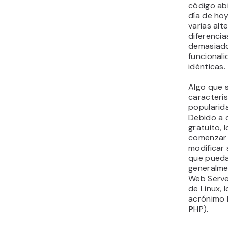
código abi
día de hoy
varias alt
diferencia
demasiado 
funcionali
idénticas.
Algo que 
caracterí
popularida
Debido a 
gratuito, 
comenzar 
modificar 
que pueda
generalme
Web Serve
de Linux, 
acrónimo 
P
HP).