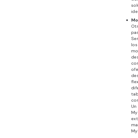
sol
ide
Mo
Otr
pa
Ser
los
mo
des
con
ofe
de
fle
dif
tab
con
Un
My
ext
man
My