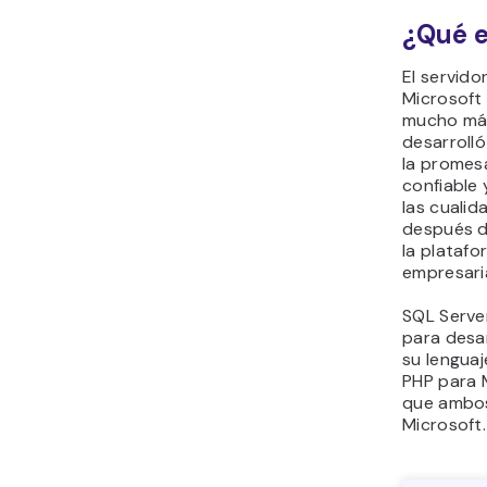
¿Qué e
El servid
Microsoft 
mucho más
desarrolló
la promes
confiable 
las cualid
después d
la plataf
empresaria
SQL Serve
para desa
su lenguaj
PHP para 
que ambos
Microsoft.