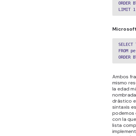
ORDER B
LIMIT 1
Microsof
SELECT 
FROM pe
ORDER B
Ambos fra
mismo res
la edad m
nombrada 
drástico e
sintaxis e
podemos d
con la que
lista com
implement