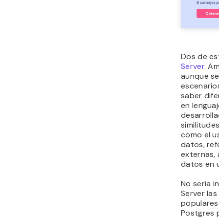
Dos de es
Server
. Am
aunque se 
escenario
saber dife
en lengua
desarroll
similitude
como el u
datos, ref
externas, 
datos en u
No sería 
Server la
populares
Postgres p