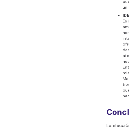
pu
un
ID
Es 
am
her
int
ofr
des
ate
ne
Ent
mi
Ma
tie
pue
nad
Concl
La elecci