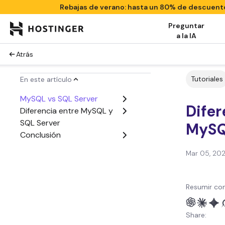
Rebajas de verano: hasta un 80% de descuen
Preguntar
a la IA
Atrás
Tutoriales
En este artículo
MySQL vs SQL Server
Difer
Diferencia entre MySQL y
SQL Server
MySQ
Conclusión
Mar 05, 20
Resumir con
Share: