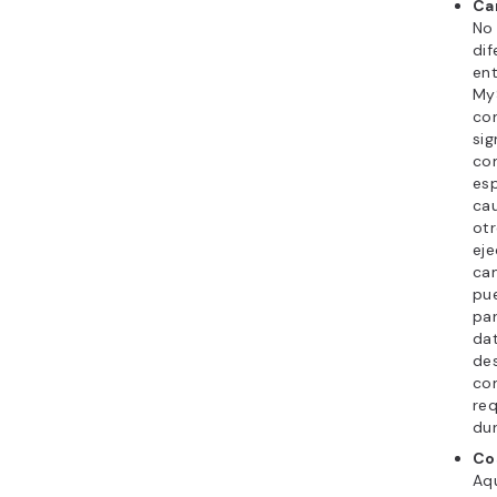
Ca
No
dif
en
My
con
sig
com
es
cau
otr
eje
cam
pue
par
dat
des
co
req
dur
Co
Aqu