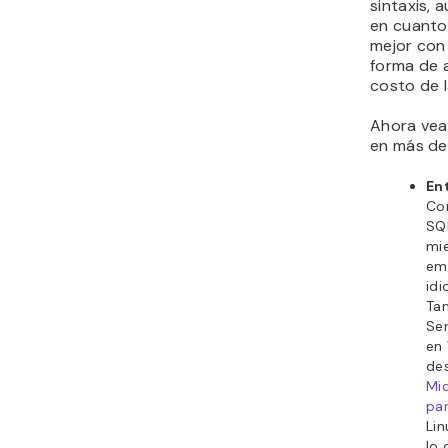
sintaxis, 
en cuanto
mejor con 
forma de 
costo de l
Ahora vea
en más det
En
Co
SQL
mi
emp
idi
Ta
Ser
en
de
Mic
pa
Lin
lo 