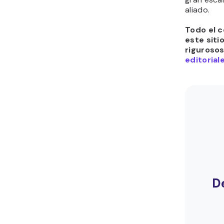
aliado.
Todo el c
este siti
riguroso
editorial
D