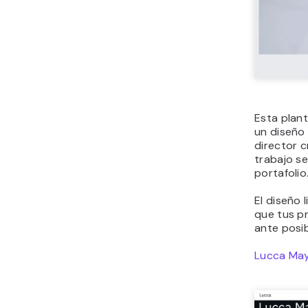
El diseño 
llamada a 
visitantes
Adelina P
Facilitan