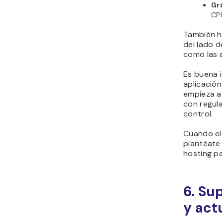
Gr
CPU
También h
del lado d
como las a
Es buena 
aplicación
empieza a 
con regula
control.
Cuando el 
plantéate 
hosting pa
6. Su
y act