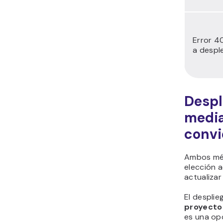
Error 4
a despl
Despl
media
convi
Ambos mét
elección 
actualizar
El desplie
proyecto
es una op