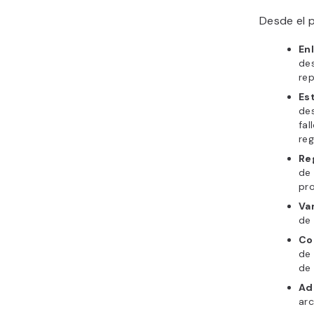
Desde el 
En
des
rep
Es
de
fal
reg
Re
de 
pr
Va
de 
Co
de 
de 
Ad
ar