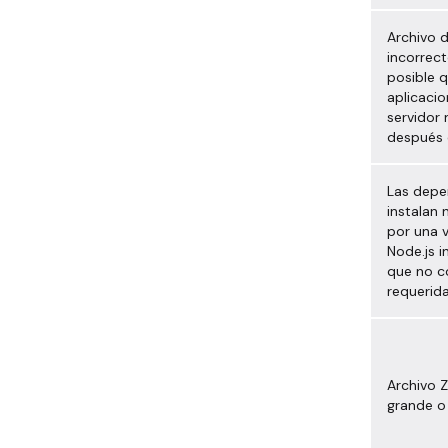
Archivo 
incorrect
posible q
aplicacio
servidor 
después 
Las depe
instalan 
por una 
Node.js 
que no c
requerid
Archivo 
grande o