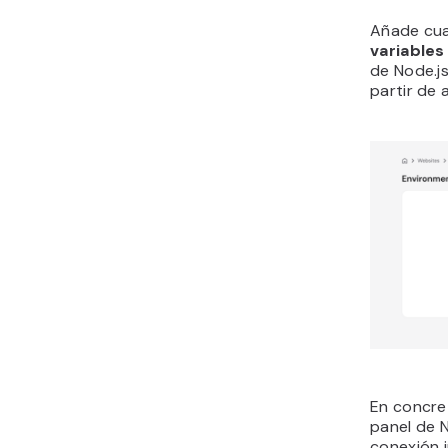
Añade cua
variables
de Node.js
partir de 
En concre
panel de N
conexión 