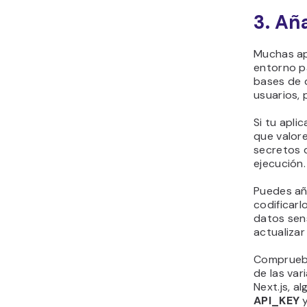
3. Añ
Muchas ap
entorno p
bases de 
usuarios, 
Si tu apli
que valor
secretos 
ejecución.
Puedes añ
codificarl
datos sens
actualizar
Comprueba
de las var
Next.js, a
API_KEY