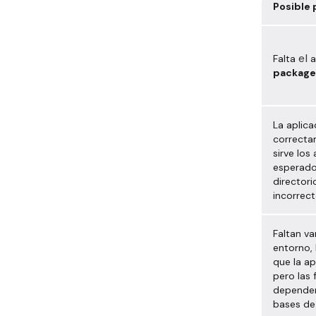
Posible
el
Falta
a
package
La aplica
correcta
sirve los
esperado
directori
incorrec
Faltan va
entorno,
que la ap
pero las
dependen
bases de 