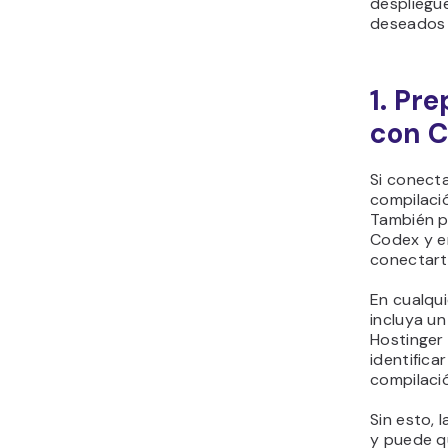
despliegu
deseados 
1. Pr
con C
Si conect
compilaci
También p
Codex y em
conectarte
En cualqu
incluya u
Hostinger
identifica
compilaci
Sin esto, 
y puede q