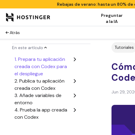
Rebajas de verano: hasta un 80% d
Preguntar
a la IA
Atrás
Tutoriales
En este artículo
1. Prepara tu aplicación
Cómo
creada con Codex para
el despliegue
Code
2. Publica tu aplicación
creada con Codex
Jun 29, 202
3. Añade variables de
entorno
4. Prueba la app creada
con Codex
5. Gestiona tu aplicación
creada con Codex