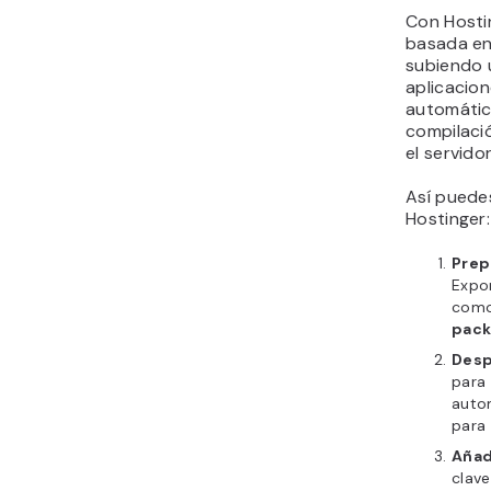
Con Hosti
basada en
subiendo u
aplicacio
automátic
compilació
el servid
Así puede
Hostinger:
Prep
Expo
como 
pack
Desp
para 
autom
para 
Añad
clave