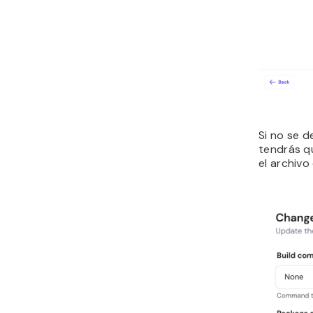
Si no se d
tendrás qu
el archivo