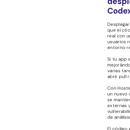
despl
Code
Desplegar
que el có
real con u
usuarios 
entorno re
Si tu app
mejorándo
varias tar
abrir pull
Con Hosti
un nuevo d
se mantie
externas y
vulnerabi
de análisi
El código