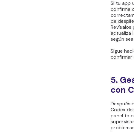
Si tu app 
confirma 
correctame
de despli
Revísalos 
actualiza 
según sea 
Sigue hac
confirmar 
5. Ge
con 
Después d
Codex desd
panel te o
supervisar
problemas 