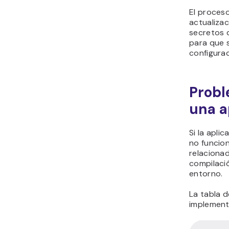
El proceso
actualiza
secretos d
para que s
configurac
Probl
una a
Si la apli
no funcio
relacionad
compilació
entorno.
La tabla 
implement