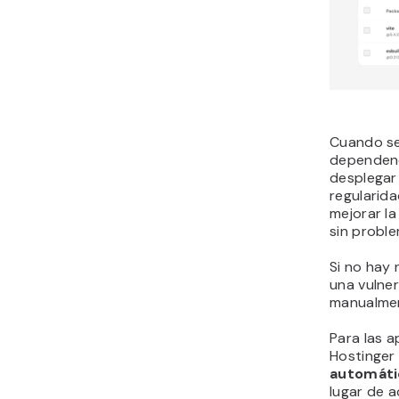
Cuando se 
dependenc
desplegar 
regularida
mejorar la
sin probl
Si no hay
una vulner
manualmen
Para las a
Hostinger
automáti
lugar de 