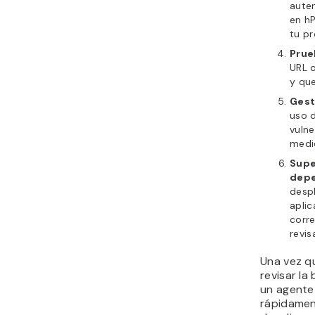
aute
en hP
tu pr
Prue
URL 
y que
Gest
uso d
vulne
medid
Supe
depe
desp
aplic
corre
revi
Una vez q
revisar la
un agente
rápidamen