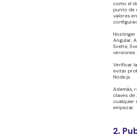
como el di
punto de 
valores en
configura
Hostinger
Angular, A
Svelte, Sve
versiones 
Verificar
evitar pr
Node.js.
Además, re
claves de 
cualquier 
empezar.
2. Pu