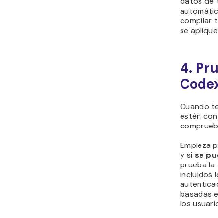
datos de 
automátic
compilar t
se aplique
4. Pr
Code
Cuando ter
estén cone
comprueba
Empieza p
y si
se pu
prueba la
incluidos 
autenticac
basadas e
los usuari