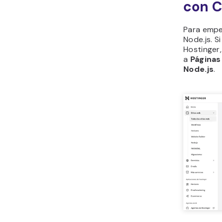
con 
Para empe
Node.js. S
Hostinger,
a
Página
Node.js
.