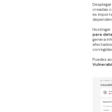
Desplegar
creadas c
es importa
dependenc
Hostinger
para det
genera in
afectados,
corregidas
Puedes ac
Vulnerab