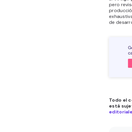
pero revi
producció
exhaustiv
de desarr
Todo el c
está suje
editorial