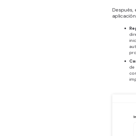
Después, 
aplicació
Re
dir
ini
au
pro
Ca
de
con
im