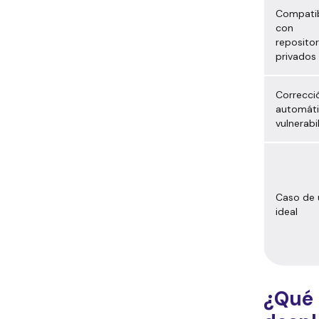
Compatib
con
repositor
privados
Correcci
automáti
vulnerabi
Caso de 
ideal
¿Qué 