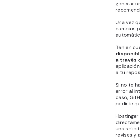
generar u
recomenda
Una vez qu
cambios p
automátic
Ten en cu
disponibl
a través
aplicació
a tu repos
Si no te h
error al i
caso, Git
pedirte qu
Hostinger 
directame
una solici
revises y 