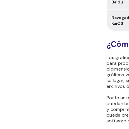
Baidu
Navegad
KaiOS
¿Cóm
Los gráfic
para prod
bidimensio
gráficos v
su lugar,
archivos 
Por lo ant
pueden bu
y comprimi
puede cre
software d