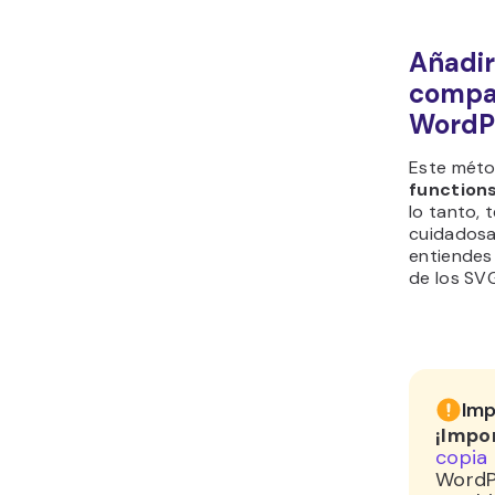
Añadi
compat
WordP
Este métod
function
lo tanto,
cuidadosa
entiendes
de los SV
Imp
¡Impo
copia
WordPr