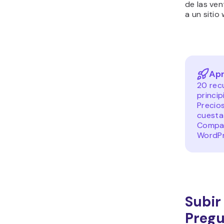
de las ven
a un sitio
Apr
20 rec
princip
Precio
cuesta
Compar
WordP
Subir
Pregu