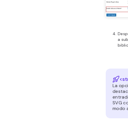
Desp
a sub
bibli
<st
La opc
destac
entrad
SVG co
modo 