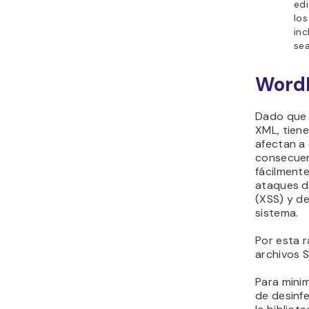
edi
los
inc
sea
WordP
Dado que 
XML, tiene
afectan a
consecuen
fácilmente
ataques d
(XSS) y d
sistema.
Por esta 
archivos 
Para minim
de desinfe