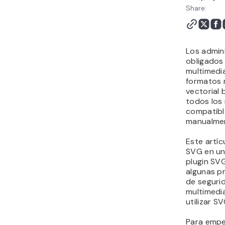
Conclusión
Share:
Subir SVG a WordPress -
Preguntas frecuentes
Los admin
obligados 
multimedia
formatos 
vectorial
todos los
compatibl
manualme
Este artíc
SVG en un 
plugin SV
algunas p
de seguri
multimedia
utilizar SV
Para empe