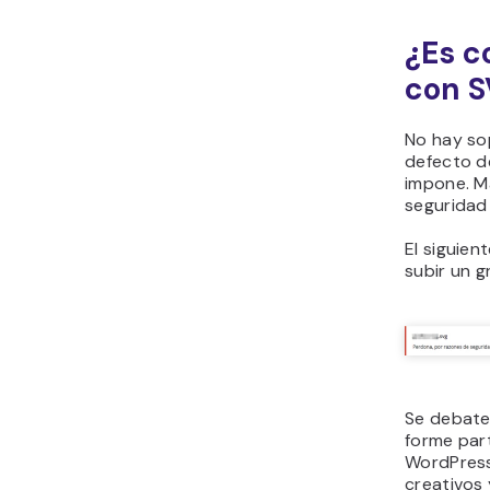
¿Es c
con 
No hay so
defecto d
impone. M
seguridad
El siguien
subir un g
Se debate
forme part
WordPress
creativos 