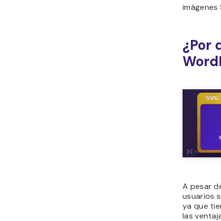
imágenes 
¿Por 
Word
A pesar d
usuarios 
ya que tie
las ventaj