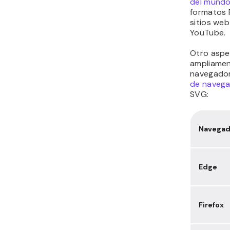
del mund
formatos 
sitios web
YouTube.
Otro aspe
ampliamen
navegador
de naveg
SVG:
Navegad
Edge
Firefox