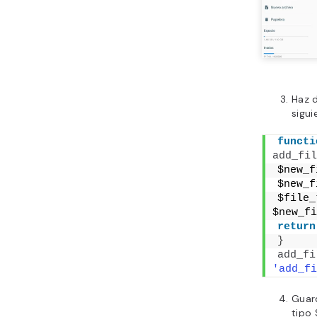
Haz d
sigu
functi
add_fil
$new_f
$new_f
$file_
$new_fi
return
}
add_fi
'add_fi
Guard
tipo 