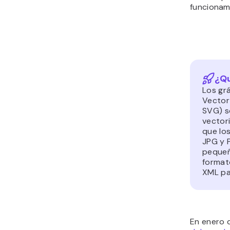
funcionam
¿Q
Los grá
Vector
SVG) s
vector
que lo
JPG y 
pequeñ
format
XML par
En enero 