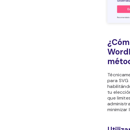
¿Cómo
WordP
métod
Técnicame
para SVG a
habilitán
tu elecci
que limite
administra
minimizar 
Utiliza