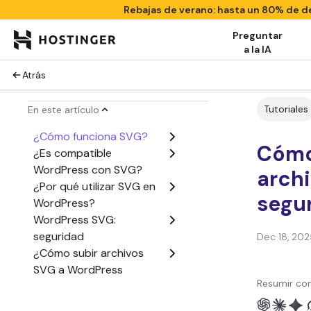
Rebajas de verano: hasta un 80% de 
Preguntar
a la IA
Atrás
Tutoriales
En este artículo
¿Cómo funciona SVG?
Cómo
¿Es compatible
WordPress con SVG?
arch
¿Por qué utilizar SVG en
segu
WordPress?
WordPress SVG:
seguridad
Dec 18, 202
¿Cómo subir archivos
SVG a WordPress
Resumir con
utilizandos 2 métodos
seguros?