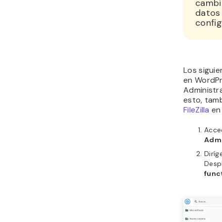
cambio
datos
config
Los sigui
en WordPr
Administr
esto, tamb
FileZilla
en 
Acce
Admi
Diríg
Desp
func