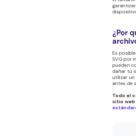
garantizar
dispositi
¿Por q
archiv
Es posibl
SVG por m
pueden co
dañar tu s
utilizar u
antes de 
Todo el c
sitio web
estándare