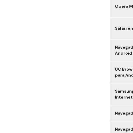
Opera M
Safari e
Navegad
Android
UC Brow
para An
Samsun
Internet
Navegad
Navegad