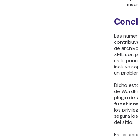
medio
Concl
Las numer
contribuye
de archivo
XML son p
es la prin
incluye s
un problem
Dicho est
de WordPr
plugin de
function
los privil
segura los
del sitio.
Esperamos