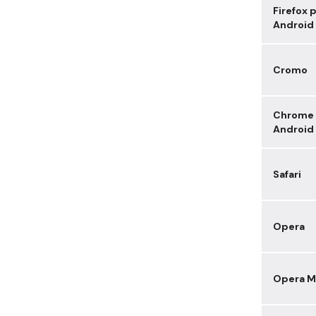
Firefox 
Android
Cromo
Chrome 
Android
Safari
Opera
Opera M