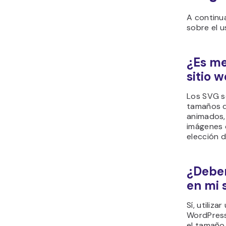
A continu
sobre el 
¿Es me
sitio 
Los SVG s
tamaños d
animados,
imágenes 
elección 
¿Deber
en mi 
Sí, utiliz
WordPress 
el tamaño 