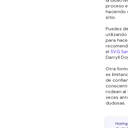
la bibliot
proceso el
haciendo 
sitio.
Puedes de
utilizando
para hace
recomenda
el
SVG San
Darryll Do
Otra form
es limitan
de confia
conscient
rodean al
veces ant
dudosas.