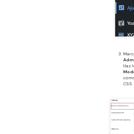
Marca
Admi
Haz 
Mod
como 
CSS