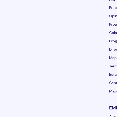
Prec
Opin
Prog
Cola
Pro
Dire
Mapa
Term
Esta
Cent
Mapa
EM
Acer