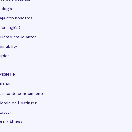
ología
aja con nosotros
 (en inglés)
uento estudiantes
ainability
cipios
PORTE
riales
ioteca de conocimiento
emia de Hostinger
tactar
rtar Abuso