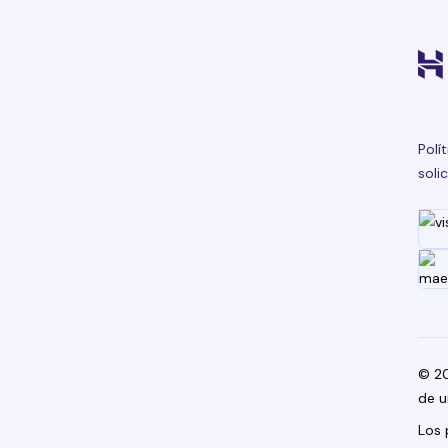
Polí
soli
© 20
de u
Los 