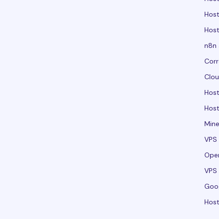
Host
Host
n8n 
Corr
Clou
Hos
Host
Mine
VPS 
Ope
VPS 
Goo
Host