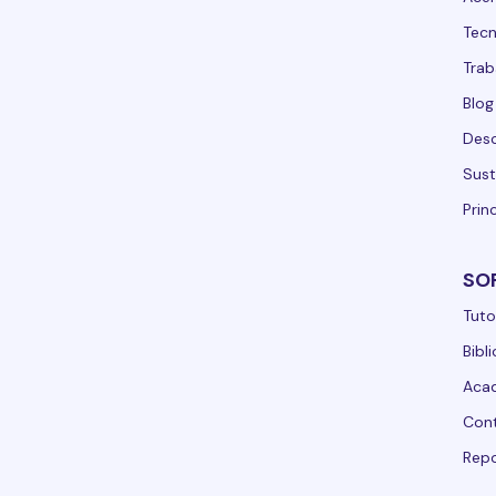
Tecn
Trab
Blog
Desc
Sust
Prin
SO
Tuto
Bibl
Acad
Con
Repo