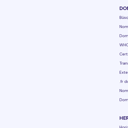
DO
Bús
Nom
Domi
WHO
Cert
Tran
Exte
.fr 
Nomb
Dom
HE
Hori