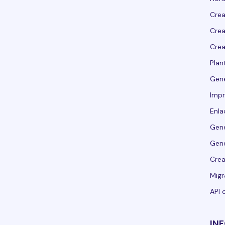
Crea
Crea
Crea
Plant
Gen
Impr
Enla
Gene
Gene
Crea
Migr
API 
IN