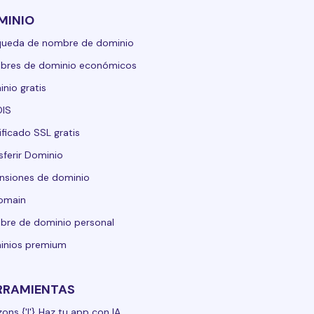
MINIO
queda de nombre de dominio
bres de dominio económicos
nio gratis
IS
ificado SSL gratis
sferir Dominio
nsiones de dominio
domain
re de dominio personal
inios premium
RRAMIENTAS
zons {'|'} Haz tu app con IA