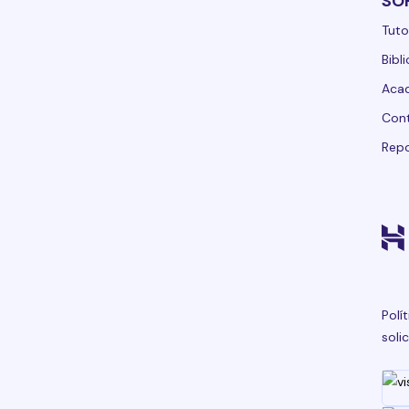
SO
Tuto
Bibl
Acad
Con
Repo
Polí
soli