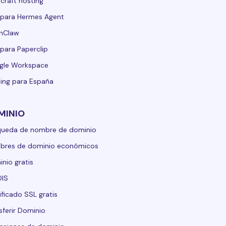
craft hosting
para Hermes Agent
nClaw
para Paperclip
gle Workspace
ing para España
MINIO
queda de nombre de dominio
bres de dominio económicos
nio gratis
IS
ificado SSL gratis
sferir Dominio