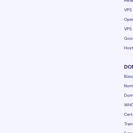
Mine
VPS 
Ope
VPS 
Goo
Host
DO
Bús
Nom
Domi
WHO
Cert
Tran