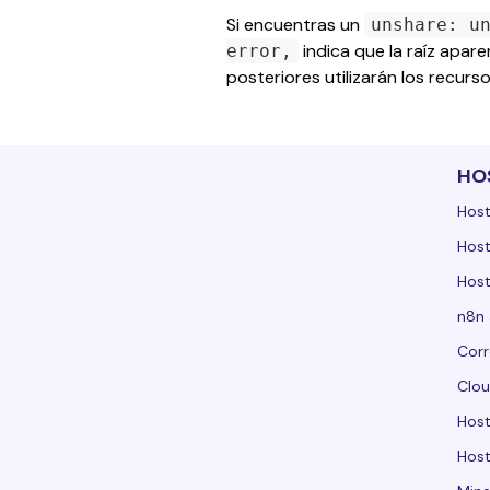
Si encuentras un 
unshare: u
 indica que la raíz apare
error,
posteriores utilizarán los recur
HO
Host
Host
Host
n8n 
Corr
Clou
Hos
Host