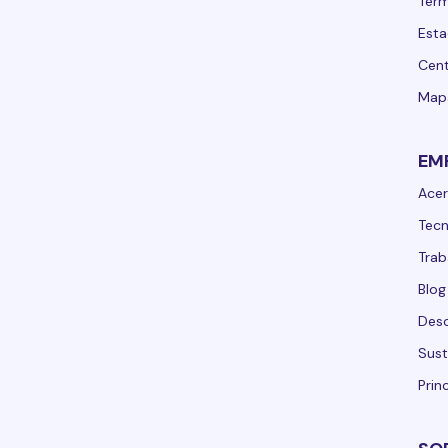
Term
Esta
Cent
Mapa
EM
Acer
Tecn
Trab
Blog
Desc
Sust
Prin