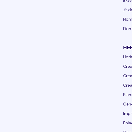
Exte
.fr 
Nomb
Dom
HE
Hori
Crea
Crea
Crea
Plant
Gen
Impr
Enla