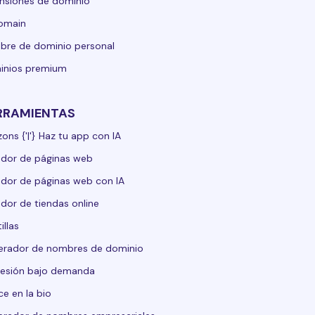
nsiones de dominio
domain
re de dominio personal
inios premium
RRAMIENTAS
zons {'|'} Haz tu app con IA
dor de páginas web
dor de páginas web con IA
dor de tiendas online
illas
erador de nombres de dominio
esión bajo demanda
ce en la bio