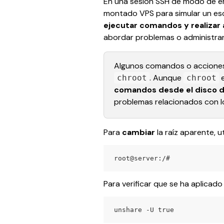
En una sesión SSH de modo de em
montado VPS para simular un esce
ejecutar comandos y realizar
abordar problemas o administrar
Algunos comandos o acciones
. Aunque 
 
chroot
chroot
comandos desde el disco d
problemas relacionados con l
Para 
cambiar 
la raíz aparente, u
root@server:/#
Para verificar que se ha aplicado
unshare -U true