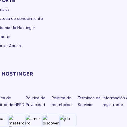
PORTE
riales
ioteca de conocimiento
emia de Hostinger
tactar
rtar Abuso
tica de
Política de
Política de
Términos de
Información 
citud de NPRD
Privacidad
reembolso
Servicio
registrador