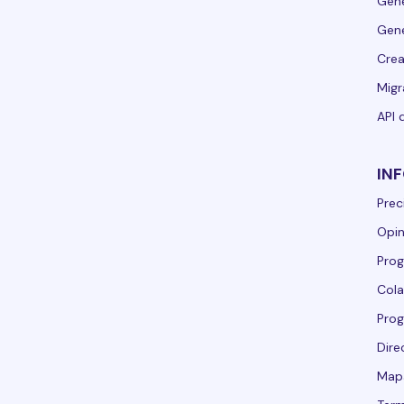
Gene
Gene
Crea
Migr
API 
IN
Prec
Opin
Prog
Cola
Pro
Dire
Mapa