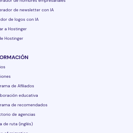
rador de nombres empresariales
rador de newsletter con IA
dor de logos con IA
ar a Hostinger
de Hostinger
FORMACIÓN
ios
iones
rama de Afiliados
boración educativa
grama de recomendados
ctorio de agencias
 de ruta (inglés)