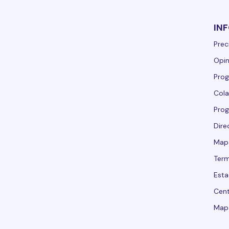
IN
Prec
Opin
Prog
Cola
Pro
Dire
Mapa
Term
Esta
Cent
Mapa