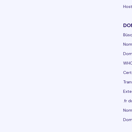
Host
DO
Bús
Nom
Domi
WHO
Cert
Tran
Exte
.fr 
Nomb
Dom