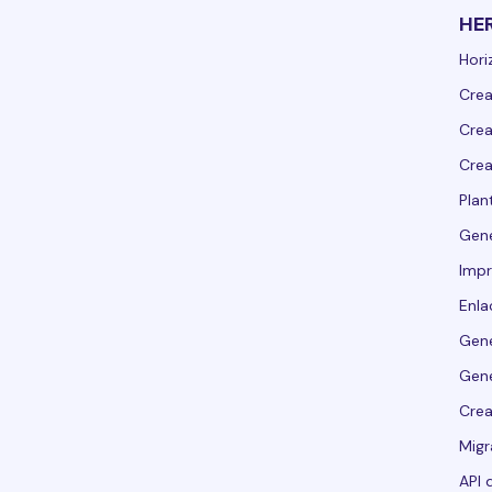
HE
Hori
Crea
Crea
Crea
Plant
Gen
Impr
Enla
Gene
Gene
Crea
Migr
API 