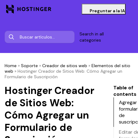
Preguntar a la IA
Search in all
categories
Home
»
Soporte
»
Creador de sitios web
»
Elementos del sitio
web
»
Hostinger Creador de Sitios Web: Cómo Agregar un
Formulario de Suscripción
Hostinger Creador
Table of
contents
de Sitios Web:
Agregar
formular
Cómo Agregar un
de
suscripc
Formulario de
Editar d