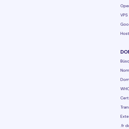
Ope
VPS 
Goo
Host
DO
Bús
Nom
Domi
WHO
Cert
Tran
Exte
.fr 