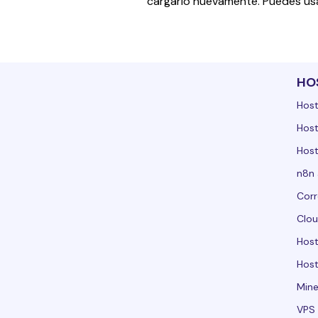
cargarlo nuevamente. ﻿Puedes usa
HO
Host
Host
Host
n8n 
Corr
Clou
Hos
Host
Mine
VPS 