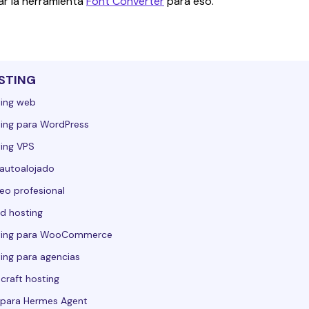
r la herramienta 
Font Converter
 para eso.
STING
ing web
ing para WordPress
ing VPS
autoalojado
eo profesional
d hosting
ting para WooCommerce
ing para agencias
craft hosting
para Hermes Agent