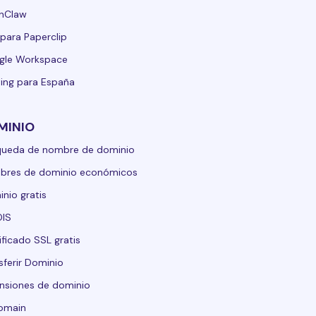
nClaw
para Paperclip
gle Workspace
ing para España
MINIO
queda de nombre de dominio
bres de dominio económicos
nio gratis
IS
ificado SSL gratis
sferir Dominio
nsiones de dominio
domain