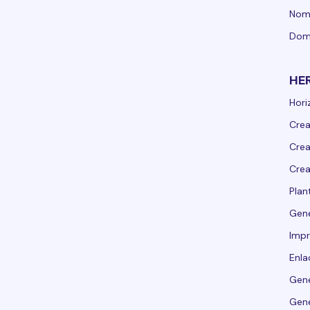
Nomb
Dom
HE
Hori
Crea
Crea
Crea
Plant
Gen
Impr
Enla
Gene
Gene