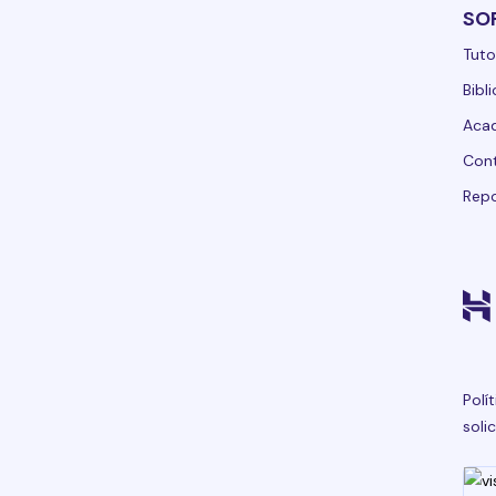
SO
Tuto
Bibl
Acad
Con
Repo
Polí
soli