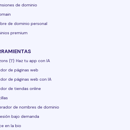
nsiones de dominio
domain
re de dominio personal
inios premium
RRAMIENTAS
zons {'|'} Haz tu app con IA
dor de páginas web
dor de páginas web con IA
dor de tiendas online
illas
erador de nombres de dominio
esión bajo demanda
ce en la bio