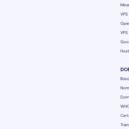
Mine
VPS 
Ope
VPS 
Goo
Host
DO
Bús
Nom
Domi
WHO
Cert
Tran