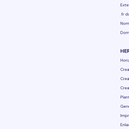
Exte
.fr 
Nomb
Dom
HE
Hori
Crea
Crea
Crea
Plant
Gen
Impr
Enla