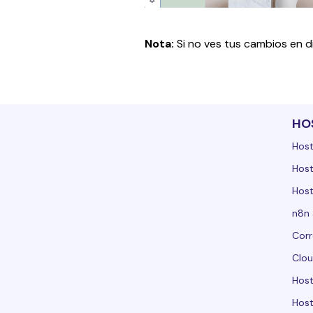
Nota: 
Si no ves tus cambios en d
HO
Host
Host
Host
n8n 
Corr
Clou
Hos
Host